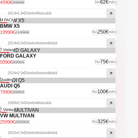
-Āķis.
62€
4990€
5990€
No
mēn.
-Līniju asistents.
-Start/Stop.
2014
•
1.6
•
Dīzelis
•
Manuālā
-Apsildāmas priekšējas sēdvietas.
-9%
M PACK
BMW X5
u.c ekstras.
250€
19990€
21990€
No
mēn.
2014
•
3.0
•
Dīzelis
•
Automātiskā
-14%
7 Vietas
FORD GALAXY
75€
5990€
6990€
No
mēn.
2014
•
2.0
•
Dīzelis
•
Automātiskā
-11%
Quattro
AUDI Q5
100€
7990€
8990€
No
mēn.
2009
•
2.0
•
Dīzelis
•
Manuālā
-4%
7 Vietas
VW MULTIVAN
325€
25990€
26990€
No
mēn.
2015
•
2.0
•
Dīzelis
•
Automātiskā