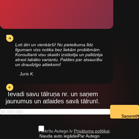
Ļoti ātri un vienkārši! No pieteikuma līdz
līgumam viss notika bez liekām problēmām.
Konsultanti visu skaidri izstāstīja un palīdzēja
atrast labāko variantu. Paldies par atsaucību
un draudzīgo attieksmi!
Juris K.
Ievadi savu tālruņa nr. un saņem
jaunumus un atlaides savā tālrunī.
Saņemt
Piekrītu Autego.lv
Privātuma politikai
.
Nauda auto iegādei
Par Autego