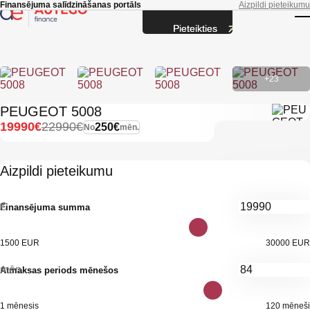
Skip to main content
Finansējuma salīdzināšanas portāls
Aizpildi pieteikumu
Pieteikties
T
+23
PEUGEOT 5008
19990€
22990€
250€
No
mēn.
Aizpildi pieteikumu
€
Finansējuma summa
1500 EUR
30000 EUR
mēn.
Atmaksas periods mēnešos
1 mēnesis
120 mēneši