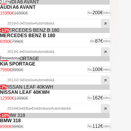
-6%
S Line
AUDI A6 AVANT
200€
15990€
16990€
No
mēn.
2016
•
3.0
•
Dīzelis
•
Automātiskā
-13%
MERCEDES BENZ B 180
87€
6990€
7990€
No
mēn.
2013
•
1.8
•
Dīzelis
•
Automātiskā
-11%
Pilnpiedziņa
KIA SPORTAGE
100€
7990€
8990€
No
mēn.
2012
•
2.0
•
Dīzelis
•
Automātiskā
-7%
NISSAN LEAF 40KWH
162€
12990€
13990€
No
mēn.
2018
•
Elektrība
•
Elektriskais
•
Automātiskā
-10%
BMW 318
112€
8990€
9990€
No
mēn.