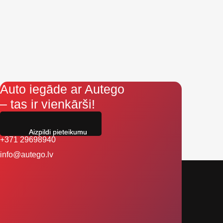
Auto iegāde ar Autego
– tas ir vienkārši!
Aizpildi pieteikumu
+371 29698940
info@autego.lv