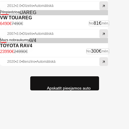
2012
•
2.0
•
Dīzelis
•
Automātiskā
-13%
Pilnpiedziņa
VW TOUAREG
81€
6490€
7490€
No
mēn.
2007
•
3.0
•
Dīzelis
•
Automātiskā
-4%
Mazs nobraukums
TOYOTA RAV4
300€
23990€
24990€
No
mēn.
2020
•
2.0
•
Benzīns
•
Automātiskā
Apskatīt pieejamos auto