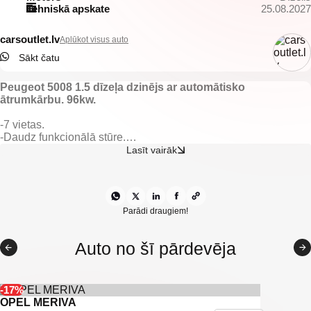
Tehniskā apskate
25.08.2027
carsoutlet.lv
Aplūkot visus auto
Sākt čatu
Peugeot 5008 1.5 dīzeļa dzinējs ar automātisko
ātrumkārbu. 96kw.
-7 vietas.
-Daudz funkcionālā stūre.
-Parkošanas sensori.
Lasīt vairāk
-Atpakaļgaitas kāmera.
-Kruīza kontrole.
-Borta dators.
-Radio/AUX/USB/Bluetooth.
-El. Regulējami logi.
Parādi draugiem!
-El. regulējami un salokami spoguļi.
-Hands Free.
Auto no šī pārdevēja
-Kruīza kontrole.
-ISO Fix stiprinājumi bērnu sēdeklīšiem.
-Divas atslēgas.
-Servisa grāmatiņa.
-17%
-Signalzācija, centrālā atslēga.
OPEL MERIVA