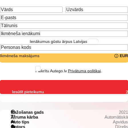
Ienākumus gūstu ārpus Latvijas
Ikmēneša maksājums
EUR
Piekrītu Autego.lv
Privātuma politikai
.
Iesūtīt pieteikumu
Ražošanas gads
2021
Ātruma kārba
Automātiskā
Auto tips
Apvidus
Motors
Dīzelis