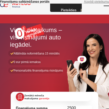
Skip to main content
Finansējuma salīdzināšanas portāls
Aizpildi pieteikumu
Pieteikties
T
Viens pieteikums –
visi risinājumi
auto
iegādei.
Attālināta noformēšana 15 minūtēs
0 eur pirmā iemaksa
Personalizēts finansējuma risinājums
Aizpildi pieteikumu
Zemākā mēneša
maksājuma
garantija
€
Finansējuma summa