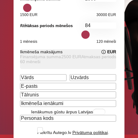
1500 EUR
30000 EUR
mēn.
Atmaksas periods mēnešos
1 mēnesis
120 mēneši
Ikmēneša maksājums
EUR
Finansējuma summa
2500
EUR
Atmaksas periods
60
mēneši
Ienākumus gūstu ārpus Latvijas
Piekrītu Autego.lv
Privātuma politikai
.