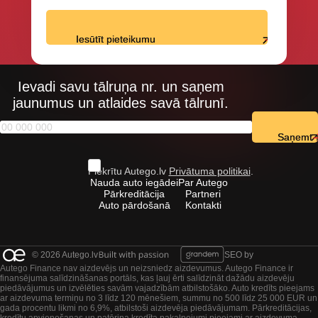
Iesūtīt pieteikumu
Ievadi savu tālruņa nr. un saņem
jaunumus un atlaides savā tālrunī.
Saņemt
Piekrītu Autego.lv
Privātuma politikai
.
Nauda auto iegādei
Par Autego
Pārkreditācija
Partneri
Auto pārdošanā
Kontakti
© 2026 Autego.lv
SEO by
Autego Finance nav aizdevējs un neizsniedz aizdevumus. Autego Finance ir
finansējuma salīdzināšanas portāls, kas ļauj ērti salīdzināt dažādu aizdevēju
piedāvājumus un izvēlēties savām vajadzībām atbilstošāko. Auto kredīts pieejams
ar aizdevuma termiņu no 3 līdz 120 mēnešiem, summu no 500 līdz 25 000 EUR un
gada procentu likmi no 6,9%, atbilstoši aizdevēja piedāvājumam. Pārkreditācijas,