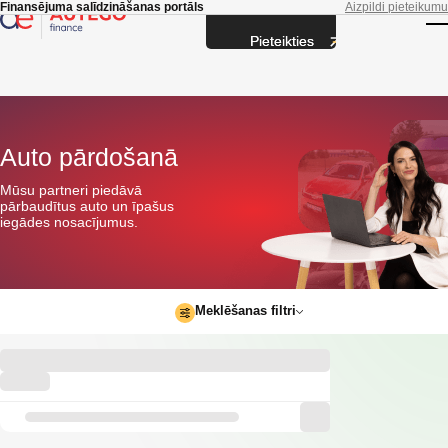
Skip to main content
Finansējuma salīdzināšanas portāls
Aizpildi pieteikumu
Pieteikties
T
Auto pārdošanā
Mūsu partneri piedāvā
pārbaudītus auto un īpašus
iegādes nosacījumus.
Meklēšanas filtri