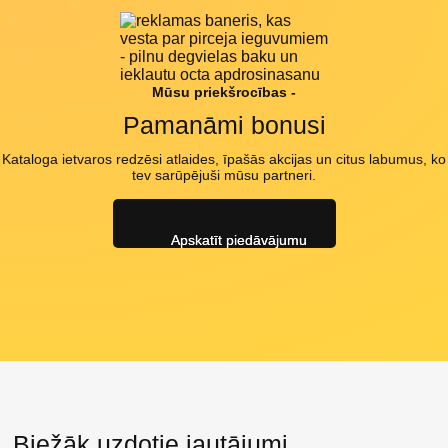
Mūsu priekšrocības -
Pamanāmi bonusi
Kataloga ietvaros redzēsi atlaides, īpašās akcijas un citus labumus, ko
tev sarūpējuši mūsu partneri.
Apskatīt piedāvājumu
Biežāk uzdotie jautājumi