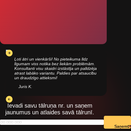
Ļoti ātri un vienkārši! No pieteikuma līdz
līgumam viss notika bez liekām problēmām.
Konsultanti visu skaidri izstāstīja un palīdzēja
atrast labāko variantu. Paldies par atsaucību
un draudzīgo attieksmi!
Juris K.
Ievadi savu tālruņa nr. un saņem
jaunumus un atlaides savā tālrunī.
Saņemt