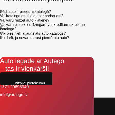
Kādi auto ir pieejami katalogā?
Vai katalogā esošie auto ir pārbaudīti?
Vai varu redzēt auto klātienē?
Vai varu pieteikties līzingam vai kredītam uzreiz no
kataloga?
Cik bieži tiek atjaunināts auto katalogs?
Ko darīt, ja nevaru atrast piemērotu auto?
Auto iegāde ar Autego
– tas ir vienkārši!
Aizpildi pieteikumu
+371 29698940
info@autego.lv