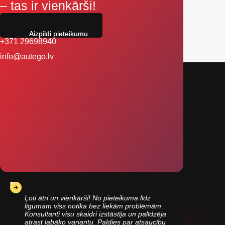
– tas ir vienkārši!
Aizpildi pieteikumu
+371 29698940
info@autego.lv
Ļoti ātri un vienkārši! No pieteikuma līdz
līgumam viss notika bez liekām problēmām.
Konsultanti visu skaidri izstāstīja un palīdzēja
atrast labāko variantu. Paldies par atsaucību