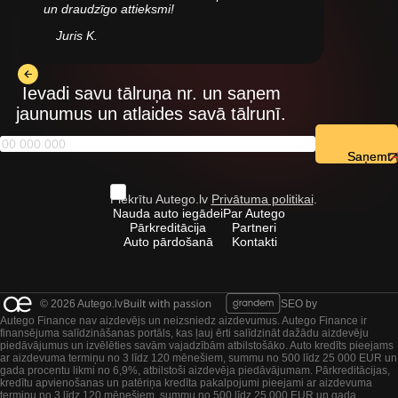
un draudzīgo attieksmi!
Juris K.
Ievadi savu tālruņa nr. un saņem
jaunumus un atlaides savā tālrunī.
Saņemt
Piekrītu Autego.lv
Privātuma politikai
.
Nauda auto iegādei
Par Autego
Pārkreditācija
Partneri
Auto pārdošanā
Kontakti
© 2026 Autego.lv
SEO by
Autego Finance nav aizdevējs un neizsniedz aizdevumus. Autego Finance ir
finansējuma salīdzināšanas portāls, kas ļauj ērti salīdzināt dažādu aizdevēju
piedāvājumus un izvēlēties savām vajadzībām atbilstošāko. Auto kredīts pieejams
ar aizdevuma termiņu no 3 līdz 120 mēnešiem, summu no 500 līdz 25 000 EUR un
gada procentu likmi no 6,9%, atbilstoši aizdevēja piedāvājumam. Pārkreditācijas,
kredītu apvienošanas un patēriņa kredīta pakalpojumi pieejami ar aizdevuma
termiņu no 3 līdz 120 mēnešiem, summu no 500 līdz 25 000 EUR un gada