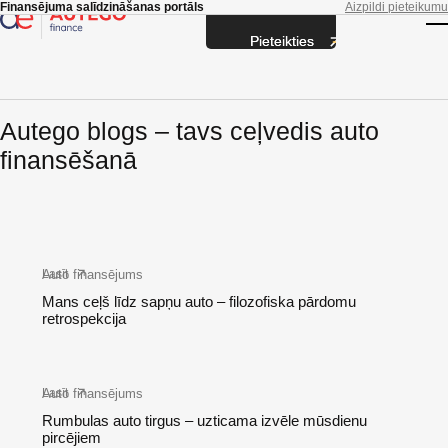
Skip to main content
Finansējuma salīdzināšanas portāls
Aizpildi pieteikumu
Pieteikties
T
Autego blogs – tavs ceļvedis auto
finansēšanā
Auto finansējums
Lasīt
Mans ceļš līdz sapņu auto – filozofiska pārdomu
retrospekcija
Auto finansējums
Lasīt
Rumbulas auto tirgus – uzticama izvēle mūsdienu
pircējiem