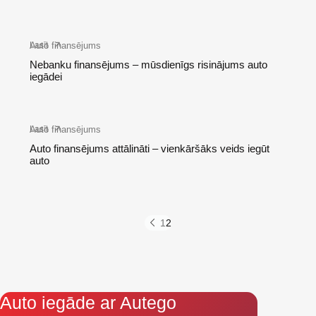
Auto finansējums
Lasīt
Nebanku finansējums – mūsdienīgs risinājums auto
iegādei
Auto finansējums
Lasīt
Auto finansējums attālināti – vienkāršāks veids iegūt
auto
1
2
Auto iegāde ar Autego