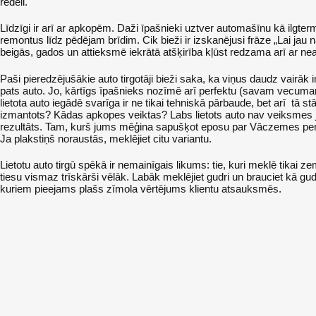
redeli.
Līdzīgi ir arī ar apkopēm. Daži īpašnieki uztver automašīnu kā ilgtermi
remontus līdz pēdējam brīdim. Cik bieži ir izskanējusi frāze „Lai j
beigās, gados un attieksmē iekrātā atšķirība kļūst redzama arī ar ne
Paši pieredzējušākie auto tirgotāji bieži saka, ka viņus daudz vairāk 
pats auto. Jo, kārtīgs īpašnieks nozīmē arī perfektu (savam vecuma
lietota auto iegādē svarīga ir ne tikai tehniskā pārbaude, bet arī tā s
izmantots? Kādas apkopes veiktas? Labs lietots auto nav veiksmes j
rezultāts. Tam, kurš jums mēģina sapušķot eposu par Vāczemes pensi
Ja plakstiņš noraustās, meklējiet citu variantu.
Lietotu auto tirgū spēkā ir nemainīgais likums: tie, kuri meklē tikai
tiesu vismaz trīskārši vēlāk. Labāk meklējiet gudri un brauciet kā gu
kuriem pieejams plašs zīmola vērtējums klientu atsauksmēs.