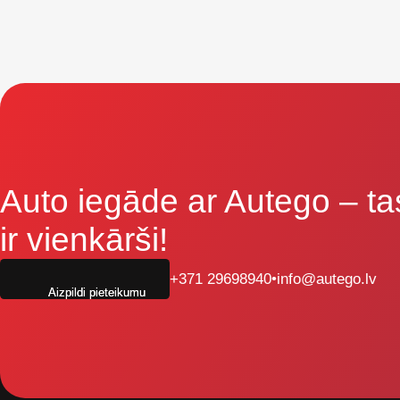
Auto iegāde ar Autego
– ta
ir vienkārši!
+371 29698940
•
info@autego.lv
Aizpildi pieteikumu