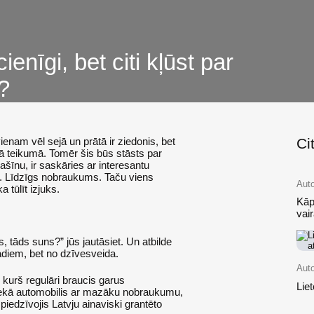
enīgi, bet citi kļūst par
?
ienam vēl sejā un prātā ir ziedonis, bet
Cit
jā teikumā. Tomēr šis būs stāsts par
ašīnu, ir saskāries ar interesantu
. Līdzīgs nobraukums. Taču viens
Aut
 tūlīt izjuks.
Kāp
vai
, tāds suns?” jūs jautāsiet. Un atbilde
gadiem, bet no dzīvesveida.
Auto
, kurš regulāri braucis garus
Lie
 nekā automobilis ar mazāku nobraukumu,
 piedzīvojis Latvju ainaviski grantēto