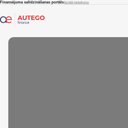
Skip to main content
Finansējuma salīdzināšanas portāls
Aizpildi pieteikumu