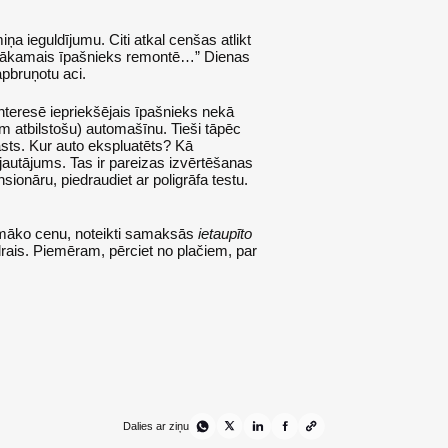
ņa ieguldījumu. Citi atkal cenšas atlikt
au nākamais īpašnieks remontē…” Dienas
apbruņotu aci.
interesē iepriekšējais īpašnieks nekā
m atbilstošu) automašīnu. Tieši tāpēc
tāsts. Kur auto ekspluatēts? Kā
autājums. Tas ir pareizas izvērtēšanas
onāru, piedraudiet ar poligrāfa testu.
 zemāko cenu, noteikti samaksās
ietaupīto
drais. Piemēram, pērciet no plačiem, par
Dalies ar ziņu