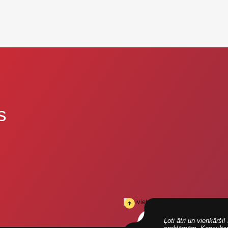
s
Ļoti ātri un vienkārš