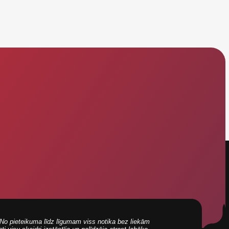
i! No pieteikuma līdz līgumam viss notika bez liekām