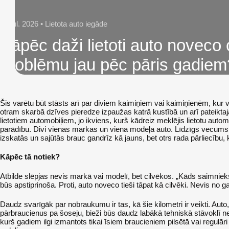
7. Jul. 2026 • Lietota auto iegāde
Kāpēc daži lietoti auto noveco ci
problēmu jau pēc pāris gadiem
Šis varētu būt stāsts arī par diviem kaimiņiem vai kaimiņienēm, kur v
otram skarbā dzīves pieredze izpaužas katrā kustībā un arī pateikta
lietotiem automobiļiem, jo ikviens, kurš kādreiz meklējis lietotu autom
parādību. Divi vienas markas un viena modeļa auto. Līdzīgs vecums
izskatās un sajūtās brauc gandrīz kā jauns, bet otrs rada pārliecību, ka
Kāpēc tā notiek?
Atbilde slēpjas nevis markā vai modelī, bet cilvēkos. „Kāds saimnieks
būs apstiprinoša. Proti, auto noveco tieši tāpat kā cilvēki. Nevis no 
Daudz svarīgāk par nobraukumu ir tas, kā šie kilometri ir veikti. Auto
pārbraucienus pa šoseju, bieži būs daudz labākā tehniskā stāvoklī
kurš gadiem ilgi izmantots tikai īsiem braucieniem pilsētā vai regulāri