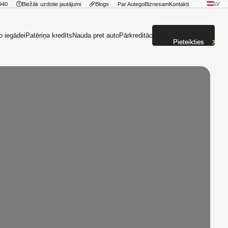
940
Biežāk uzdotie jautājumi
Blogs
Par Autego
Biznesam
Kontakti
LV
o iegādei
Patēriņa kredīts
Nauda pret auto
Pārkreditācija
Pieteikties