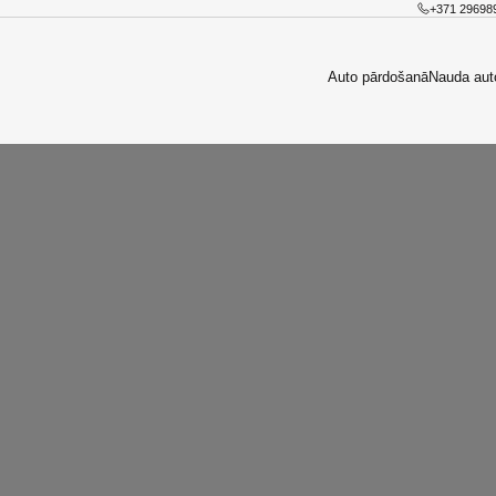
+371 29698
Auto pārdošanā
Nauda aut