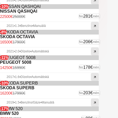
2016
•
2.0
•
Dīzelis
•
Automātiskā
-10%
NISSAN QASHQAI
281€
22500€
25000€
No
mēn.
2021
•
1.3
•
Benzīns
•
Manuālā
-8%
ŠKODA OCTAVIA
206€
16500€
17900€
No
mēn.
2021
•
2.0
•
Dīzelis
•
Automātiskā
-11%
PEUGEOT 5008
178€
14250€
15990€
No
mēn.
2017
•
1.6
•
Dīzelis
•
Automātiskā
-10%
ŠKODA SUPERB
203€
16200€
17990€
No
mēn.
2019
•
1.5
•
Benzīns/Gāze
•
Manuālā
-17%
BMW 520