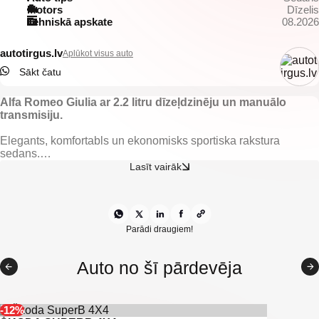
Motors
Dīzelis
Tehniskā apskate
08.2026
autotirgus.lv
Aplūkot visus auto
Sākt čatu
Alfa Romeo Giulia ar 2.2 litru dīzeļdzinēju un manuālo
transmisiju.
Elegants, komfortabls un ekonomisks sportiska rakstura
sedans.
Lasīt vairāk
Tas piedāvā labu degvielas patēriņu, dinamisku braukšanas
sajūtu ar manuālo transmisiju un itāļu dizainu, kas izceļas starp
rivāliem.
Īpaši piemērots tiem, kas vēlas stilu un vadāmību ikdienā un
Parādi draugiem!
garākos maršrutos.
Auto no šī pārdevēja
Auto tikko ievests no Beļģijas ar pierādāmu nobraukumu,
pilnu atslēgu komplektu un servisa grāmatiņu.
Komplektācija:
-12%