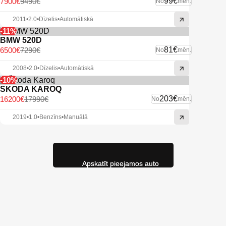
99€
7900€
9490€
No
mēn.
2011
•
2.0
•
Dīzelis
•
Automātiskā
-11%
BMW 520D
81€
6500€
7290€
No
mēn.
2008
•
2.0
•
Dīzelis
•
Automātiskā
-10%
ŠKODA KAROQ
203€
16200€
17990€
No
mēn.
2019
•
1.0
•
Benzīns
•
Manuālā
Apskatīt pieejamos auto