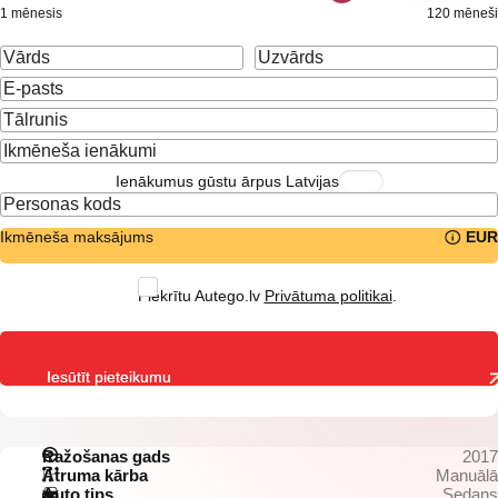
1 mēnesis
120 mēneši
Ienākumus gūstu ārpus Latvijas
Ikmēneša maksājums
EUR
Piekrītu Autego.lv
Privātuma politikai
.
Iesūtīt pieteikumu
Ražošanas gads
2017
Ātruma kārba
Manuālā
Auto tips
Sedans