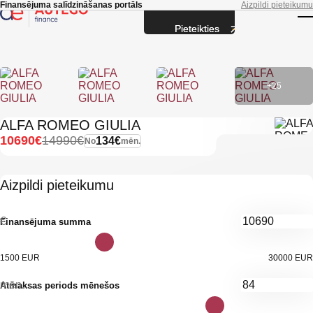
Skip to main content
Finansējuma salīdzināšanas portāls
Aizpildi pieteikumu
Pieteikties
T
+25
ALFA ROMEO GIULIA
10690€
14990€
134€
No
mēn.
Aizpildi pieteikumu
€
Finansējuma summa
1500 EUR
30000 EUR
mēn.
Atmaksas periods mēnešos