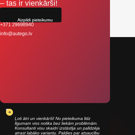
– tas ir vienkārši!
Aizpildi pieteikumu
+371 29698940
info@autego.lv
Ļoti ātri un vienkārši! No pieteikuma līdz
līgumam viss notika bez liekām problēmām.
Konsultanti visu skaidri izstāstīja un palīdzēja
atrast labāko variantu. Paldies par atsaucību