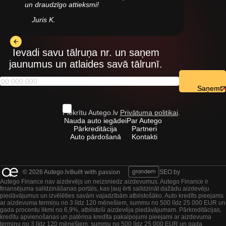
un draudzīgo attieksmi!
Juris K.
Ievadi savu tālruņa nr. un saņem
jaunumus un atlaides savā tālrunī.
Saņemt
Piekrītu Autego.lv
Privātuma politikai
.
Nauda auto iegādei
Par Autego
Pārkreditācija
Partneri
Auto pārdošanā
Kontakti
© 2026 Autego.lv
SEO by
Autego Finance nav aizdevējs un neizsniedz aizdevumus. Autego Finance ir
finansējuma salīdzināšanas portāls, kas ļauj ērti salīdzināt dažādu aizdevēju
piedāvājumus un izvēlēties savām vajadzībām atbilstošāko. Auto kredīts pieejams
ar aizdevuma termiņu no 3 līdz 120 mēnešiem, summu no 500 līdz 25 000 EUR un
gada procentu likmi no 6,9%, atbilstoši aizdevēja piedāvājumam. Pārkreditācijas,
kredītu apvienošanas un patēriņa kredīta pakalpojumi pieejami ar aizdevuma
termiņu no 3 līdz 120 mēnešiem, summu no 500 līdz 25 000 EUR un gada