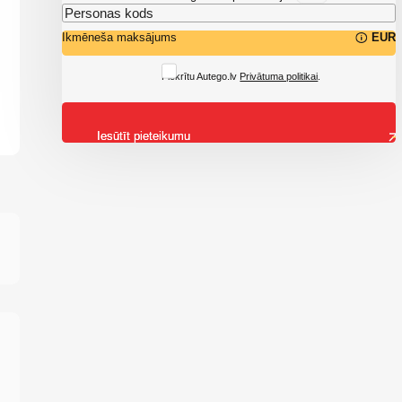
Ikmēneša maksājums
EUR
Piekrītu Autego.lv
Privātuma politikai
.
Iesūtīt pieteikumu