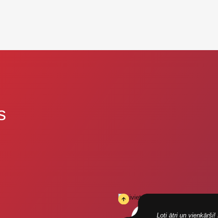
s
Ļoti ātri un vienkārš