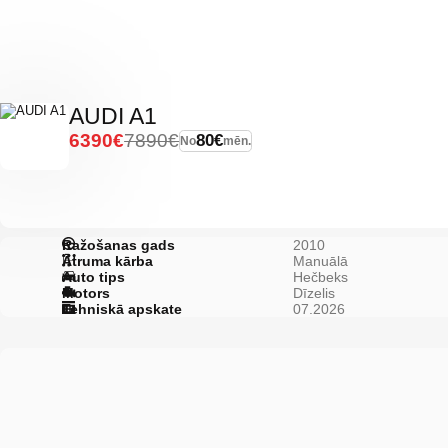
AUDI A1
6390€
7890€
80€
No
mēn.
Ražošanas gads
2010
Ātruma kārba
Manuālā
Auto tips
Hečbeks
Motors
Dīzelis
Tehniskā apskate
07.2026