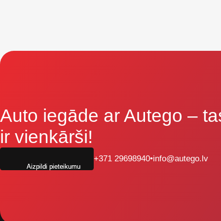
Auto iegāde ar Autego
– ta
ir vienkārši!
+371 29698940
•
info@autego.lv
Aizpildi pieteikumu