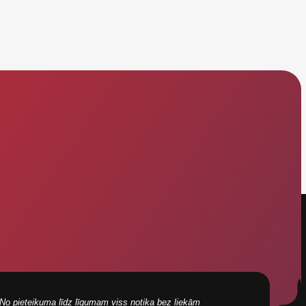
i! No pieteikuma līdz līgumam viss notika bez liekām