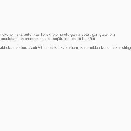
ekonomisks auto, kas lieliski piemērots gan pilsētai, gan garākiem
 braukšanu un premium klases sajūtu kompaktā formātā.
ktisku raksturu. Audi A1 ir lieliska izvēle tiem, kas meklē ekonomisku, stilīg