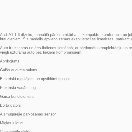
Audi A1 1.6 dīzelis, manuālā pārnesumkārba — kompakts, komfortabls un ļoti 
braucieniem. Šis modelis apvieno zemas ekspluatācijas izmaksas, patīkamu
Auto ir uzticams un ērts ikdienas lietošanā, ar pārdomātu komplektāciju un pra
viegli uzturamu auto bez liekiem kompromisiem.
Gaišs auduma salons
Elektriski regulējami un apsildāmi spoguļi
Elektriski vadāmi logi
Gaisa kondicionieris
Borta dators
Aizmugurējie parkošanās sensori
Miglas lukturi
Vieglmetāla diski