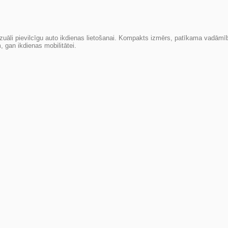
vizuāli pievilcīgu auto ikdienas lietošanai. Kompakts izmērs, patīkama vadāmī
, gan ikdienas mobilitātei.