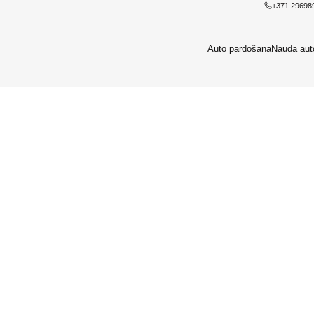
+371 29698
Auto pārdošanā
Nauda aut