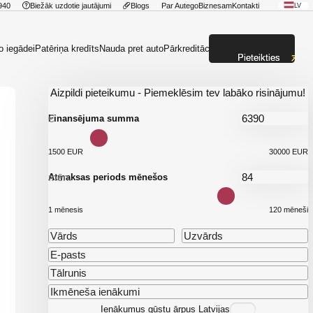
940
Biežāk uzdotie jautājumi
Blogs
Par Autego
Biznesam
Kontakti
LV
o iegādei
Patēriņa kredīts
Nauda pret auto
Pārkreditācija
Pieteikties
Aizpildi pieteikumu - Piemeklēsim tev labāko risinājumu!
€
Finansējuma summa
1500 EUR
30000 EUR
mēn.
Atmaksas periods mēnešos
1 mēnesis
120 mēneši
Ienākumus gūstu ārpus Latvijas