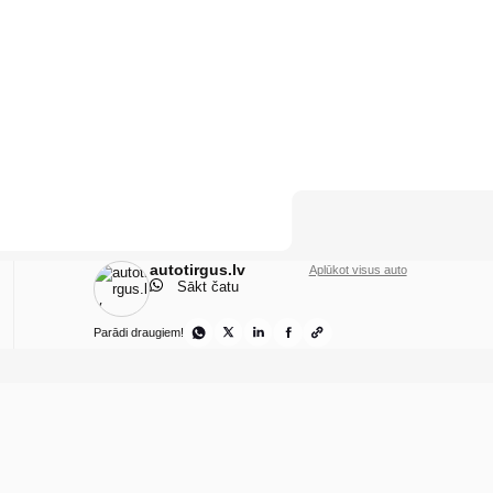
autotirgus.lv
Aplūkot visus auto
Sākt čatu
Parādi draugiem!