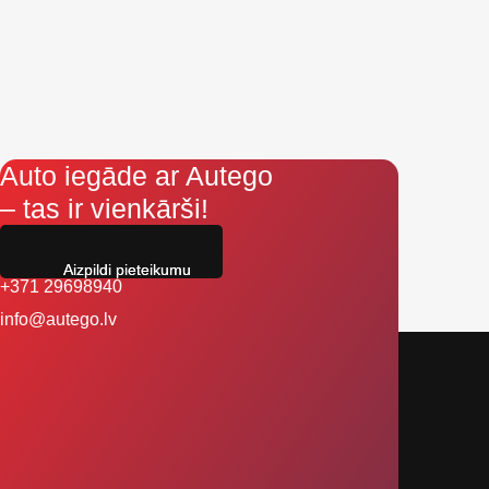
Auto iegāde ar Autego
– tas ir vienkārši!
Aizpildi pieteikumu
+371 29698940
info@autego.lv