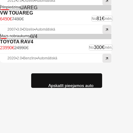
2012
•
2.0
•
Dīzelis
•
Automātiskā
-13%
Pilnpiedziņa
VW TOUAREG
81€
6490€
7490€
No
mēn.
2007
•
3.0
•
Dīzelis
•
Automātiskā
-4%
Mazs nobraukums
TOYOTA RAV4
300€
23990€
24990€
No
mēn.
2020
•
2.0
•
Benzīns
•
Automātiskā
Apskatīt pieejamos auto