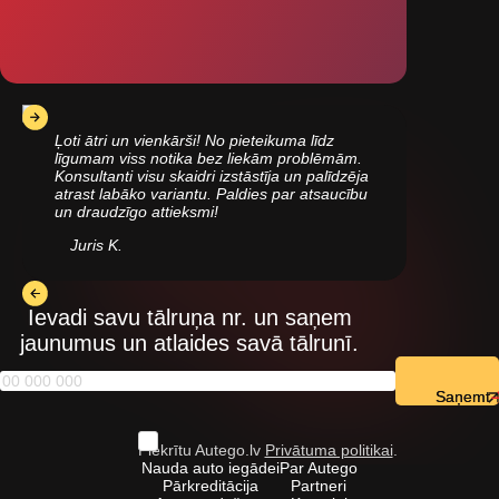
Ļoti ātri un vienkārši! No pieteikuma līdz
līgumam viss notika bez liekām problēmām.
Konsultanti visu skaidri izstāstīja un palīdzēja
atrast labāko variantu. Paldies par atsaucību
un draudzīgo attieksmi!
Juris K.
Ievadi savu tālruņa nr. un saņem
jaunumus un atlaides savā tālrunī.
Saņemt
Piekrītu Autego.lv
Privātuma politikai
.
Nauda auto iegādei
Par Autego
Pārkreditācija
Partneri