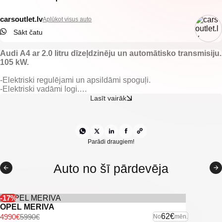
carsoutlet.lv
Aplūkot visus auto
Sākt čatu
Audi A4 ar 2.0 litru dīzeļdzinēju un automātisko transmisiju.
105 kW.
-Elektriski regulējami un apsildāmi spoguļi.
-Elektriski vadāmi logi.
-Gaisa kondicionieris.
Lasīt vairāk
-Klimata kontrole.
-Kruīza kontrole.
-Audi multimedija.
-Tonēti aizmugurējie logi.
-Navigācija.
Parādi draugiem!
-Miglas lukturi.
-Vieglmetāla diski.
Auto no šī pārdevēja
-Parkošanas sensori.
-U.C. ekstras.
-17%
OPEL MERIVA
62€
4990€
5990€
No
mēn.