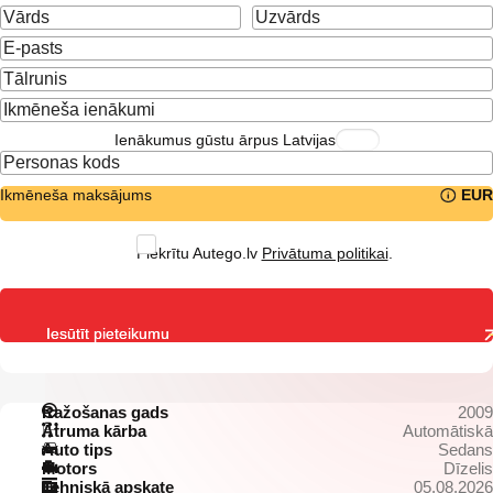
Ienākumus gūstu ārpus Latvijas
Ikmēneša maksājums
EUR
Piekrītu Autego.lv
Privātuma politikai
.
Iesūtīt pieteikumu
Ražošanas gads
2009
Ātruma kārba
Automātiskā
Auto tips
Sedans
Motors
Dīzelis
Tehniskā apskate
05.08.2026