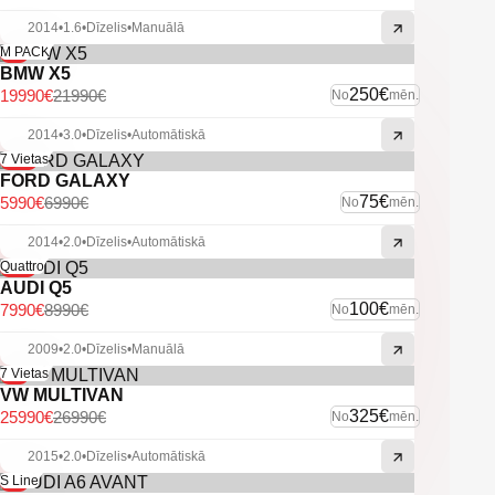
2014
•
1.6
•
Dīzelis
•
Manuālā
-9%
M PACK
BMW X5
250€
19990€
21990€
No
mēn.
2014
•
3.0
•
Dīzelis
•
Automātiskā
-14%
7 Vietas
FORD GALAXY
75€
5990€
6990€
No
mēn.
2014
•
2.0
•
Dīzelis
•
Automātiskā
-11%
Quattro
AUDI Q5
100€
7990€
8990€
No
mēn.
2009
•
2.0
•
Dīzelis
•
Manuālā
-4%
7 Vietas
VW MULTIVAN
325€
25990€
26990€
No
mēn.
2015
•
2.0
•
Dīzelis
•
Automātiskā
-6%
S Line