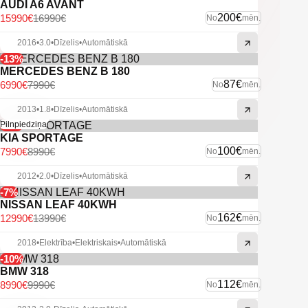
AUDI A6 AVANT
200€
15990€
16990€
No
mēn.
2016
•
3.0
•
Dīzelis
•
Automātiskā
-13%
MERCEDES BENZ B 180
87€
6990€
7990€
No
mēn.
2013
•
1.8
•
Dīzelis
•
Automātiskā
-11%
Pilnpiedziņa
KIA SPORTAGE
100€
7990€
8990€
No
mēn.
2012
•
2.0
•
Dīzelis
•
Automātiskā
-7%
NISSAN LEAF 40KWH
162€
12990€
13990€
No
mēn.
2018
•
Elektrība
•
Elektriskais
•
Automātiskā
-10%
BMW 318
112€
8990€
9990€
No
mēn.