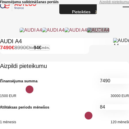
Skip to main content
Finansējuma salīdzināšanas portāls
Aizpildi pieteikumu
Pieteikties
T
+22
AUDI A4
7490€
8990€
94€
No
mēn.
Aizpildi pieteikumu
€
Finansējuma summa
1500 EUR
30000 EUR
mēn.
Atmaksas periods mēnešos
1 mēnesis
120 mēneši