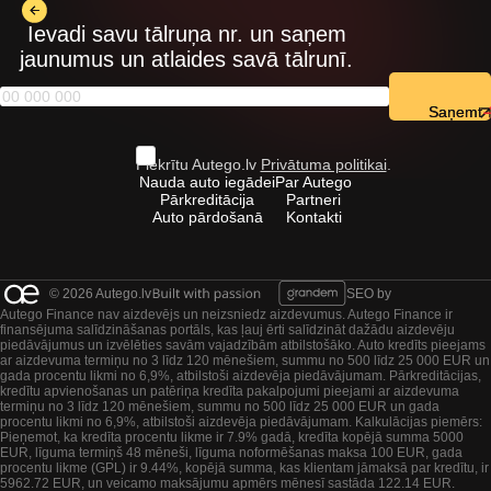
Ievadi savu tālruņa nr. un saņem
jaunumus un atlaides savā tālrunī.
Saņemt
Piekrītu Autego.lv
Privātuma politikai
.
Nauda auto iegādei
Par Autego
Pārkreditācija
Partneri
Auto pārdošanā
Kontakti
© 2026 Autego.lv
SEO by
Autego Finance nav aizdevējs un neizsniedz aizdevumus. Autego Finance ir
finansējuma salīdzināšanas portāls, kas ļauj ērti salīdzināt dažādu aizdevēju
piedāvājumus un izvēlēties savām vajadzībām atbilstošāko. Auto kredīts pieejams
ar aizdevuma termiņu no 3 līdz 120 mēnešiem, summu no 500 līdz 25 000 EUR un
gada procentu likmi no 6,9%, atbilstoši aizdevēja piedāvājumam. Pārkreditācijas,
kredītu apvienošanas un patēriņa kredīta pakalpojumi pieejami ar aizdevuma
termiņu no 3 līdz 120 mēnešiem, summu no 500 līdz 25 000 EUR un gada
procentu likmi no 6,9%, atbilstoši aizdevēja piedāvājumam. Kalkulācijas piemērs:
Pieņemot, ka kredīta procentu likme ir 7.9% gadā, kredīta kopējā summa 5000
EUR, līguma termiņš 48 mēneši, līguma noformēšanas maksa 100 EUR, gada
procentu likme (GPL) ir 9.44%, kopējā summa, kas klientam jāmaksā par kredītu, ir
5962.72 EUR, un veicamo maksājumu apmērs mēnesī sastāda 122.14 EUR.