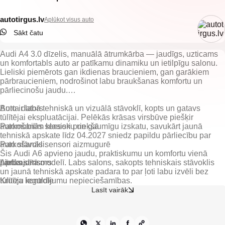
autotirgus.lv
Aplūkot visus auto
Sākt čatu
Audi A4 3.0 dīzelis, manuālā ātrumkārba — jaudīgs, uzticams
un komfortabls auto ar patīkamu dinamiku un ietilpīgu salonu.
Lieliski piemērots gan ikdienas braucieniem, gan garākiem
pārbraucieniem, nodrošinot labu braukšanas komfortu un
pārliecinošu jaudu.
Auto ir labā tehniskā un vizuālā stāvoklī, kopts un gatavs
Borta dators
tūlītējai ekspluatācijai. Pelēkās krāsas virsbūve piešķir
automobilim klasisku un gaumīgu izskatu, savukārt jaunā
Parkošanās sensori priekšā
tehniskā apskate līdz 04.2027 sniedz papildu pārliecību par
auto stāvokli.
Parkošanās sensori aizmugurē
Šis Audi A6 apvieno jaudu, praktiskumu un komfortu vienā
Lietus sensors
pārbaudītā modelī. Labs salons, sakopts tehniskais stāvoklis
un jaunā tehniskā apskate padara to par ļoti labu izvēli bez
Kruīza kontrole
tūlītēju ieguldījumu nepieciešamības.
Lasīt vairāk
Jumta reliņi
Vieglmetāla diski