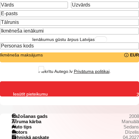
Ienākumus gūstu ārpus Latvijas
Ikmēneša maksājums
EUR
Piekrītu Autego.lv
Privātuma politikai
.
Iesūtīt pieteikumu
Ražošanas gads
2008
Ātruma kārba
Manuālā
Auto tips
Sedans
Motors
Dīzelis
Tehniskā apskate
04.2027