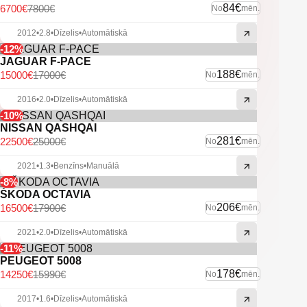
84€
6700€
7800€
No
mēn.
2012
•
2.8
•
Dīzelis
•
Automātiskā
-12%
JAGUAR F-PACE
188€
15000€
17000€
No
mēn.
2016
•
2.0
•
Dīzelis
•
Automātiskā
-10%
NISSAN QASHQAI
281€
22500€
25000€
No
mēn.
2021
•
1.3
•
Benzīns
•
Manuālā
-8%
ŠKODA OCTAVIA
206€
16500€
17900€
No
mēn.
2021
•
2.0
•
Dīzelis
•
Automātiskā
-11%
PEUGEOT 5008
178€
14250€
15990€
No
mēn.
2017
•
1.6
•
Dīzelis
•
Automātiskā