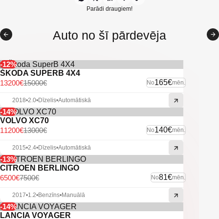
Elektriskie logu pacēlāji
Parādi draugiem!
Kondicionieris
Auto no šī pārdevēja
Klimata kontrole
Citas ekstras
-12%
ŠKODA SUPERB 4X4
165€
13200€
15000€
No
mēn.
2018
•
2.0
•
Dīzelis
•
Automātiskā
-14%
VOLVO XC70
140€
11200€
13000€
No
mēn.
2015
•
2.4
•
Dīzelis
•
Automātiskā
-13%
CITROEN BERLINGO
81€
6500€
7500€
No
mēn.
2017
•
1.2
•
Benzīns
•
Manuālā
-14%
LANCIA VOYAGER