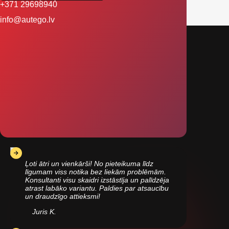
+371 29698940
info@autego.lv
Ļoti ātri un vienkārši! No pieteikuma līdz
līgumam viss notika bez liekām problēmām.
Konsultanti visu skaidri izstāstīja un palīdzēja
atrast labāko variantu. Paldies par atsaucību
un draudzīgo attieksmi!
Juris K.