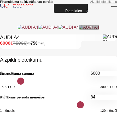
Skip to main content
Finansējuma salīdzināšanas portāls
Aizpildi pieteikumu
Pieteikties
T
+23
AUDI A4
6000€
7500€
75€
No
mēn.
Aizpildi pieteikumu
€
Finansējuma summa
1500 EUR
30000 EUR
mēn.
Atmaksas periods mēnešos
1 mēnesis
120 mēneši