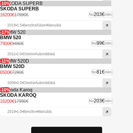
-10%
ŠKODA SUPERB
203€
16200€
17990€
No
mēn.
2019
•
1.5
•
Benzīns/Gāze
•
Manuālā
-17%
BMW 520
99€
7900€
9490€
No
mēn.
2011
•
2.0
•
Dīzelis
•
Automātiskā
-11%
BMW 520D
81€
6500€
7290€
No
mēn.
2008
•
2.0
•
Dīzelis
•
Automātiskā
-10%
ŠKODA KAROQ
203€
16200€
17990€
No
mēn.
2019
•
1.0
•
Benzīns
•
Manuālā