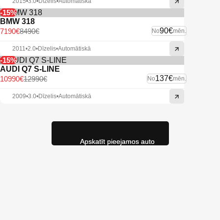
2015
•
3.0
•
Dīzelis
•
Automātiskā
-15%
BMW 318
90€
7190€
8490€
No
mēn.
2011
•
2.0
•
Dīzelis
•
Automātiskā
-15%
AUDI Q7 S-LINE
137€
10990€
12990€
No
mēn.
2009
•
3.0
•
Dīzelis
•
Automātiskā
Apskatīt pieejamos auto