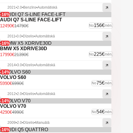
2021
•
2.0
•
Benzīns
•
Automātiskā
-16%
AUDI Q7 S-LINE FACE-LIFT
156€
12490€
14790€
No
mēn.
2011
•
3.0
•
Dīzelis
•
Automātiskā
-16%
BMW X5 XDRIVE30D
225€
17990€
21390€
No
mēn.
2014
•
3.0
•
Dīzelis
•
Automātiskā
-14%
VOLVO S60
75€
5990€
6990€
No
mēn.
2012
•
2.0
•
Dīzelis
•
Automātiskā
-14%
VOLVO V70
54€
4290€
4990€
No
mēn.
2009
•
2.0
•
Dīzelis
•
Manuālā
-16%