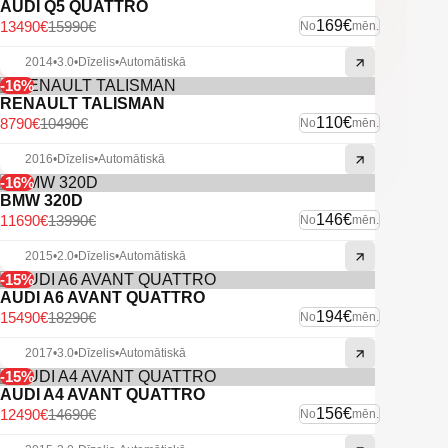
AUDI Q5 QUATTRO
169€
13490€
15990€
No
mēn.
2014
•
3.0
•
Dīzelis
•
Automātiskā
-16%
RENAULT TALISMAN
110€
8790€
10490€
No
mēn.
2016
•
Dīzelis
•
Automātiskā
-16%
BMW 320D
146€
11690€
13990€
No
mēn.
2015
•
2.0
•
Dīzelis
•
Automātiskā
-15%
AUDI A6 AVANT QUATTRO
194€
15490€
18290€
No
mēn.
2017
•
3.0
•
Dīzelis
•
Automātiskā
-15%
AUDI A4 AVANT QUATTRO
156€
12490€
14690€
No
mēn.