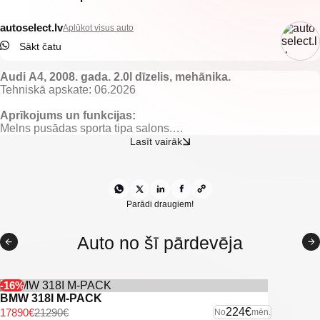
autoselect.lv
Aplūkot visus auto
Sākt čatu
Audi A4, 2008. gada. 2.0l dīzelis, mehānika.
Tehniskā apskate: 06.2026
Aprīkojums un funkcijas:
Melns pusādas sporta tipa salons.
El. regulējami un apsildāmi spoguļi.
Lasīt vairāk
El. vadāmi logi.
Gaisa kondicioneris ar klimata kontroli.
Borta dators.
Kruīza kontrole.
Multistūre.
Parādi draugiem!
Miglas lukturi.
Vieglmetāla diski.
Auto no šī pārdevēja
Sakabes āķis.
U.C. ekstras.
-16%
BMW 318I M-PACK
224€
17890€
21290€
No
mēn.