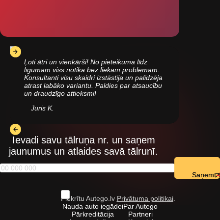
Ļoti ātri un vienkārši! No pieteikuma līdz
līgumam viss notika bez liekām problēmām.
Konsultanti visu skaidri izstāstīja un palīdzēja
atrast labāko variantu. Paldies par atsaucību
un draudzīgo attieksmi!
Juris K.
Ievadi savu tālruņa nr. un saņem
jaunumus un atlaides savā tālrunī.
Saņemt
Piekrītu Autego.lv
Privātuma politikai
.
Nauda auto iegādei
Par Autego
Pārkreditācija
Partneri