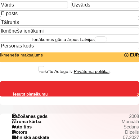
Ienākumus gūstu ārpus Latvijas
Ikmēneša maksājums
EUR
Piekrītu Autego.lv
Privātuma politikai
.
Iesūtīt pieteikumu
Ražošanas gads
2008
Ātruma kārba
Manuālā
Auto tips
Sedans
Motors
Dīzelis
Tehniskā apskate
07.2027