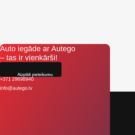
Auto iegāde ar Autego
– tas ir vienkārši!
Aizpildi pieteikumu
+371 29698940
info@autego.lv