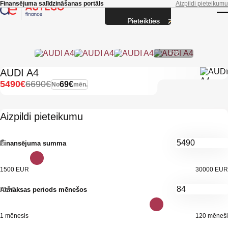
Skip to main content
Finansējuma salīdzināšanas portāls
Aizpildi pieteikumu
Pieteikties
T
+22
AUDI A4
5490€
6690€
69€
No
mēn.
Aizpildi pieteikumu
€
Finansējuma summa
1500 EUR
30000 EUR
mēn.
Atmaksas periods mēnešos
1 mēnesis
120 mēneši