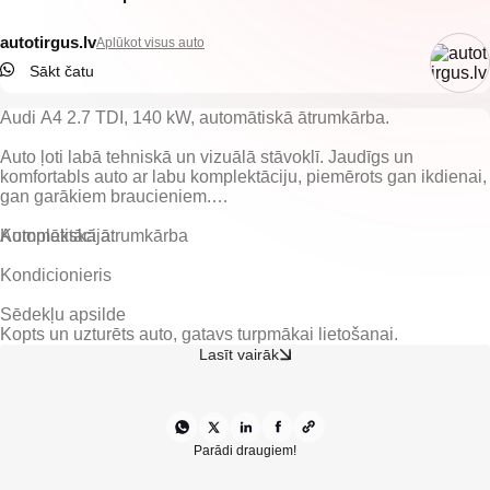
autotirgus.lv
Aplūkot visus auto
Sākt čatu
Audi A4 2.7 TDI, 140 kW, automātiskā ātrumkārba.
Auto ļoti labā tehniskā un vizuālā stāvoklī. Jaudīgs un
komfortabls auto ar labu komplektāciju, piemērots gan ikdienai,
gan garākiem braucieniem.
Automātiskā ātrumkārba
Kondicionieris
Sēdekļu apsilde
Kopts un uzturēts auto, gatavs turpmākai lietošanai.
Daudzfunkcionāla stūre
Lasīt vairāk
Borta dators
Vieglmetāla diski
Parādi draugiem!
Kruīza kontrole