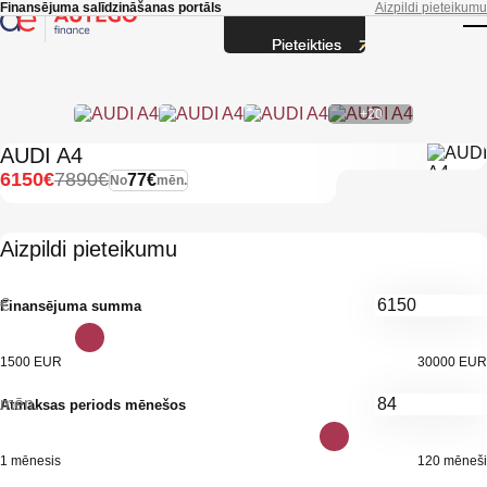
Skip to main content
Finansējuma salīdzināšanas portāls
Aizpildi pieteikumu
Pieteikties
T
+20
AUDI A4
6150€
7890€
77€
No
mēn.
Aizpildi pieteikumu
€
Finansējuma summa
1500 EUR
30000 EUR
mēn.
Atmaksas periods mēnešos
1 mēnesis
120 mēneši