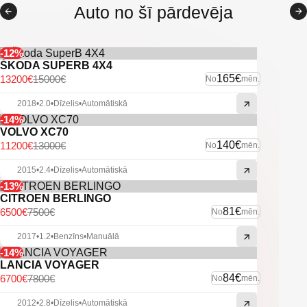
Auto no šī pārdevēja
Parkošanās sensori
Atpakaļ skata kamera
-12%
Citas ekstras
ŠKODA SUPERB 4X4
165€
13200€
15000€
No
mēn.
2018
•
2.0
•
Dīzelis
•
Automātiskā
-14%
VOLVO XC70
140€
11200€
13000€
No
mēn.
2015
•
2.4
•
Dīzelis
•
Automātiskā
-13%
CITROEN BERLINGO
81€
6500€
7500€
No
mēn.
2017
•
1.2
•
Benzīns
•
Manuālā
-14%
LANCIA VOYAGER
84€
6700€
7800€
No
mēn.
2012
•
2.8
•
Dīzelis
•
Automātiskā