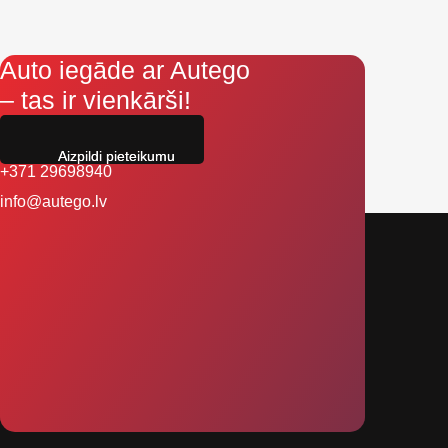
Auto iegāde ar Autego
– tas ir vienkārši!
Aizpildi pieteikumu
+371 29698940
info@autego.lv