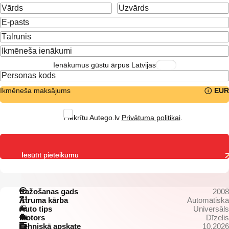
Ienākumus gūstu ārpus Latvijas
Ikmēneša maksājums
EUR
Piekrītu Autego.lv
Privātuma politikai
.
Iesūtīt pieteikumu
Ražošanas gads
2008
Ātruma kārba
Automātiskā
Auto tips
Universāls
Motors
Dīzelis
Tehniskā apskate
10.2026