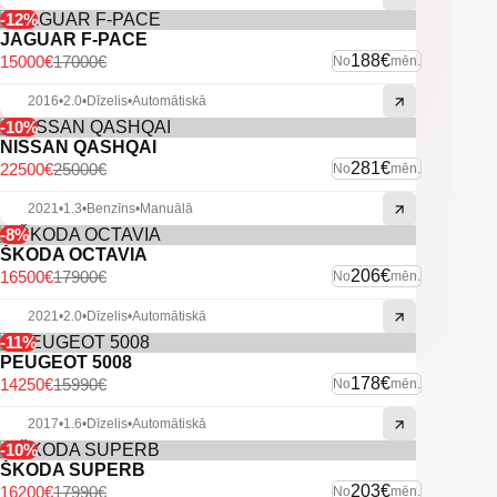
-12%
JAGUAR F-PACE
188€
15000€
17000€
No
mēn.
2016
•
2.0
•
Dīzelis
•
Automātiskā
-10%
NISSAN QASHQAI
281€
22500€
25000€
No
mēn.
2021
•
1.3
•
Benzīns
•
Manuālā
-8%
ŠKODA OCTAVIA
206€
16500€
17900€
No
mēn.
2021
•
2.0
•
Dīzelis
•
Automātiskā
-11%
PEUGEOT 5008
178€
14250€
15990€
No
mēn.
2017
•
1.6
•
Dīzelis
•
Automātiskā
-10%
ŠKODA SUPERB
203€
16200€
17990€
No
mēn.