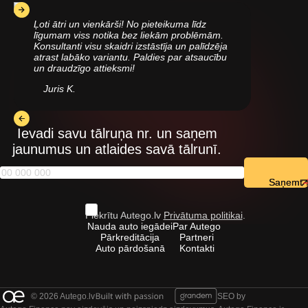
Ļoti ātri un vienkārši! No pieteikuma līdz
līgumam viss notika bez liekām problēmām.
Konsultanti visu skaidri izstāstīja un palīdzēja
atrast labāko variantu. Paldies par atsaucību
un draudzīgo attieksmi!
Juris K.
Ievadi savu tālruņa nr. un saņem
jaunumus un atlaides savā tālrunī.
Saņemt
Piekrītu Autego.lv
Privātuma politikai
.
Nauda auto iegādei
Par Autego
Pārkreditācija
Partneri
Auto pārdošanā
Kontakti
© 2026 Autego.lv
SEO by