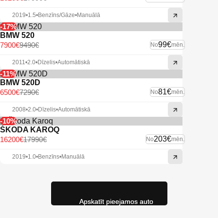
2019
•
1.5
•
Benzīns/Gāze
•
Manuālā
-17%
BMW 520
99€
7900€
9490€
No
mēn.
2011
•
2.0
•
Dīzelis
•
Automātiskā
-11%
BMW 520D
81€
6500€
7290€
No
mēn.
2008
•
2.0
•
Dīzelis
•
Automātiskā
-10%
ŠKODA KAROQ
203€
16200€
17990€
No
mēn.
2019
•
1.0
•
Benzīns
•
Manuālā
Apskatīt pieejamos auto