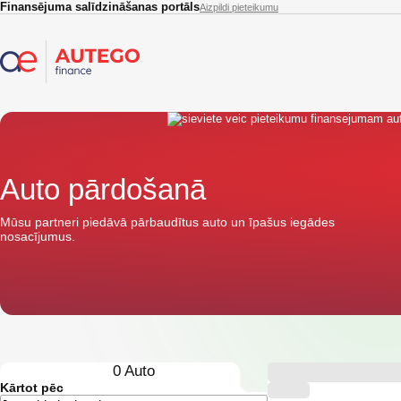
Skip to main content
Finansējuma salīdzināšanas portāls
Aizpildi pieteikumu
Auto pārdošanā
Mūsu partneri piedāvā pārbaudītus auto un īpašus iegādes
nosacījumus.
0
Auto
Kārtot pēc