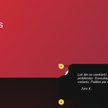
s
Ļoti ātri un vienkārš
problēmām. Konsultanti
variantu. Paldies par
Juris K.