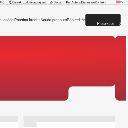
940
Biežāk uzdotie jautājumi
Blogs
Par Autego
Biznesam
Kontakti
LV
o iegādei
Patēriņa kredīts
Nauda pret auto
Pārkreditācija
Pieteikties