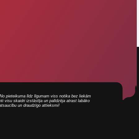
i! No pieteikuma līdz līgumam viss notika bez liekām
 visu skaidri izstāstīja un palīdzēja atrast labāko
 atsaucību un draudzīgo attieksmi!