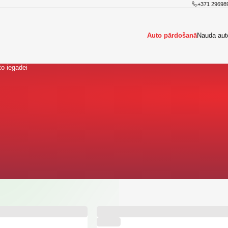
+371 29698
Auto pārdošanā
Nauda aut