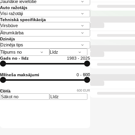
Auto ražotājs
Tehniskā specifikācija
Dzinējs
Gads no - līdz
1983 - 2025
1983
Mēneša maksājumi
0 - 600
2025
0 EUR
Cena
600 EUR