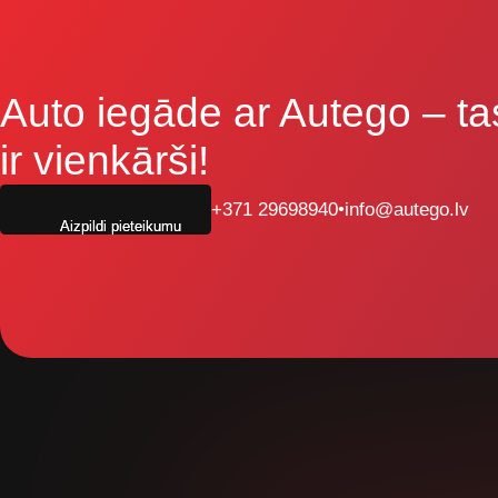
Auto iegāde ar Autego
– ta
ir vienkārši!
+371 29698940
•
info@autego.lv
Aizpildi pieteikumu