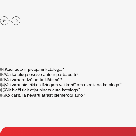
/5
01
Kādi auto ir pieejami katalogā?
02
Vai katalogā esošie auto ir pārbaudīti?
03
Vai varu redzēt auto klātienē?
04
Vai varu pieteikties līzingam vai kredītam uzreiz no kataloga?
05
Cik bieži tiek atjaunināts auto katalogs?
06
Ko darīt, ja nevaru atrast piemērotu auto?