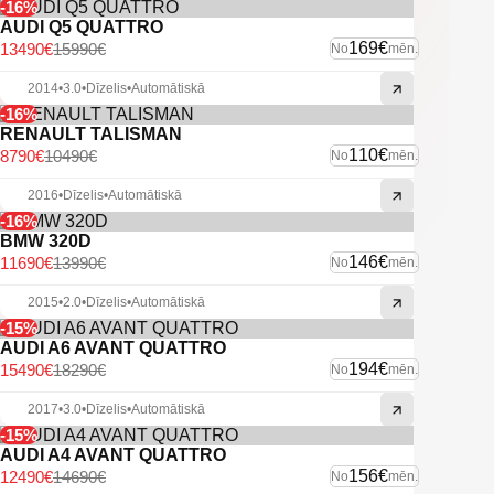
-16%
AUDI Q5 QUATTRO
169€
13490€
15990€
No
mēn.
2014
•
3.0
•
Dīzelis
•
Automātiskā
-16%
RENAULT TALISMAN
110€
8790€
10490€
No
mēn.
2016
•
Dīzelis
•
Automātiskā
-16%
BMW 320D
146€
11690€
13990€
No
mēn.
2015
•
2.0
•
Dīzelis
•
Automātiskā
-15%
AUDI A6 AVANT QUATTRO
194€
15490€
18290€
No
mēn.
2017
•
3.0
•
Dīzelis
•
Automātiskā
-15%
AUDI A4 AVANT QUATTRO
156€
12490€
14690€
No
mēn.