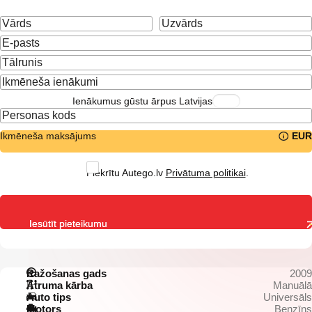
Ienākumus gūstu ārpus Latvijas
Ikmēneša maksājums
EUR
Piekrītu Autego.lv
Privātuma politikai
.
Iesūtīt pieteikumu
Ražošanas gads
2009
Ātruma kārba
Manuālā
Auto tips
Universāls
Motors
Benzīns