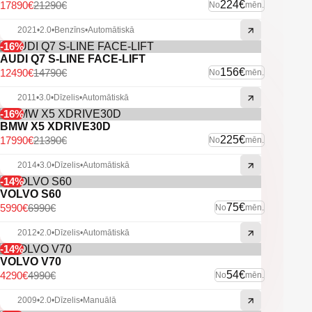
Vieglmetāla diski.
224€
17890€
21290€
No
mēn.
U.C. ekstras.
2021
•
2.0
•
Benzīns
•
Automātiskā
-16%
AUDI Q7 S-LINE FACE-LIFT
156€
12490€
14790€
No
mēn.
2011
•
3.0
•
Dīzelis
•
Automātiskā
-16%
BMW X5 XDRIVE30D
225€
17990€
21390€
No
mēn.
2014
•
3.0
•
Dīzelis
•
Automātiskā
-14%
VOLVO S60
75€
5990€
6990€
No
mēn.
2012
•
2.0
•
Dīzelis
•
Automātiskā
-14%
VOLVO V70
54€
4290€
4990€
No
mēn.
2009
•
2.0
•
Dīzelis
•
Manuālā