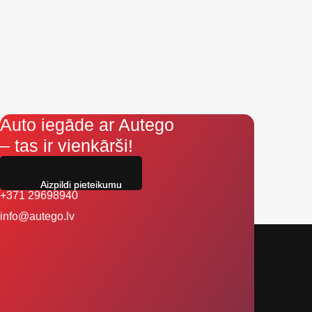
Auto iegāde ar Autego
– tas ir vienkārši!
Aizpildi pieteikumu
+371 29698940
info@autego.lv