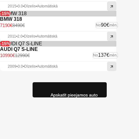
2015
•
3.0
•
Dīzelis
•
Automātiskā
-15%
BMW 318
90€
7190€
8490€
No
mēn.
2011
•
2.0
•
Dīzelis
•
Automātiskā
-15%
AUDI Q7 S-LINE
137€
10990€
12990€
No
mēn.
2009
•
3.0
•
Dīzelis
•
Automātiskā
Apskatīt pieejamos auto