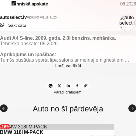
Tehniskā apskate
09.2026
autoselect.lv
Aplūkot visus auto
Sākt čatu
Audi A4 S-line, 2009. gada. 2.0l benzīns, mehānika.
Tehniskā apskate: 09.2026
Aprīkojums un īpašības:
Tumšs pusādas sporta tipa salons ar melnajiem griestiem.
El. regulējamas un apsildāmas priekšējās sēdvietas.
Lasīt vairāk
El. regulējami, apsildāmi un nolokami spoguļi.
El. vadāmi logi.
Gaisa kondicionieris ar 2 zonu klimata kontroli.
Borta dators.
Kruīza kontrole.
Parādi draugiem!
Audi drive select.
Multistūre.
Auto no šī pārdevēja
Audi multimedia/navigācija.
Aizmugurējie parkošanās sensori.
Automātiskās tuvās gaismas.
Xenon lukturi ar mazgātājiem.
-16%
Miglas lukturi.
BMW 318I M-PACK