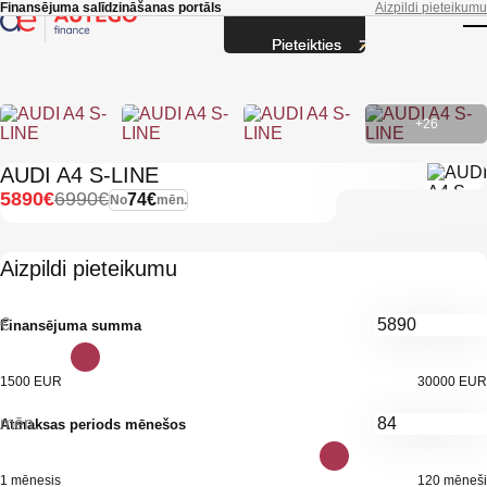
Skip to main content
Finansējuma salīdzināšanas portāls
Aizpildi pieteikumu
Pieteikties
T
+26
AUDI A4 S-LINE
5890€
6990€
74€
No
mēn.
Aizpildi pieteikumu
€
Finansējuma summa
1500 EUR
30000 EUR
mēn.
Atmaksas periods mēnešos
1 mēnesis
120 mēneši