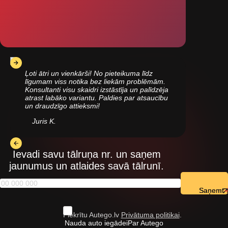
Ļoti ātri un vienkārši! No pieteikuma līdz
līgumam viss notika bez liekām problēmām.
Konsultanti visu skaidri izstāstīja un palīdzēja
atrast labāko variantu. Paldies par atsaucību
un draudzīgo attieksmi!
Juris K.
Ievadi savu tālruņa nr. un saņem
jaunumus un atlaides savā tālrunī.
Saņemt
Piekrītu Autego.lv
Privātuma politikai
.
Nauda auto iegādei
Par Autego