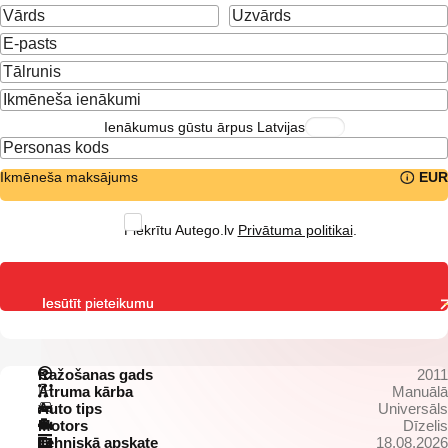
Ienākumus gūstu ārpus Latvijas
Ikmēneša maksājums
EUR
Piekrītu Autego.lv
Privātuma politikai
.
Iesūtīt pieteikumu
Ražošanas gads
2011
Ātruma kārba
Manuālā
Auto tips
Universāls
Motors
Dīzelis
Tehniskā apskate
18.08.2026