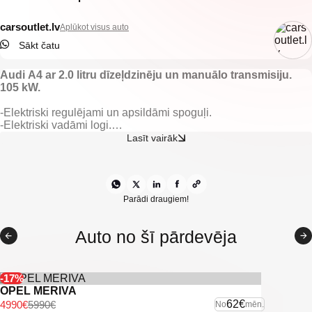
carsoutlet.lv
Aplūkot visus auto
Sākt čatu
Audi A4 ar 2.0 litru dīzeļdzinēju un manuālo transmisiju.
105 kW.
-Elektriski regulējami un apsildāmi spoguļi.
-Elektriski vadāmi logi.
-Gaisa kondicionieris.
Lasīt vairāk
-Klimata kontrole.
-Kruīza kontrole.
-Subuferis
-Audi multimedija.
-Tonēti aizmugurējie logi.
Parādi draugiem!
-Navigācija.
-Miglas lukturi.
Auto no šī pārdevēja
-LED dienas gaitas gaismas.
-Vieglmetāla diski.
-Parkošanas sensori.
-17%
-U.C. ekstras.
OPEL MERIVA
62€
4990€
5990€
No
mēn.