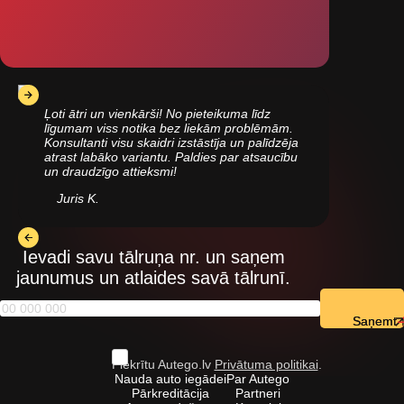
Ļoti ātri un vienkārši! No pieteikuma līdz
līgumam viss notika bez liekām problēmām.
Konsultanti visu skaidri izstāstīja un palīdzēja
atrast labāko variantu. Paldies par atsaucību
un draudzīgo attieksmi!
Juris K.
Ievadi savu tālruņa nr. un saņem
jaunumus un atlaides savā tālrunī.
Saņemt
Piekrītu Autego.lv
Privātuma politikai
.
Nauda auto iegādei
Par Autego
Pārkreditācija
Partneri