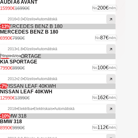
AUDI A6 AVANT
200€
15990€
16990€
No
mēn.
2016
•
3.0
•
Dīzelis
•
Automātiskā
-13%
MERCEDES BENZ B 180
87€
6990€
7990€
No
mēn.
2013
•
1.8
•
Dīzelis
•
Automātiskā
-11%
Pilnpiedziņa
KIA SPORTAGE
100€
7990€
8990€
No
mēn.
2012
•
2.0
•
Dīzelis
•
Automātiskā
-7%
NISSAN LEAF 40KWH
162€
12990€
13990€
No
mēn.
2018
•
Elektrība
•
Elektriskais
•
Automātiskā
-10%
BMW 318
112€
8990€
9990€
No
mēn.