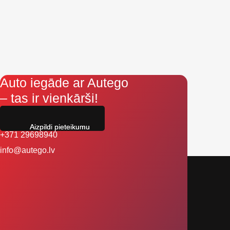
Auto iegāde ar Autego
– tas ir vienkārši!
Aizpildi pieteikumu
+371 29698940
info@autego.lv