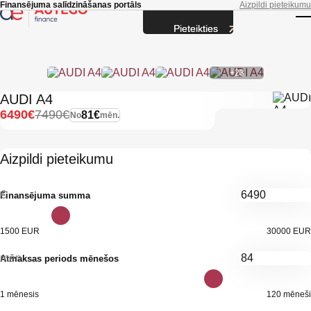
Skip to main content
Finansējuma salīdzināšanas portāls
Aizpildi pieteikumu
Pieteikties
T
+23
AUDI A4
6490€
7490€
81€
No
mēn.
Aizpildi pieteikumu
€
Finansējuma summa
1500 EUR
30000 EUR
mēn.
Atmaksas periods mēnešos
1 mēnesis
120 mēneši