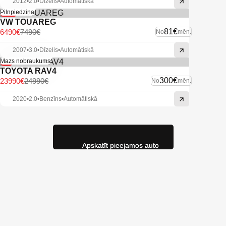
2012
•
2.0
•
Dīzelis
•
Automātiskā
-13%
Pilnpiedziņa
VW TOUAREG
81€
6490€
7490€
No
mēn.
2007
•
3.0
•
Dīzelis
•
Automātiskā
-4%
Mazs nobraukums
TOYOTA RAV4
300€
23990€
24990€
No
mēn.
2020
•
2.0
•
Benzīns
•
Automātiskā
Apskatīt pieejamos auto