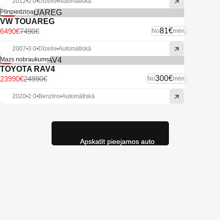
2012
•
2.0
•
Dīzelis
•
Automātiskā
-13%
Pilnpiedziņa
VW TOUAREG
81€
6490€
7490€
No
mēn.
2007
•
3.0
•
Dīzelis
•
Automātiskā
-4%
Mazs nobraukums
TOYOTA RAV4
300€
23990€
24990€
No
mēn.
2020
•
2.0
•
Benzīns
•
Automātiskā
Apskatīt pieejamos auto