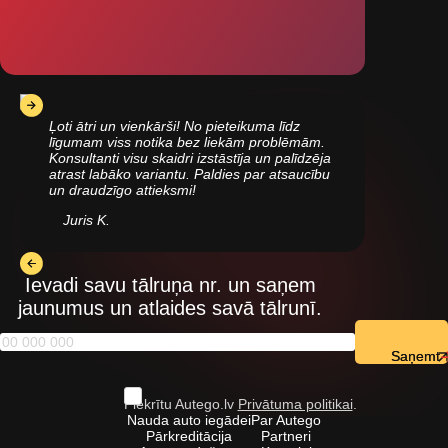
Ļoti ātri un vienkārši! No pieteikuma līdz
līgumam viss notika bez liekām problēmām.
Konsultanti visu skaidri izstāstīja un palīdzēja
atrast labāko variantu. Paldies par atsaucību
un draudzīgo attieksmi!
Juris K.
Ievadi savu tālruņa nr. un saņem
jaunumus un atlaides savā tālrunī.
Saņemt
Piekrītu Autego.lv
Privātuma politikai
.
Nauda auto iegādei
Par Autego
Pārkreditācija
Partneri