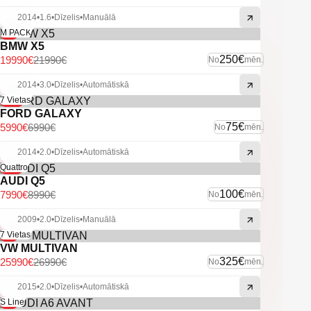
2014
•
1.6
•
Dīzelis
•
Manuālā
-9%
M PACK
BMW X5
250€
19990€
21990€
No
mēn.
2014
•
3.0
•
Dīzelis
•
Automātiskā
-14%
7 Vietas
FORD GALAXY
75€
5990€
6990€
No
mēn.
2014
•
2.0
•
Dīzelis
•
Automātiskā
-11%
Quattro
AUDI Q5
100€
7990€
8990€
No
mēn.
2009
•
2.0
•
Dīzelis
•
Manuālā
-4%
7 Vietas
VW MULTIVAN
325€
25990€
26990€
No
mēn.
2015
•
2.0
•
Dīzelis
•
Automātiskā
-6%
S Line