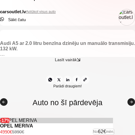
carsoutlet.lv
Aplūkot visus auto
Sākt čatu
Audi A5 ar 2.0 litru benzīna dzinēju un manuālo transmisiju.
132 kW.
-Auduma recaro salons.
Lasīt vairāk
-Audi multimedia.
-Elektriski vadāmi logi.
-Elektriski regulējami un apsildāmi spoguļi.
-Gaisa kondicionieris.
-Klimatkontrole.
Parādi draugiem!
-Multifunkcionāla stūre.
-Lūka.
Auto no šī pārdevēja
-Vieglmetāla diski ar labām riepām.
-Priekšējo sēdvietu apsilde
-Parkošanās sensori aizmugurē.
-Miglas lukturi.
-17%
OPEL MERIVA
-U.C. ekstras
62€
4990€
5990€
No
mēn.