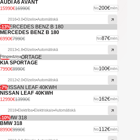
AUDI A6 AVANT
200€
15990€
16990€
No
mēn.
2016
•
3.0
•
Dīzelis
•
Automātiskā
-13%
MERCEDES BENZ B 180
87€
6990€
7990€
No
mēn.
2013
•
1.8
•
Dīzelis
•
Automātiskā
-11%
Pilnpiedziņa
KIA SPORTAGE
100€
7990€
8990€
No
mēn.
2012
•
2.0
•
Dīzelis
•
Automātiskā
-7%
NISSAN LEAF 40KWH
162€
12990€
13990€
No
mēn.
2018
•
Elektrība
•
Elektriskais
•
Automātiskā
-10%
BMW 318
112€
8990€
9990€
No
mēn.