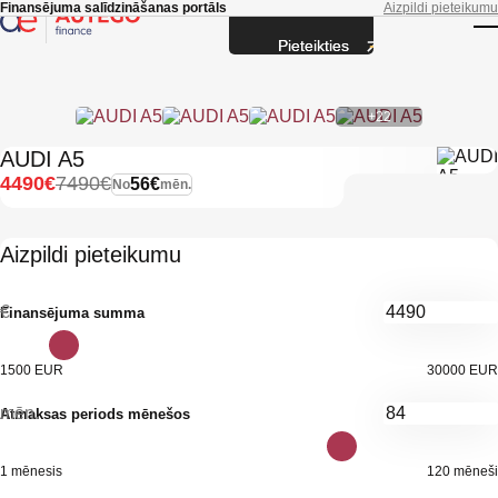
Skip to main content
Finansējuma salīdzināšanas portāls
Aizpildi pieteikumu
Pieteikties
T
+22
AUDI A5
4490€
7490€
56€
No
mēn.
Aizpildi pieteikumu
€
Finansējuma summa
1500 EUR
30000 EUR
mēn.
Atmaksas periods mēnešos
1 mēnesis
120 mēneši