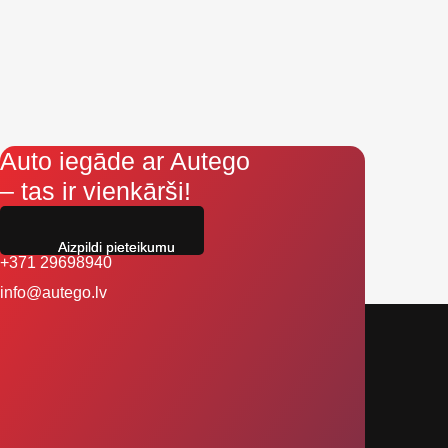
Auto iegāde ar Autego
– tas ir vienkārši!
Aizpildi pieteikumu
+371 29698940
info@autego.lv