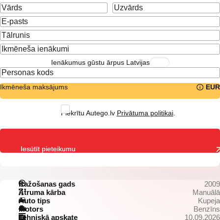
Ienākumus gūstu ārpus Latvijas
Ikmēneša maksājums
EUR
Piekrītu Autego.lv
Privātuma politikai
.
Iesūtīt pieteikumu
Ražošanas gads
2009
Ātruma kārba
Manuālā
Auto tips
Kupeja
Motors
Benzīns
Tehniskā apskate
10.09.2026