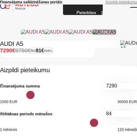
Skip to main content
Finansējuma salīdzināšanas portāls
Aizpildi pieteikumu
Pieteikties
T
+24
AUDI A5
7290€
9750€
91€
No
mēn.
Aizpildi pieteikumu
€
Finansējuma summa
1500 EUR
30000 EUR
mēn.
Atmaksas periods mēnešos
1 mēnesis
120 mēneši