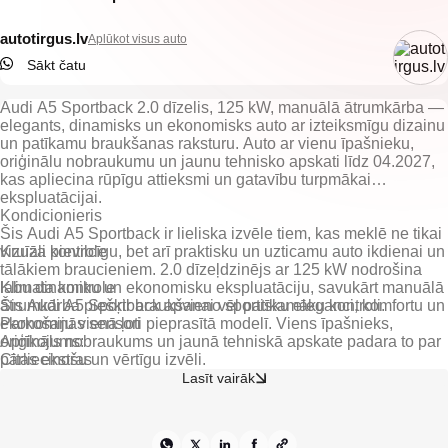
autotirgus.lv
Aplūkot visus auto
Sākt čatu
Audi A5 Sportback 2.0 dīzelis, 125 kW, manuālā ātrumkārba —
elegants, dinamisks un ekonomisks auto ar izteiksmīgu dizainu
un patīkamu braukšanas raksturu. Auto ar vienu īpašnieku,
oriģinālu nobraukumu un jaunu tehnisko apskati līdz 04.2027,
kas apliecina rūpīgu attieksmi un gatavību turpmākai
ekspluatācijai.
Kondicionieris
Šis Audi A5 Sportback ir lieliska izvēle tiem, kas meklē ne tikai
vizuāli pievilcīgu, bet arī praktisku un uzticamu auto ikdienai un
Kruīza kontrole
tālākiem braucieniem. 2.0 dīzeļdzinējs ar 125 kW nodrošina
labu dinamiku un ekonomisku ekspluatāciju, savukārt manuālā
Klimata kontrole
ātrumkārba piešķir braukšanai vēl patīkamāku kontroli.
Šis Audi A5 Sportback apvieno sportisku eleganci, komfortu un
Parkošanās sensori
ekonomiju vienā ļoti pieprasītā modelī. Viens īpašnieks,
oriģināls nobraukums un jaunā tehniskā apskate padara to par
Citas ekstras
pārliecinošu un vērtīgu izvēli.
Lasīt vairāk