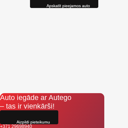
Apskatīt pieejamos auto
Auto iegāde ar Autego
– tas ir vienkārši!
Aizpildi pieteikumu
+371 29698940