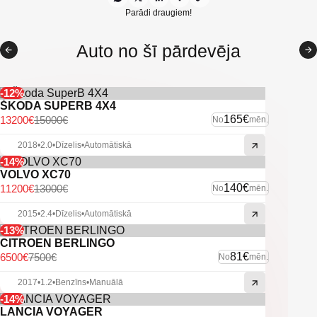
Parādi draugiem!
Auto no šī pārdevēja
-12%
ŠKODA SUPERB 4X4
165€
13200€
15000€
No
mēn.
2018
•
2.0
•
Dīzelis
•
Automātiskā
-14%
VOLVO XC70
140€
11200€
13000€
No
mēn.
2015
•
2.4
•
Dīzelis
•
Automātiskā
-13%
CITROEN BERLINGO
81€
6500€
7500€
No
mēn.
2017
•
1.2
•
Benzīns
•
Manuālā
-14%
LANCIA VOYAGER