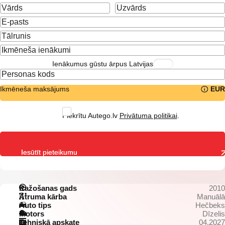
Ienākumus gūstu ārpus Latvijas
Ikmēneša maksājums
EUR
Piekrītu Autego.lv
Privātuma politikai
.
Iesūtīt pieteikumu
Ražošanas gads
2010
Ātruma kārba
Manuālā
Auto tips
Hečbeks
Motors
Dīzelis
Tehniskā apskate
04.2027