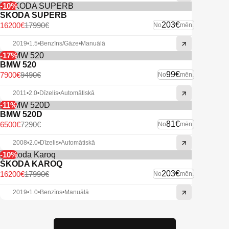
-10%
ŠKODA SUPERB
203€
16200€
17990€
No
mēn.
2019
•
1.5
•
Benzīns/Gāze
•
Manuālā
-17%
BMW 520
99€
7900€
9490€
No
mēn.
2011
•
2.0
•
Dīzelis
•
Automātiskā
-11%
BMW 520D
81€
6500€
7290€
No
mēn.
2008
•
2.0
•
Dīzelis
•
Automātiskā
-10%
ŠKODA KAROQ
203€
16200€
17990€
No
mēn.
2019
•
1.0
•
Benzīns
•
Manuālā