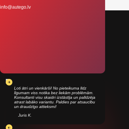
info@autego.lv
Ļoti ātri un vienkārši! No pieteikuma līdz
līgumam viss notika bez liekām problēmām.
Konsultanti visu skaidri izstāstīja un palīdzēja
atrast labāko variantu. Paldies par atsaucību
un draudzīgo attieksmi!
Juris K.