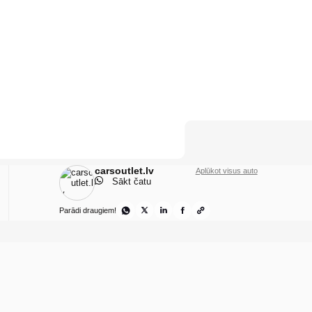
carsoutlet.lv
Aplūkot visus auto
Sākt čatu
Parādi draugiem!