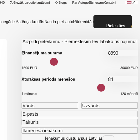
940
Biežāk uzdotie jautājumi
Blogs
Par Autego
Biznesam
Kontakti
LV
o iegādei
Patēriņa kredīts
Nauda pret auto
Pārkreditācija
Pieteikties
Aizpildi pieteikumu - Piemeklēsim tev labāko risinājumu!
€
Finansējuma summa
1500 EUR
30000 EUR
mēn.
Atmaksas periods mēnešos
1 mēnesis
120 mēneši
Ienākumus gūstu ārpus Latvijas