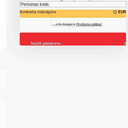
Ikmēneša maksājums
EUR
Piekrītu Autego.lv
Privātuma politikai
.
Iesūtīt pieteikumu