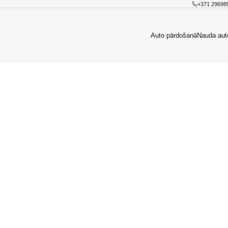
+371 29698
Auto pārdošanā
Nauda aut