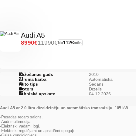
Audi A5
8990€
11990€
112€
No
mēn.
Ražošanas gads
2010
Ātruma kārba
Automātiskā
Auto tips
Sedans
Motors
Dīzelis
Tehniskā apskate
04.12.2026
Audi A5 ar 2.0 litru dīzeļdzinēju un automātisko transmisiju. 105 kW.
-Pusādas recaro salons.
-Audi multimedija.
-Elektriski vadāmi logi.
-Elektriski regulējami un apsildāmi spoguļi.
-Gaisa kondicionieris.