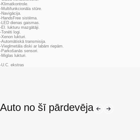
-Klimatkontrole.
-Multifunkcionāla stūre.
-Navigācija.
-HandsFree sistēma.
-LED dienas gaismas.
-El. lukturu mazgātāji.
-Tonēti logi.
-Xenon lukturi.
-Automātiskā transmisija.
-Vieglmetāla diski ar labām riepām.
-Parkošanās sensori.
-Miglas lukturi.
-U.C. ekstras
Auto no šī pārdevēja