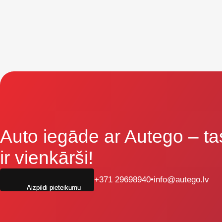
Auto iegāde ar Autego
– ta
ir vienkārši!
+371 29698940
•
info@autego.lv
Aizpildi pieteikumu