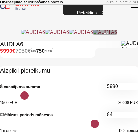
Skip to main content
Finansējuma salīdzināšanas portāls
Aizpildi pieteikumu
Pieteikties
T
+26
AUDI A6
5990€
7950€
75€
No
mēn.
Aizpildi pieteikumu
€
Finansējuma summa
1500 EUR
30000 EUR
mēn.
Atmaksas periods mēnešos
1 mēnesis
120 mēneši