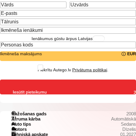
Ienākumus gūstu ārpus Latvijas
Ikmēneša maksājums
EUR
Piekrītu Autego.lv
Privātuma politikai
.
Iesūtīt pieteikumu
Ražošanas gads
2008
Ātruma kārba
Automātiskā
Auto tips
Sedans
Motors
Dīzelis
Tehniskā apskate
01.2027