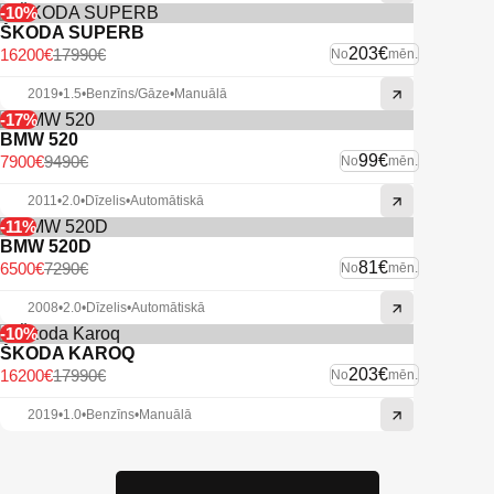
-10%
ŠKODA SUPERB
203€
16200€
17990€
No
mēn.
2019
•
1.5
•
Benzīns/Gāze
•
Manuālā
-17%
BMW 520
99€
7900€
9490€
No
mēn.
2011
•
2.0
•
Dīzelis
•
Automātiskā
-11%
BMW 520D
81€
6500€
7290€
No
mēn.
2008
•
2.0
•
Dīzelis
•
Automātiskā
-10%
ŠKODA KAROQ
203€
16200€
17990€
No
mēn.
2019
•
1.0
•
Benzīns
•
Manuālā