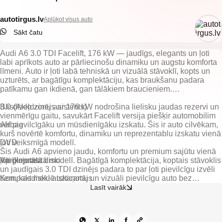
autotirgus.lv
Aplūkot visus auto
Sākt čatu
Audi A6 3.0 TDI Facelift, 176 kW — jaudīgs, elegants un ļoti
labi aprīkots auto ar pārliecinošu dinamiku un augstu komforta
līmeni. Auto ir ļoti labā tehniskā un vizuālā stāvoklī, kopts un
uzturēts, ar bagātīgu komplektāciju, kas braukšanu padara
patīkamu gan ikdienā, gan tālākiem braucieniem.
3.0 dīzeļdzinējs ar 176 kW nodrošina lielisku jaudas rezervi un
Blis(Aklo zonu asistents)
vienmērīgu gaitu, savukārt Facelift versija piešķir automobilim
vēl pievilcīgāku un mūsdienīgāku izskatu. Šis ir auto cilvēkam,
Airbag
kurš novērtē komfortu, dinamiku un reprezentablu izskatu vienā
ļoti veiksmīgā modelī.
DVD
Šis Audi A6 apvieno jaudu, komfortu un premium sajūtu vienā
Vieglmetāla diski
ļoti pieprasītā modelī. Bagātīgā komplektācija, koptais stāvoklis
un jaudīgais 3.0 TDI dzinējs padara to par ļoti pievilcīgu izvēli
Kompaktdisku atskaņotājs
tiem, kas meklē uzticamu un vizuāli pievilcīgu auto bez
kompromisiem.
Lasīt vairāk
Centrālā atslēga
Klimata kontrole