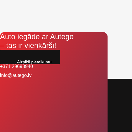
Auto iegāde ar Autego
– tas ir vienkārši!
Aizpildi pieteikumu
+371 29698940
info@autego.lv