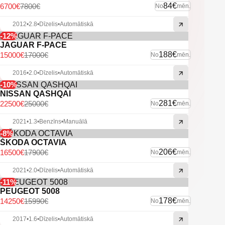
84€
6700€
7800€
No
mēn.
2012
•
2.8
•
Dīzelis
•
Automātiskā
-12%
JAGUAR F-PACE
188€
15000€
17000€
No
mēn.
2016
•
2.0
•
Dīzelis
•
Automātiskā
-10%
NISSAN QASHQAI
281€
22500€
25000€
No
mēn.
2021
•
1.3
•
Benzīns
•
Manuālā
-8%
ŠKODA OCTAVIA
206€
16500€
17900€
No
mēn.
2021
•
2.0
•
Dīzelis
•
Automātiskā
-11%
PEUGEOT 5008
178€
14250€
15990€
No
mēn.
2017
•
1.6
•
Dīzelis
•
Automātiskā