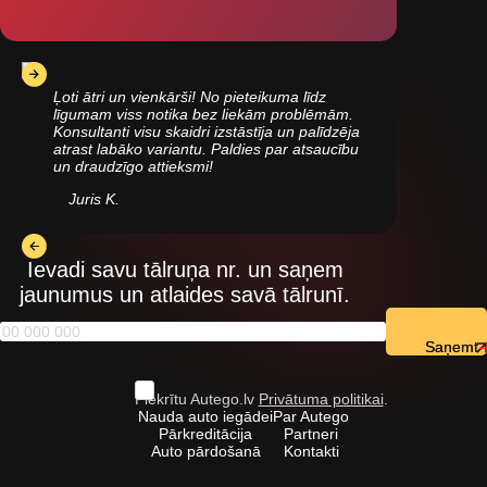
Ļoti ātri un vienkārši! No pieteikuma līdz
līgumam viss notika bez liekām problēmām.
Konsultanti visu skaidri izstāstīja un palīdzēja
atrast labāko variantu. Paldies par atsaucību
un draudzīgo attieksmi!
Juris K.
Ievadi savu tālruņa nr. un saņem
jaunumus un atlaides savā tālrunī.
Saņemt
Piekrītu Autego.lv
Privātuma politikai
.
Nauda auto iegādei
Par Autego
Pārkreditācija
Partneri
Auto pārdošanā
Kontakti