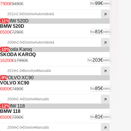
99€
7900€
9490€
No
mēn.
2011
•
2.0
•
Dīzelis
•
Automātiskā
-11%
BMW 520D
81€
6500€
7290€
No
mēn.
2008
•
2.0
•
Dīzelis
•
Automātiskā
-10%
ŠKODA KAROQ
203€
16200€
17990€
No
mēn.
2019
•
1.0
•
Benzīns
•
Manuālā
-9%
VOLVO XC90
85€
6800€
7490€
No
mēn.
2008
•
2.4
•
Dīzelis
•
Manuālā
-12%
BMW 118
81€
6500€
7390€
No
mēn.
2008
•
2.0
•
Dīzelis
•
Manuālā