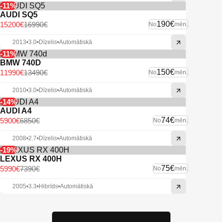
-11%
AUDI SQ5
190€
15200€
16990€
No
mēn.
2013
•
3.0
•
Dīzelis
•
Automātiskā
-11%
BMW 740D
150€
11990€
13490€
No
mēn.
2010
•
3.0
•
Dīzelis
•
Automātiskā
-14%
AUDI A4
74€
5900€
6850€
No
mēn.
2008
•
2.7
•
Dīzelis
•
Automātiskā
-19%
LEXUS RX 400H
75€
5990€
7390€
No
mēn.
2005
•
3.3
•
Hibrīds
•
Automātiskā