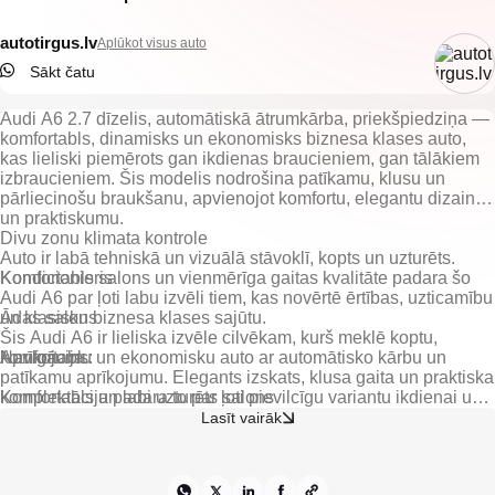
autotirgus.lv
Aplūkot visus auto
Sākt čatu
Audi A6 2.7 dīzelis, automātiskā ātrumkārba, priekšpiedziņa —
komfortabls, dinamisks un ekonomisks biznesa klases auto,
kas lieliski piemērots gan ikdienas braucieniem, gan tālākiem
izbraucieniem. Šis modelis nodrošina patīkamu, klusu un
pārliecinošu braukšanu, apvienojot komfortu, elegantu dizainu
un praktiskumu.
Divu zonu klimata kontrole
Auto ir labā tehniskā un vizuālā stāvoklī, kopts un uzturēts.
Komfortabls salons un vienmērīga gaitas kvalitāte padara šo
Kondicionieris
Audi A6 par ļoti labu izvēli tiem, kas novērtē ērtības, uzticamību
un klasisku biznesa klases sajūtu.
Ādas salons
Šis Audi A6 ir lieliska izvēle cilvēkam, kurš meklē koptu,
Navigācija
komfortablu un ekonomisku auto ar automātisko kārbu un
patīkamu aprīkojumu. Elegants izskats, klusa gaita un praktiska
Komfortabls un labi uzturēts salons
komplektācija padara to par ļoti pievilcīgu variantu ikdienai un
garākiem braucieniem.
Lasīt vairāk
Dažādas komforta un drošības ekstras
Citas ekstras