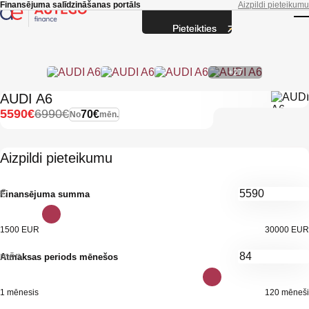
Skip to main content
Finansējuma salīdzināšanas portāls
Aizpildi pieteikumu
Pieteikties
T
+27
AUDI A6
5590€
6990€
70€
No
mēn.
Aizpildi pieteikumu
€
Finansējuma summa
1500 EUR
30000 EUR
mēn.
Atmaksas periods mēnešos
1 mēnesis
120 mēneši