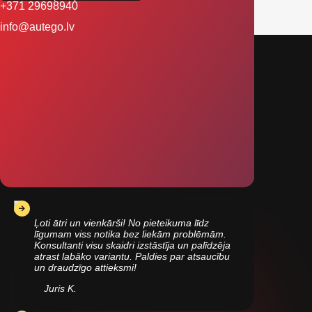
+371 29698940
info@autego.lv
Ļoti ātri un vienkārši! No pieteikuma līdz
līgumam viss notika bez liekām problēmām.
Konsultanti visu skaidri izstāstīja un palīdzēja
atrast labāko variantu. Paldies par atsaucību
un draudzīgo attieksmi!
Juris K.