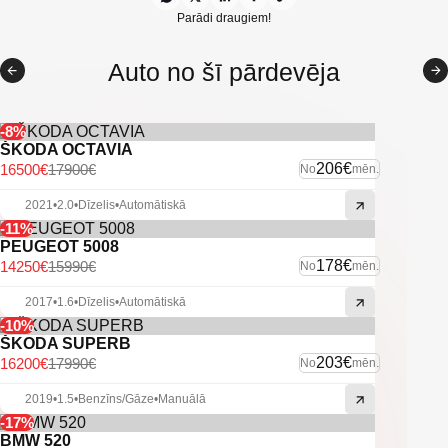
Parādi draugiem!
Auto no šī pārdevēja
-8%
ŠKODA OCTAVIA
206€
16500€
17900€
No
mēn.
2021
•
2.0
•
Dīzelis
•
Automātiskā
-11%
PEUGEOT 5008
178€
14250€
15990€
No
mēn.
2017
•
1.6
•
Dīzelis
•
Automātiskā
-10%
ŠKODA SUPERB
203€
16200€
17990€
No
mēn.
2019
•
1.5
•
Benzīns/Gāze
•
Manuālā
-17%
BMW 520