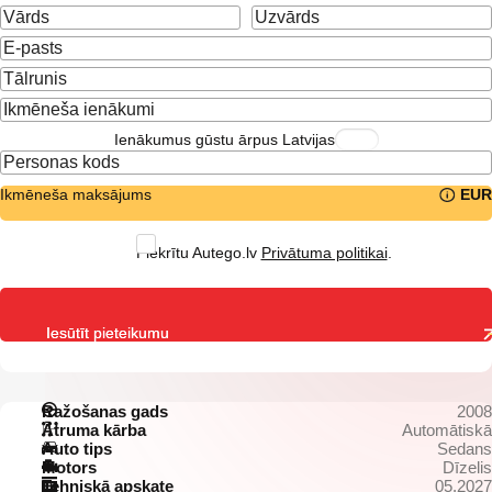
Ienākumus gūstu ārpus Latvijas
Ikmēneša maksājums
EUR
Piekrītu Autego.lv
Privātuma politikai
.
Iesūtīt pieteikumu
Ražošanas gads
2008
Ātruma kārba
Automātiskā
Auto tips
Sedans
Motors
Dīzelis
Tehniskā apskate
05.2027