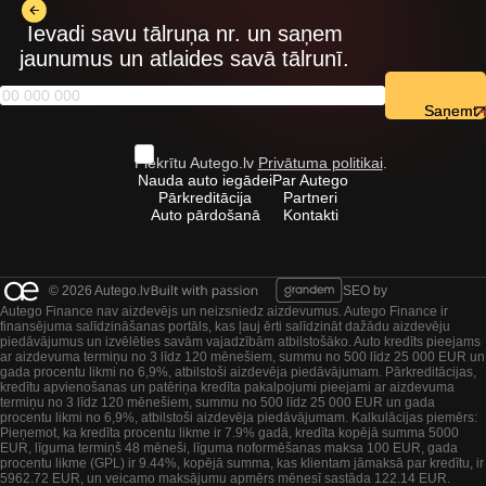
Ievadi savu tālruņa nr. un saņem
jaunumus un atlaides savā tālrunī.
Saņemt
Piekrītu Autego.lv
Privātuma politikai
.
Nauda auto iegādei
Par Autego
Pārkreditācija
Partneri
Auto pārdošanā
Kontakti
© 2026 Autego.lv
SEO by
Autego Finance nav aizdevējs un neizsniedz aizdevumus. Autego Finance ir
finansējuma salīdzināšanas portāls, kas ļauj ērti salīdzināt dažādu aizdevēju
piedāvājumus un izvēlēties savām vajadzībām atbilstošāko. Auto kredīts pieejams
ar aizdevuma termiņu no 3 līdz 120 mēnešiem, summu no 500 līdz 25 000 EUR un
gada procentu likmi no 6,9%, atbilstoši aizdevēja piedāvājumam. Pārkreditācijas,
kredītu apvienošanas un patēriņa kredīta pakalpojumi pieejami ar aizdevuma
termiņu no 3 līdz 120 mēnešiem, summu no 500 līdz 25 000 EUR un gada
procentu likmi no 6,9%, atbilstoši aizdevēja piedāvājumam. Kalkulācijas piemērs:
Pieņemot, ka kredīta procentu likme ir 7.9% gadā, kredīta kopējā summa 5000
EUR, līguma termiņš 48 mēneši, līguma noformēšanas maksa 100 EUR, gada
procentu likme (GPL) ir 9.44%, kopējā summa, kas klientam jāmaksā par kredītu, ir
5962.72 EUR, un veicamo maksājumu apmērs mēnesī sastāda 122.14 EUR.