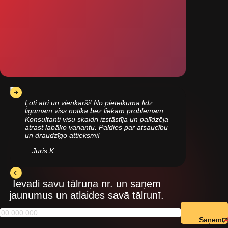
Ļoti ātri un vienkārši! No pieteikuma līdz
līgumam viss notika bez liekām problēmām.
Konsultanti visu skaidri izstāstīja un palīdzēja
atrast labāko variantu. Paldies par atsaucību
un draudzīgo attieksmi!
Juris K.
Ievadi savu tālruņa nr. un saņem
jaunumus un atlaides savā tālrunī.
Saņemt