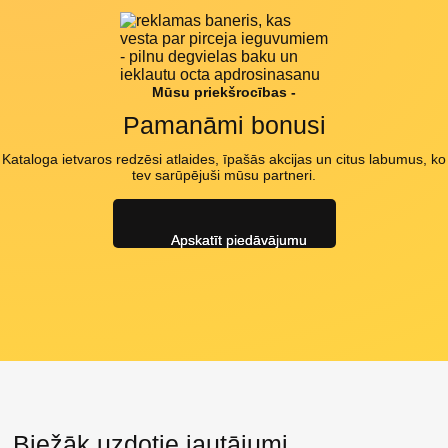
Mūsu priekšrocības -
Pamanāmi bonusi
Kataloga ietvaros redzēsi atlaides, īpašās akcijas un citus labumus, ko
tev sarūpējuši mūsu partneri.
Apskatīt piedāvājumu
Biežāk uzdotie jautājumi