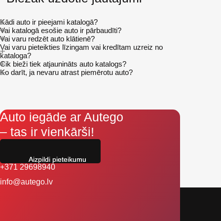
Kādi auto ir pieejami katalogā?
Vai katalogā esošie auto ir pārbaudīti?
Vai varu redzēt auto klātienē?
Vai varu pieteikties līzingam vai kredītam uzreiz no
kataloga?
Cik bieži tiek atjaunināts auto katalogs?
Ko darīt, ja nevaru atrast piemērotu auto?
Auto iegāde ar Autego
– tas ir vienkārši!
Aizpildi pieteikumu
+371 29698940
info@autego.lv