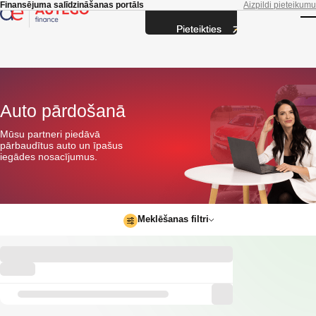
Skip to main content
Finansējuma salīdzināšanas portāls
Aizpildi pieteikumu
Pieteikties
T
Auto pārdošanā
Mūsu partneri piedāvā
pārbaudītus auto un īpašus
iegādes nosacījumus.
Meklēšanas filtri