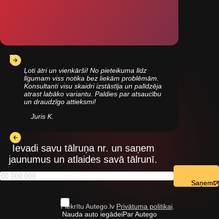
Ļoti ātri un vienkārši! No pieteikuma līdz
līgumam viss notika bez liekām problēmām.
Konsultanti visu skaidri izstāstīja un palīdzēja
atrast labāko variantu. Paldies par atsaucību
un draudzīgo attieksmi!
Juris K.
Ievadi savu tālruņa nr. un saņem
jaunumus un atlaides savā tālrunī.
Saņemt
Piekrītu Autego.lv
Privātuma politikai
.
Nauda auto iegādei
Par Autego