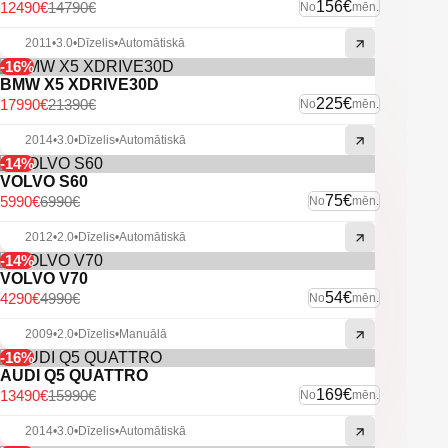
Miglas lukturi.
156€
12490€
14790€
No
mēn.
Vieglmetāla diski.
Sakabes āķis.
2011
•
3.0
•
Dīzelis
•
Automātiskā
Pneimatiskā piekare.
-16%
U.C. ekstras.
BMW X5 XDRIVE30D
225€
17990€
21390€
No
mēn.
2014
•
3.0
•
Dīzelis
•
Automātiskā
-14%
VOLVO S60
75€
5990€
6990€
No
mēn.
2012
•
2.0
•
Dīzelis
•
Automātiskā
-14%
VOLVO V70
54€
4290€
4990€
No
mēn.
2009
•
2.0
•
Dīzelis
•
Manuālā
-16%
AUDI Q5 QUATTRO
169€
13490€
15990€
No
mēn.
2014
•
3.0
•
Dīzelis
•
Automātiskā