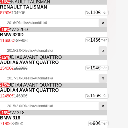
-16%
RENAULT TALISMAN
110€
8790€
10490€
No
mēn.
2016
•
Dīzelis
•
Automātiskā
-16%
BMW 320D
146€
11690€
13990€
No
mēn.
2015
•
2.0
•
Dīzelis
•
Automātiskā
-15%
AUDI A6 AVANT QUATTRO
194€
15490€
18290€
No
mēn.
2017
•
3.0
•
Dīzelis
•
Automātiskā
-15%
AUDI A4 AVANT QUATTRO
156€
12490€
14690€
No
mēn.
2015
•
3.0
•
Dīzelis
•
Automātiskā
-15%
BMW 318
90€
7190€
8490€
No
mēn.