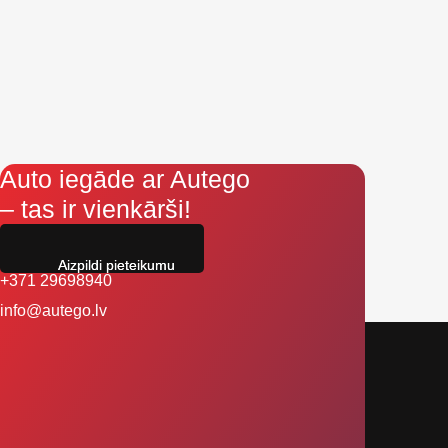
Auto iegāde ar Autego
– tas ir vienkārši!
Aizpildi pieteikumu
+371 29698940
info@autego.lv