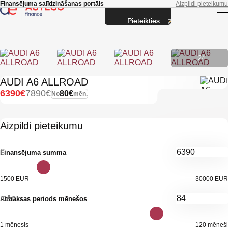
Skip to main content
Finansējuma salīdzināšanas portāls
Aizpildi pieteikumu
Pieteikties
T
+24
AUDI A6 ALLROAD
6390€
7890€
80€
No
mēn.
Aizpildi pieteikumu
€
Finansējuma summa
1500 EUR
30000 EUR
mēn.
Atmaksas periods mēnešos
1 mēnesis
120 mēneši