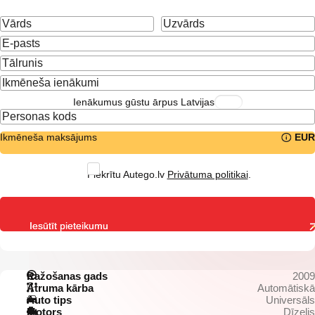
Ienākumus gūstu ārpus Latvijas
Ikmēneša maksājums
EUR
Piekrītu Autego.lv
Privātuma politikai
.
Iesūtīt pieteikumu
Ražošanas gads
2009
Ātruma kārba
Automātiskā
Auto tips
Universāls
Motors
Dīzelis