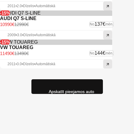
2011
•
2.0
•
Dīzelis
•
Automātiskā
-15%
AUDI Q7 S-LINE
137€
10990€
12990€
No
mēn.
2009
•
3.0
•
Dīzelis
•
Automātiskā
-15%
VW TOUAREG
144€
11490€
13490€
No
mēn.
2011
•
3.0
•
Dīzelis
•
Automātiskā
Apskatīt pieejamos auto