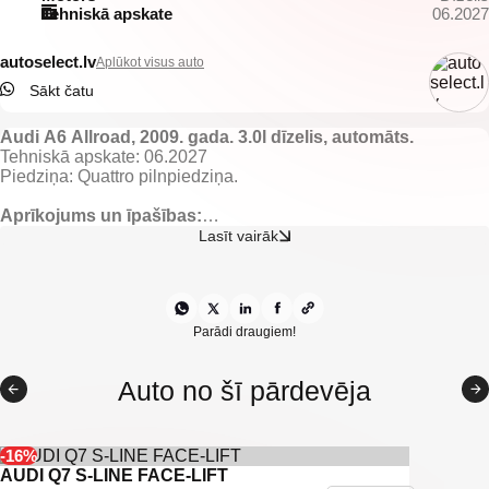
Tehniskā apskate
06.2027
autoselect.lv
Aplūkot visus auto
Sākt čatu
Audi A6 Allroad, 2009. gada. 3.0l dīzelis, automāts.
Tehniskā apskate: 06.2027
Piedziņa: Quattro pilnpiedziņa.
Aprīkojums un īpašības:
Tumšs ādas sporta tipa salons.
Lasīt vairāk
El. regulējamas un apsildāmas priekšējās sēdvietas.
El. regulējami, apsildāmi un nolokami spoguļi.
El. vadāmi logi.
Gaisa kondicionieris ar 2 zonu klimata kontroli.
Borta dators.
Parādi draugiem!
Kruīza kontrole.
Multistūre ar F1 tipa ātruma pārslēgiem.
Auto no šī pārdevēja
Audi multimedia/navigācija.
Atpakaļskata kamera.
Priekšējie un aizmugurējie parkošanās sensori.
Automātiskās tuvās gaismas.
-16%
Xenon lukturi ar mazgātājiem.
AUDI Q7 S-LINE FACE-LIFT