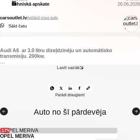
Tehniskā apskate
26.06.2026
carsoutlet.lv
Aplūkot visus auto
Sākt čatu
Audi A6 ar 3.0 litru dizeļdzinēju un automātisko
transmisiju. 200kw.
Auto ir dinamisks, reprezentabls un ļoti komfortabls, ideāli
Lasīt vairāk
piemērots gan ikdienas lietošanai, gan tālākiem braucieniem.
Pilnībā gatavs lietošanai.
-Quattro
-S-line
Parādi draugiem!
-Melns ādas salons.
-Apsildāmas priekšējās sēdvietas.
Auto no šī pārdevēja
-Multistūre.
-El. regulējami un apsildāmi spoguļi.
-Priekšējie parkingsensori.
-Aizmugurējie parkingsensori.
-17%
-Gaisa kondicionieris.
OPEL MERIVA