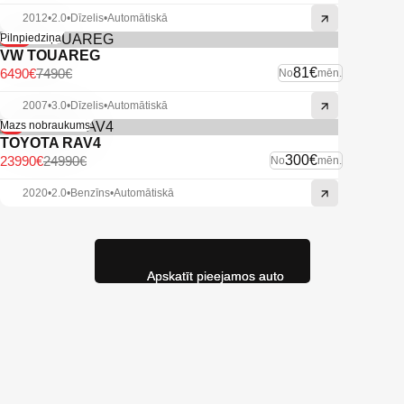
2012
•
2.0
•
Dīzelis
•
Automātiskā
-13%
Pilnpiedziņa
VW TOUAREG
81€
6490€
7490€
No
mēn.
2007
•
3.0
•
Dīzelis
•
Automātiskā
-4%
Mazs nobraukums
TOYOTA RAV4
300€
23990€
24990€
No
mēn.
2020
•
2.0
•
Benzīns
•
Automātiskā
Apskatīt pieejamos auto