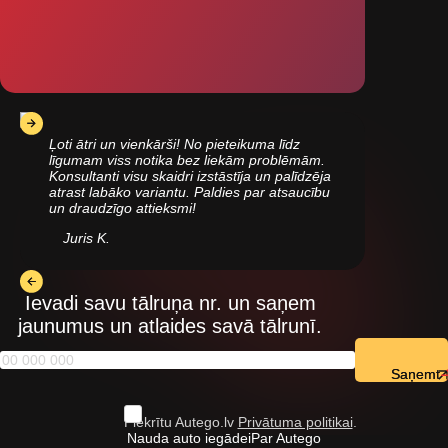
Ļoti ātri un vienkārši! No pieteikuma līdz
līgumam viss notika bez liekām problēmām.
Konsultanti visu skaidri izstāstīja un palīdzēja
atrast labāko variantu. Paldies par atsaucību
un draudzīgo attieksmi!
Juris K.
Ievadi savu tālruņa nr. un saņem
jaunumus un atlaides savā tālrunī.
Saņemt
Piekrītu Autego.lv
Privātuma politikai
.
Nauda auto iegādei
Par Autego