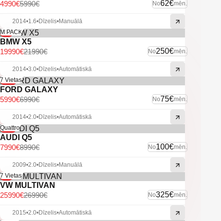
-Klimata kontrole.
62€
4990€
5990€
No
mēn.
-Lietus sensors.
-Borta dators.
2014
•
1.6
•
Dīzelis
•
Manuālā
-Kruīza kontrole.
-9%
M PACK
-Keyless go.
BMW X5
-Tonēti aizmugurējie logi.
250€
19990€
21990€
No
mēn.
-Sporta režīms.
-Lietie diski.
2014
•
3.0
•
Dīzelis
•
Automātiskā
-Navigācija.
-LED dienas gaismas.
-14%
7 Vietas
-Automātiskās tuvās gaismas.
FORD GALAXY
75€
5990€
6990€
No
mēn.
-U.C. ekstras.
2014
•
2.0
•
Dīzelis
•
Automātiskā
-11%
Quattro
AUDI Q5
100€
7990€
8990€
No
mēn.
2009
•
2.0
•
Dīzelis
•
Manuālā
-4%
7 Vietas
VW MULTIVAN
325€
25990€
26990€
No
mēn.
2015
•
2.0
•
Dīzelis
•
Automātiskā