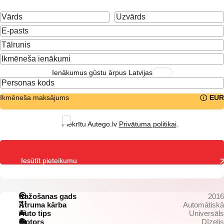
Ienākumus gūstu ārpus Latvijas
Ikmēneša maksājums
EUR
Piekrītu Autego.lv
Privātuma politikai
.
Iesūtīt pieteikumu
Ražošanas gads
2016
Ātruma kārba
Automātiskā
Auto tips
Universāls
Motors
Dīzelis