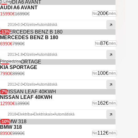
-6%
S Line
AUDI A6 AVANT
200€
15990€
16990€
No
mēn.
2016
•
3.0
•
Dīzelis
•
Automātiskā
-13%
MERCEDES BENZ B 180
87€
6990€
7990€
No
mēn.
2013
•
1.8
•
Dīzelis
•
Automātiskā
-11%
Pilnpiedziņa
KIA SPORTAGE
100€
7990€
8990€
No
mēn.
2012
•
2.0
•
Dīzelis
•
Automātiskā
-7%
NISSAN LEAF 40KWH
162€
12990€
13990€
No
mēn.
2018
•
Elektrība
•
Elektriskais
•
Automātiskā
-10%
BMW 318
112€
8990€
9990€
No
mēn.