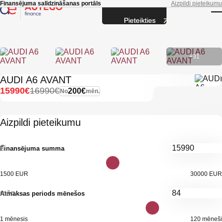
Skip to main content
Finansējuma salīdzināšanas portāls
Aizpildi pieteikumu
Pieteikties
T
+31
AUDI A6 AVANT
15990€
16990€
200€
No
mēn.
Aizpildi pieteikumu
€
Finansējuma summa
1500 EUR
30000 EUR
mēn.
Atmaksas periods mēnešos
1 mēnesis
120 mēneši