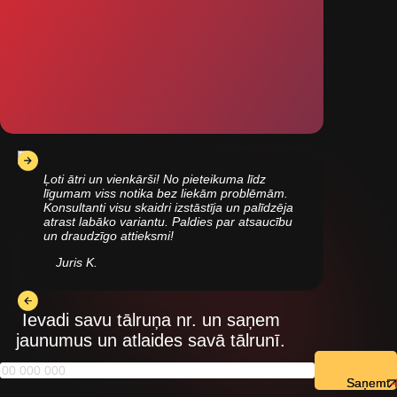
Ļoti ātri un vienkārši! No pieteikuma līdz
līgumam viss notika bez liekām problēmām.
Konsultanti visu skaidri izstāstīja un palīdzēja
atrast labāko variantu. Paldies par atsaucību
un draudzīgo attieksmi!
Juris K.
Ievadi savu tālruņa nr. un saņem
jaunumus un atlaides savā tālrunī.
Saņemt