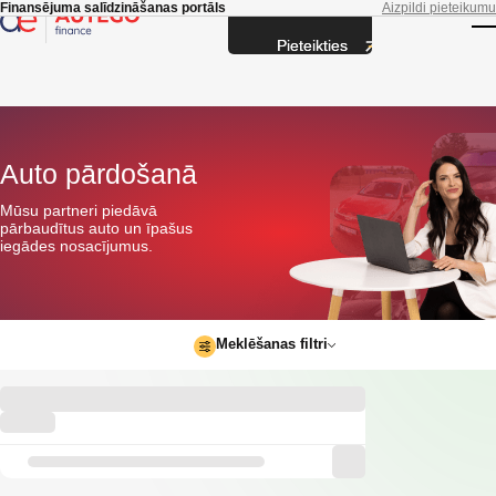
Skip to main content
Finansējuma salīdzināšanas portāls
Aizpildi pieteikumu
Pieteikties
T
Auto pārdošanā
Mūsu partneri piedāvā
pārbaudītus auto un īpašus
iegādes nosacījumus.
Meklēšanas filtri