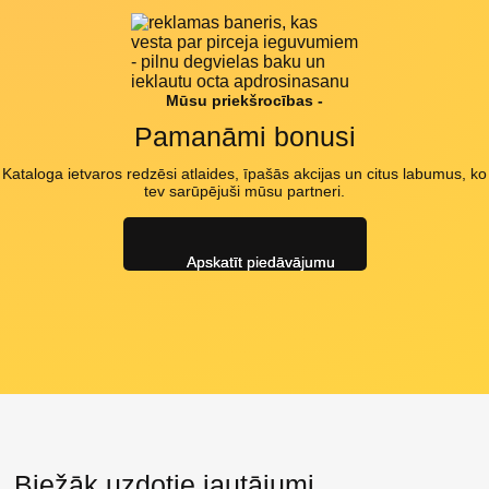
Mūsu priekšrocības -
Pamanāmi bonusi
Kataloga ietvaros redzēsi atlaides, īpašās akcijas un citus labumus, ko
tev sarūpējuši mūsu partneri.
Apskatīt piedāvājumu
Biežāk uzdotie jautājumi