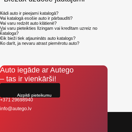
Kādi auto ir pieejami katalogā?
Vai katalogā esošie auto ir pārbaudīti?
Vai varu redzēt auto klātienē?
Vai varu pieteikties līzingam vai kredītam uzreiz no
kataloga?
Cik bieži tiek atjaunināts auto katalogs?
Ko darīt, ja nevaru atrast piemērotu auto?
Auto iegāde ar Autego
– tas ir vienkārši!
Aizpildi pieteikumu
+371 29698940
info@autego.lv