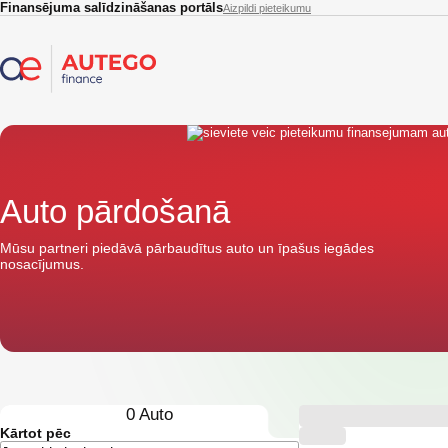
Skip to main content
Finansējuma salīdzināšanas portāls
Aizpildi pieteikumu
Auto pārdošanā
Mūsu partneri piedāvā pārbaudītus auto un īpašus iegādes
nosacījumus.
0
Auto
Kārtot pēc