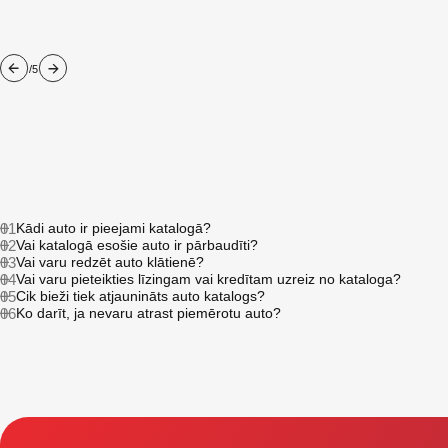
/5
01
Kādi auto ir pieejami katalogā?
02
Vai katalogā esošie auto ir pārbaudīti?
03
Vai varu redzēt auto klātienē?
04
Vai varu pieteikties līzingam vai kredītam uzreiz no kataloga?
05
Cik bieži tiek atjaunināts auto katalogs?
06
Ko darīt, ja nevaru atrast piemērotu auto?