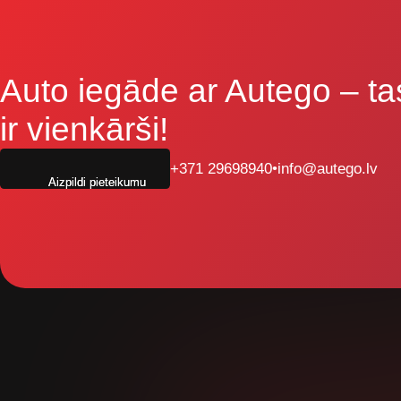
Auto iegāde ar Autego
– ta
ir vienkārši!
+371 29698940
•
info@autego.lv
Aizpildi pieteikumu