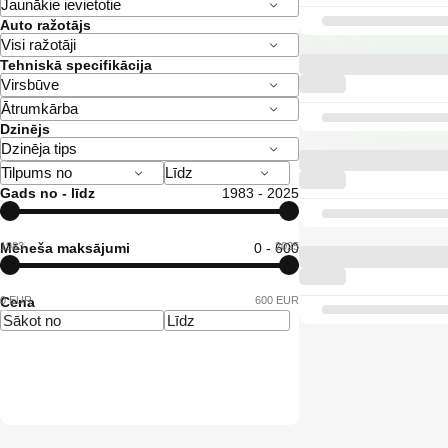
Auto ražotājs
Tehniskā specifikācija
Dzinējs
Gads no - līdz
1983 - 2025
1983
Mēneša maksājumi
0 - 600
2025
0 EUR
Cena
600 EUR