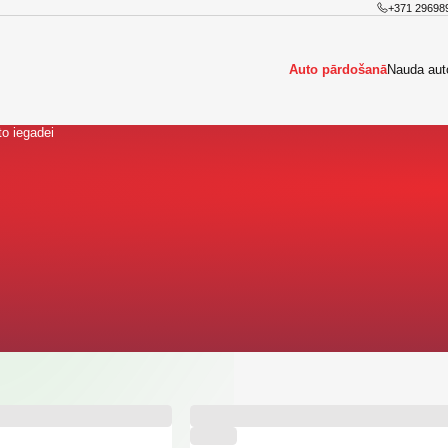
+371 29698
Auto pārdošanā
Nauda aut