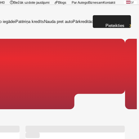
940
Biežāk uzdotie jautājumi
Blogs
Par Autego
Biznesam
Kontakti
LV
o iegādei
Patēriņa kredīts
Nauda pret auto
Pārkreditācija
Pieteikties