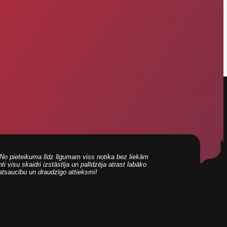
i! No pieteikuma līdz līgumam viss notika bez liekām
 visu skaidri izstāstīja un palīdzēja atrast labāko
 atsaucību un draudzīgo attieksmi!