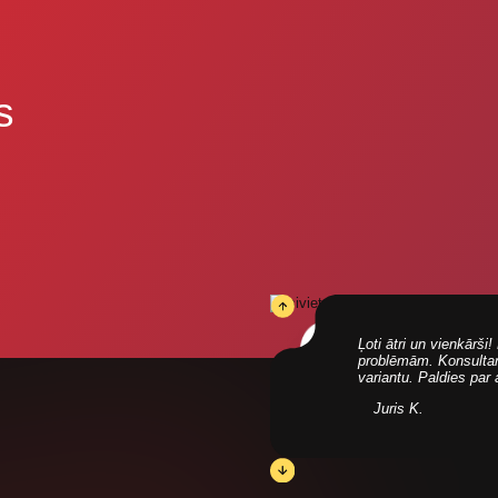
s
Ļoti ātri un vienkārš
problēmām. Konsultanti
variantu. Paldies par
Juris K.