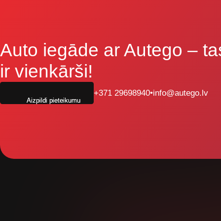
Auto iegāde ar Autego
– ta
ir vienkārši!
+371 29698940
•
info@autego.lv
Aizpildi pieteikumu