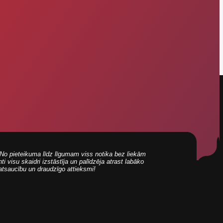
i! No pieteikuma līdz līgumam viss notika bez liekām
 visu skaidri izstāstīja un palīdzēja atrast labāko
 atsaucību un draudzīgo attieksmi!