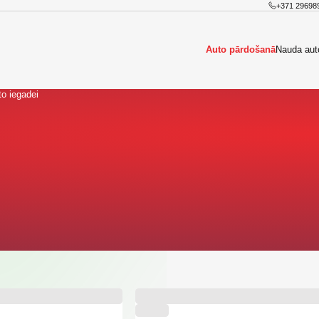
+371 29698
Auto pārdošanā
Nauda aut