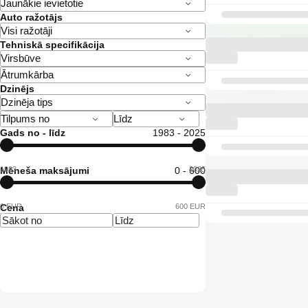
Auto ražotājs
Tehniskā specifikācija
Dzinējs
Gads no - līdz
1983 - 2025
1983
Mēneša maksājumi
0 - 600
2025
0 EUR
Cena
600 EUR