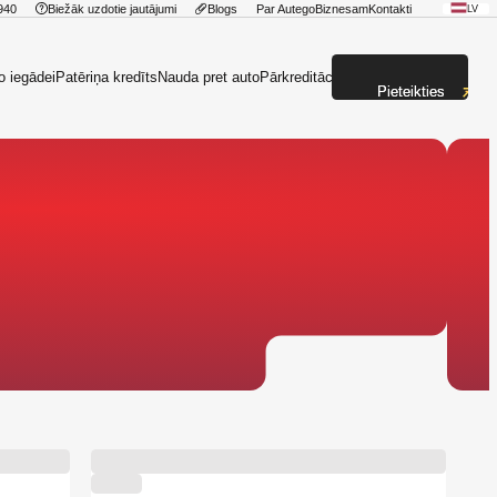
940
Biežāk uzdotie jautājumi
Blogs
Par Autego
Biznesam
Kontakti
LV
o iegādei
Patēriņa kredīts
Nauda pret auto
Pārkreditācija
Pieteikties