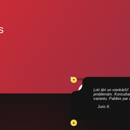
s
Ļoti ātri un vienkārš
problēmām. Konsultanti
variantu. Paldies par
Juris K.