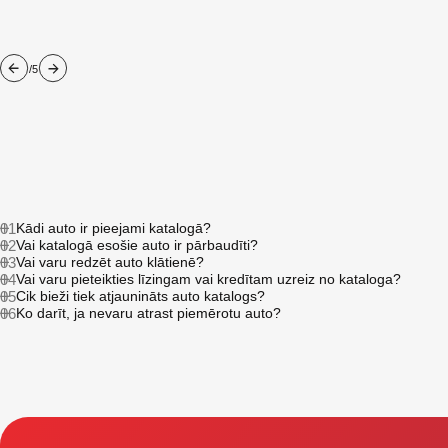
/5
01
Kādi auto ir pieejami katalogā?
02
Vai katalogā esošie auto ir pārbaudīti?
03
Vai varu redzēt auto klātienē?
04
Vai varu pieteikties līzingam vai kredītam uzreiz no kataloga?
05
Cik bieži tiek atjaunināts auto katalogs?
06
Ko darīt, ja nevaru atrast piemērotu auto?