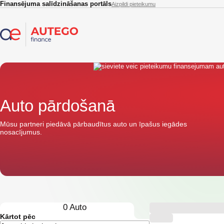
Skip to main content
Finansējuma salīdzināšanas portāls
Aizpildi pieteikumu
Auto pārdošanā
Mūsu partneri piedāvā pārbaudītus auto un īpašus iegādes
nosacījumus.
0
Auto
Kārtot pēc