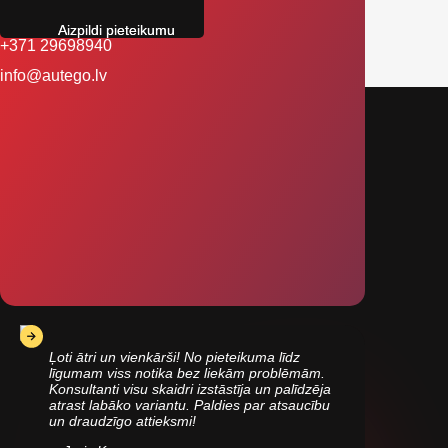
Aizpildi pieteikumu
+371 29698940
info@autego.lv
Ļoti ātri un vienkārši! No pieteikuma līdz
līgumam viss notika bez liekām problēmām.
Konsultanti visu skaidri izstāstīja un palīdzēja
atrast labāko variantu. Paldies par atsaucību
un draudzīgo attieksmi!