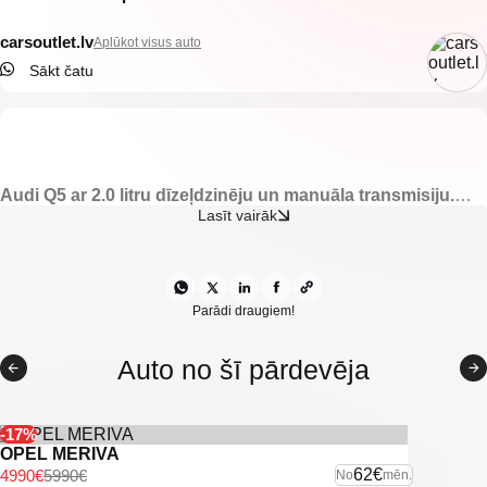
carsoutlet.lv
Aplūkot visus auto
Sākt čatu
Audi Q5 ar 2.0 litru dīzeļdzinēju un manuāla transmisiju.
125kw. Quattro.
Lasīt vairāk
-4×4 Quattro.
-Apsildāmi spoguļi.
-Elektriski vadāmi logi.
-Multifunkcionāla stūre.
Parādi draugiem!
-Automātiskā ātrumkārba.
-Vieglmetāla diski ar labām riepām.
Auto no šī pārdevēja
-IsoFix sēdeklīšu stiprinājumi.
-Gaisa kondicionieris.
-Klimatkontrole.
-Audi multimedija.
-17%
-Kruīza kontrole.
OPEL MERIVA
-Mazs nobraukums.
62€
4990€
5990€
No
mēn.