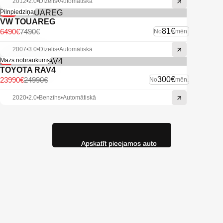
2012
•
2.0
•
Dīzelis
•
Automātiskā
-13%
Pilnpiedziņa
VW TOUAREG
81€
6490€
7490€
No
mēn.
2007
•
3.0
•
Dīzelis
•
Automātiskā
-4%
Mazs nobraukums
TOYOTA RAV4
300€
23990€
24990€
No
mēn.
2020
•
2.0
•
Benzīns
•
Automātiskā
Apskatīt pieejamos auto