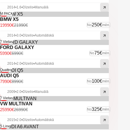
-Tonēti aizmugurējie stikli.
-Lietus sensors.
2014
•
1.6
•
Dīzelis
•
Manuālā
-Aizmugurējie parkošanās sensori.
-9%
M PACK
-Miglas lukturi.
BMW X5
250€
19990€
21990€
No
mēn.
U.C ekstras.
2014
•
3.0
•
Dīzelis
•
Automātiskā
-14%
7 Vietas
FORD GALAXY
75€
5990€
6990€
No
mēn.
2014
•
2.0
•
Dīzelis
•
Automātiskā
-11%
Quattro
AUDI Q5
100€
7990€
8990€
No
mēn.
2009
•
2.0
•
Dīzelis
•
Manuālā
-4%
7 Vietas
VW MULTIVAN
325€
25990€
26990€
No
mēn.
2015
•
2.0
•
Dīzelis
•
Automātiskā
-6%
S Line