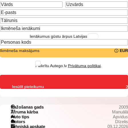
Ienākumus gūstu ārpus Latvijas
Ikmēneša maksājums
EUR
Piekrītu Autego.lv
Privātuma politikai
.
Iesūtīt pieteikumu
Ražošanas gads
2009
Ātruma kārba
Manuālā
Auto tips
Apvidus
Motors
Dīzelis
Tehniskā apskate
09.12.2026