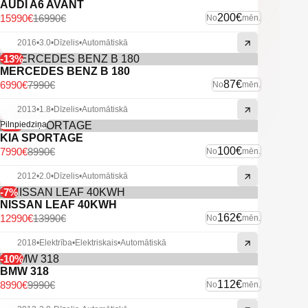
AUDI A6 AVANT
200€
15990€
16990€
No
mēn.
2016
•
3.0
•
Dīzelis
•
Automātiskā
-13%
MERCEDES BENZ B 180
87€
6990€
7990€
No
mēn.
2013
•
1.8
•
Dīzelis
•
Automātiskā
-11%
Pilnpiedziņa
KIA SPORTAGE
100€
7990€
8990€
No
mēn.
2012
•
2.0
•
Dīzelis
•
Automātiskā
-7%
NISSAN LEAF 40KWH
162€
12990€
13990€
No
mēn.
2018
•
Elektrība
•
Elektriskais
•
Automātiskā
-10%
BMW 318
112€
8990€
9990€
No
mēn.