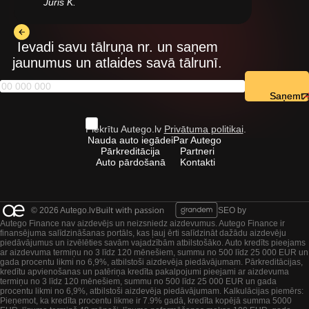
Juris K.
Ievadi savu tālruņa nr. un saņem
jaunumus un atlaides savā tālrunī.
Saņemt
Piekrītu Autego.lv
Privātuma politikai
.
Nauda auto iegādei
Par Autego
Pārkreditācija
Partneri
Auto pārdošanā
Kontakti
© 2026 Autego.lv
SEO by
Autego Finance nav aizdevējs un neizsniedz aizdevumus. Autego Finance ir
finansējuma salīdzināšanas portāls, kas ļauj ērti salīdzināt dažādu aizdevēju
piedāvājumus un izvēlēties savām vajadzībām atbilstošāko. Auto kredīts pieejams
ar aizdevuma termiņu no 3 līdz 120 mēnešiem, summu no 500 līdz 25 000 EUR un
gada procentu likmi no 6,9%, atbilstoši aizdevēja piedāvājumam. Pārkreditācijas,
kredītu apvienošanas un patēriņa kredīta pakalpojumi pieejami ar aizdevuma
termiņu no 3 līdz 120 mēnešiem, summu no 500 līdz 25 000 EUR un gada
procentu likmi no 6,9%, atbilstoši aizdevēja piedāvājumam. Kalkulācijas piemērs:
Pieņemot, ka kredīta procentu likme ir 7.9% gadā, kredīta kopējā summa 5000