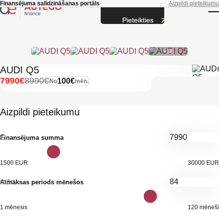
Skip to main content
Finansējuma salīdzināšanas portāls
Aizpildi pieteikumu
Pieteikties
T
+18
AUDI Q5
7990€
8990€
100€
No
mēn.
Aizpildi pieteikumu
€
Finansējuma summa
1500 EUR
30000 EUR
mēn.
Atmaksas periods mēnešos
1 mēnesis
120 mēneši