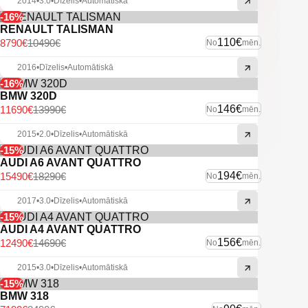
2014
•
3.0
•
Dīzelis
•
Automātiskā
-16%
RENAULT TALISMAN
110€
8790€
10490€
No
mēn.
2016
•
Dīzelis
•
Automātiskā
-16%
BMW 320D
146€
11690€
13990€
No
mēn.
2015
•
2.0
•
Dīzelis
•
Automātiskā
-15%
AUDI A6 AVANT QUATTRO
194€
15490€
18290€
No
mēn.
2017
•
3.0
•
Dīzelis
•
Automātiskā
-15%
AUDI A4 AVANT QUATTRO
156€
12490€
14690€
No
mēn.
2015
•
3.0
•
Dīzelis
•
Automātiskā
-15%
BMW 318