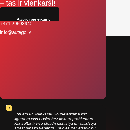
– tas ir vienkārši!
Aizpildi pieteikumu
+371 29698940
info@autego.lv
Ļoti ātri un vienkārši! No pieteikuma līdz
līgumam viss notika bez liekām problēmām.
Konsultanti visu skaidri izstāstīja un palīdzēja
atrast labāko variantu. Paldies par atsaucību