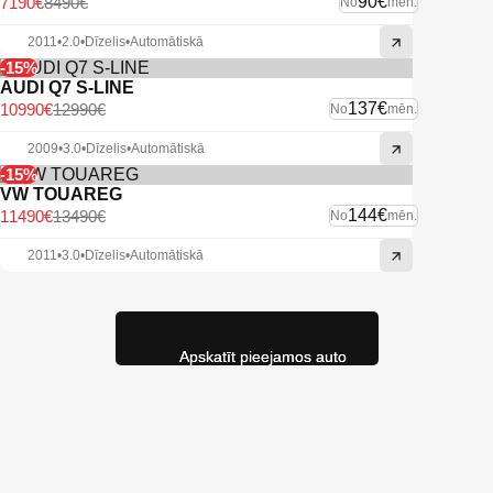
90€
7190€
8490€
No
mēn.
2011
•
2.0
•
Dīzelis
•
Automātiskā
-15%
AUDI Q7 S-LINE
137€
10990€
12990€
No
mēn.
2009
•
3.0
•
Dīzelis
•
Automātiskā
-15%
VW TOUAREG
144€
11490€
13490€
No
mēn.
2011
•
3.0
•
Dīzelis
•
Automātiskā
Apskatīt pieejamos auto