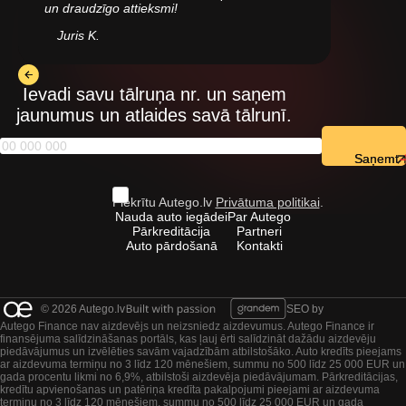
un draudzīgo attieksmi!
Juris K.
Ievadi savu tālruņa nr. un saņem
jaunumus un atlaides savā tālrunī.
Saņemt
Piekrītu Autego.lv
Privātuma politikai
.
Nauda auto iegādei
Par Autego
Pārkreditācija
Partneri
Auto pārdošanā
Kontakti
© 2026 Autego.lv
SEO by
Autego Finance nav aizdevējs un neizsniedz aizdevumus. Autego Finance ir
finansējuma salīdzināšanas portāls, kas ļauj ērti salīdzināt dažādu aizdevēju
piedāvājumus un izvēlēties savām vajadzībām atbilstošāko. Auto kredīts pieejams
ar aizdevuma termiņu no 3 līdz 120 mēnešiem, summu no 500 līdz 25 000 EUR un
gada procentu likmi no 6,9%, atbilstoši aizdevēja piedāvājumam. Pārkreditācijas,
kredītu apvienošanas un patēriņa kredīta pakalpojumi pieejami ar aizdevuma
termiņu no 3 līdz 120 mēnešiem, summu no 500 līdz 25 000 EUR un gada