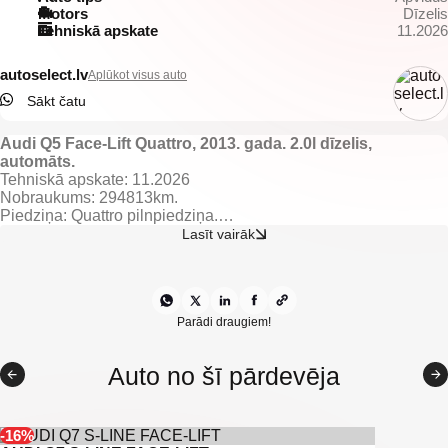
Motors
Dīzelis
Tehniskā apskate
11.2026
autoselect.lv
Aplūkot visus auto
Sākt čatu
Audi Q5 Face-Lift Quattro, 2013. gada. 2.0l dīzelis,
automāts.
Tehniskā apskate: 11.2026
Nobraukums: 294813km.
Piedziņa: Quattro pilnpiedziņa.
Lasīt vairāk
Aprīkojums un īpašības:
Tumšs ādas salons.
El. regulējamas un apsildāmas priekšējās sēdvietas ar atmiņu.
El. regulējami, apsildāmi un nolokami spoguļi.
El. vadāmi logi.
Parādi draugiem!
Gaisa kondicionieris ar 2 zonu klimata kontroli.
Lietus sensors.
Auto no šī pārdevēja
Borta dators.
Kruīza kontrole.
Start/stop sistēma.
Multistūre.
-16%