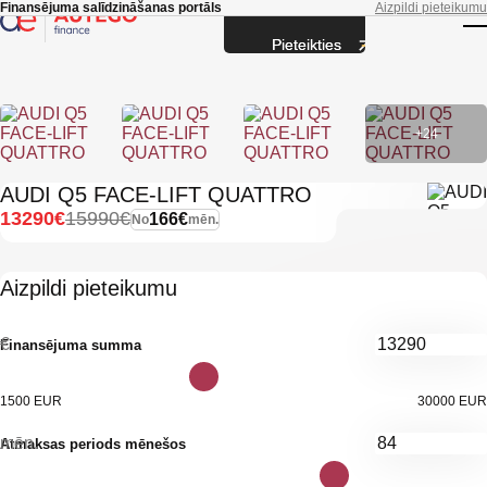
Skip to main content
Finansējuma salīdzināšanas portāls
Aizpildi pieteikumu
Pieteikties
T
+24
AUDI Q5 FACE-LIFT QUATTRO
13290€
15990€
166€
No
mēn.
Aizpildi pieteikumu
€
Finansējuma summa
1500 EUR
30000 EUR
mēn.
Atmaksas periods mēnešos