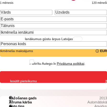
1 mēnesis
120 mēneši
Ienākumus gūstu ārpus Latvijas
Ikmēneša maksājums
EUR
Piekrītu Autego.lv
Privātuma politikai
.
Iesūtīt pieteikumu
Ražošanas gads
2013
Ātruma kārba
Automātiskā
Auto tips
Apvidus