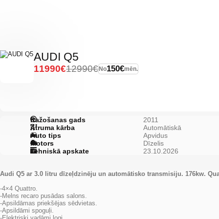
AUDI Q5
11990€
12990€
150€
No
mēn.
Ražošanas gads
2011
Ātruma kārba
Automātiskā
Auto tips
Apvidus
Motors
Dīzelis
Tehniskā apskate
23.10.2026
Audi Q5 ar 3.0 litru dīzeļdzinēju un automātisko transmisiju. 176kw. Qua
-4×4 Quattro.
-Melns recaro pusādas salons.
-Apsildāmas priekšējas sēdvietas.
-Apsildāmi spoguļi.
-Elektriski vadāmi logi.