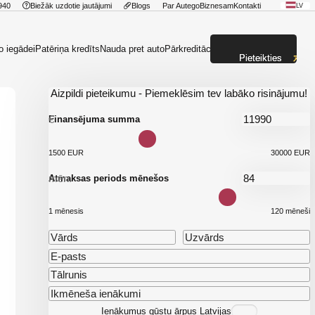
940
Biežāk uzdotie jautājumi
Blogs
Par Autego
Biznesam
Kontakti
LV
o iegādei
Patēriņa kredīts
Nauda pret auto
Pārkreditācija
Pieteikties
Aizpildi pieteikumu - Piemeklēsim tev labāko risinājumu!
€
Finansējuma summa
1500 EUR
30000 EUR
mēn.
Atmaksas periods mēnešos
1 mēnesis
120 mēneši
Ienākumus gūstu ārpus Latvijas