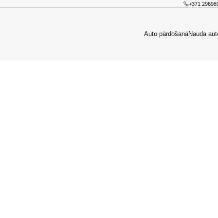
+371 29698
Auto pārdošanā
Nauda aut