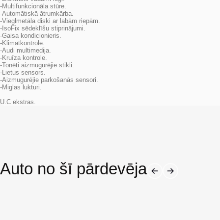
-Multifunkcionāla stūre.
-Automātiskā ātrumkārba.
-Vieglmetāla diski ar labām riepām.
-IsoFix sēdeklīšu stiprinājumi.
-Gaisa kondicionieris.
-Klimatkontrole.
-Audi multimedija.
-Kruīza kontrole.
-Tonēti aizmugurējie stikli.
-Lietus sensors.
-Aizmugurējie parkošanās sensori.
-Miglas lukturi.
U.C ekstras.
Auto no šī pārdevēja