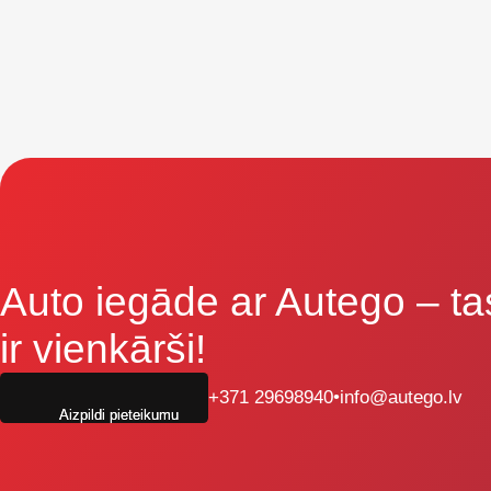
Auto iegāde ar Autego
– ta
ir vienkārši!
+371 29698940
•
info@autego.lv
Aizpildi pieteikumu