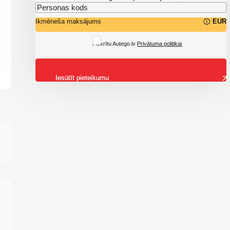
Ikmēneša maksājums
EUR
Piekrītu Autego.lv
Privātuma politikai
.
Iesūtīt pieteikumu