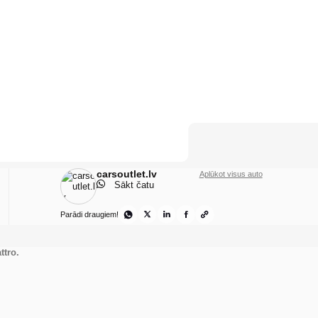
carsoutlet.lv
Aplūkot visus auto
Sākt čatu
Parādi draugiem!
ttro.