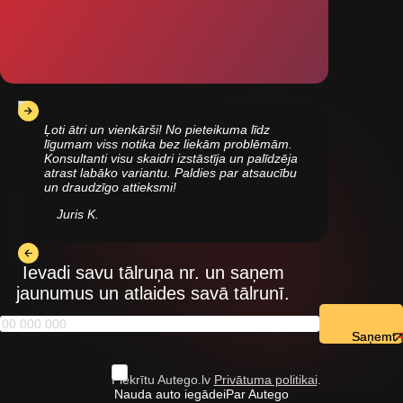
Ļoti ātri un vienkārši! No pieteikuma līdz
līgumam viss notika bez liekām problēmām.
Konsultanti visu skaidri izstāstīja un palīdzēja
atrast labāko variantu. Paldies par atsaucību
un draudzīgo attieksmi!
Juris K.
Ievadi savu tālruņa nr. un saņem
jaunumus un atlaides savā tālrunī.
Saņemt
Piekrītu Autego.lv
Privātuma politikai
.
Nauda auto iegādei
Par Autego