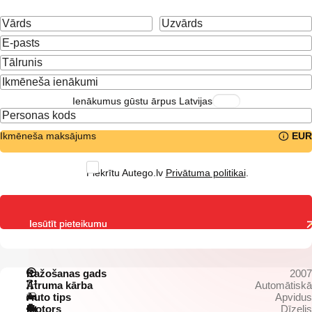
Ienākumus gūstu ārpus Latvijas
Ikmēneša maksājums
EUR
Piekrītu Autego.lv
Privātuma politikai
.
Iesūtīt pieteikumu
Ražošanas gads
2007
Ātruma kārba
Automātiskā
Auto tips
Apvidus
Motors
Dīzelis