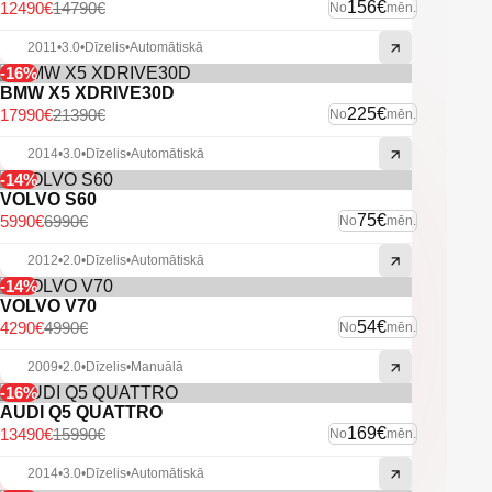
Priekšējie un aizmugurējie parkošanās sensori.
156€
12490€
14790€
No
mēn.
Automātiskās tuvās gaismas.
Xenon lukturi ar mazgātājiem.
2011
•
3.0
•
Dīzelis
•
Automātiskā
Miglas lukturi.
-16%
Vieglmetāla diski.
BMW X5 XDRIVE30D
Pneimatiskā piekare.
225€
17990€
21390€
No
mēn.
U.C. ekstras.
2014
•
3.0
•
Dīzelis
•
Automātiskā
-14%
VOLVO S60
75€
5990€
6990€
No
mēn.
2012
•
2.0
•
Dīzelis
•
Automātiskā
-14%
VOLVO V70
54€
4290€
4990€
No
mēn.
2009
•
2.0
•
Dīzelis
•
Manuālā
-16%
AUDI Q5 QUATTRO
169€
13490€
15990€
No
mēn.
2014
•
3.0
•
Dīzelis
•
Automātiskā