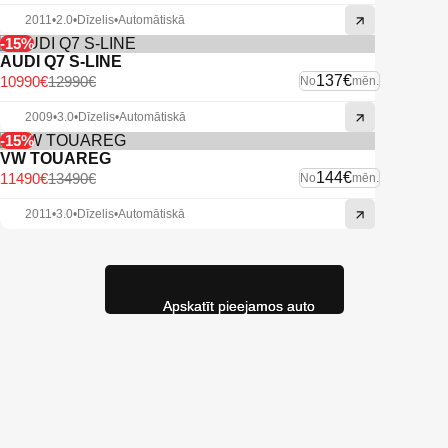
2011
•
2.0
•
Dīzelis
•
Automātiskā
-15%
AUDI Q7 S-LINE
137€
10990€
12990€
No
mēn.
2009
•
3.0
•
Dīzelis
•
Automātiskā
-15%
VW TOUAREG
144€
11490€
13490€
No
mēn.
2011
•
3.0
•
Dīzelis
•
Automātiskā
Apskatīt pieejamos auto