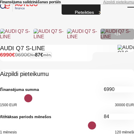
Skip to main content
Finansējuma salīdzināšanas portāls
Aizpildi pieteikumu
Pieteikties
T
+24
AUDI Q7 S-LINE
6990€
9690€
87€
No
mēn.
Aizpildi pieteikumu
€
Finansējuma summa
1500 EUR
30000 EUR
mēn.
Atmaksas periods mēnešos
1 mēnesis
120 mēneši