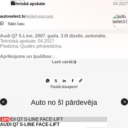
Tehniskā apskate
04.2027
autoselect.lv
Aplūkot visus auto
Sākt čatu
Audi Q7 S-Line, 2007. gada. 3.0l dīzelis, automāts.
Tehniskā apskate: 04.2027
Piedziņa: Quattro pilnpiedziņa.
Aprīkojums un īpašības:
Tumšs pusādas sporta tipa salons ar melnajiem griestiem.
Lasīt vairāk
El. regulējamas un apsildāmas priekšējās sēdvietas ar atmiņu.
El. regulējami, apsildāmi un nolokami spoguļi.
El. vadāmi logi.
El. atverams/aizverams bagāžnieks.
Gaisa kondicionieris ar 2 zonu klimata kontroli.
Parādi draugiem!
Lietus sensors.
Borta dators.
Auto no šī pārdevēja
Kruīza kontrole.
Keyless go ar komforta piekļuvi.
Multistūre ar F1 tipa ātruma pārslēgiem.
Audi multimedia/navigācija.
-16%
"BOSE" audiosistēma.
AUDI Q7 S-LINE FACE-LIFT