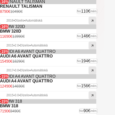
-16%
RENAULT TALISMAN
110€
8790€
10490€
No
mēn.
2016
•
Dīzelis
•
Automātiskā
-16%
BMW 320D
146€
11690€
13990€
No
mēn.
2015
•
2.0
•
Dīzelis
•
Automātiskā
-15%
AUDI A6 AVANT QUATTRO
194€
15490€
18290€
No
mēn.
2017
•
3.0
•
Dīzelis
•
Automātiskā
-15%
AUDI A4 AVANT QUATTRO
156€
12490€
14690€
No
mēn.
2015
•
3.0
•
Dīzelis
•
Automātiskā
-15%
BMW 318
90€
7190€
8490€
No
mēn.