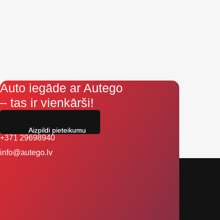
Auto iegāde ar Autego
– tas ir vienkārši!
Aizpildi pieteikumu
+371 29698940
info@autego.lv