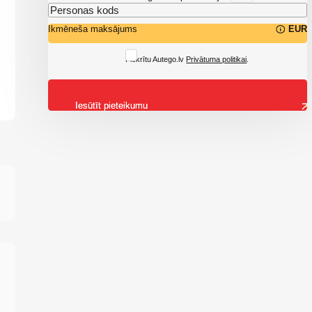
Ikmēneša maksājums
EUR
Piekrītu Autego.lv
Privātuma politikai
.
Iesūtīt pieteikumu