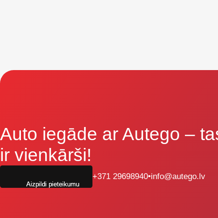
Auto iegāde ar Autego
– ta
ir vienkārši!
+371 29698940
•
info@autego.lv
Aizpildi pieteikumu