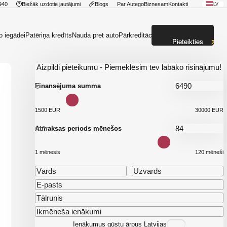
940
Biežāk uzdotie jautājumi
Blogs
Par Autego
Biznesam
Kontakti
LV
o iegādei
Patēriņa kredīts
Nauda pret auto
Pārkreditācija
Pieteikties
Aizpildi pieteikumu - Piemeklēsim tev labāko risinājumu!
€
Finansējuma summa
1500 EUR
30000 EUR
mēn.
Atmaksas periods mēnešos
1 mēnesis
120 mēneši
Ienākumus gūstu ārpus Latvijas