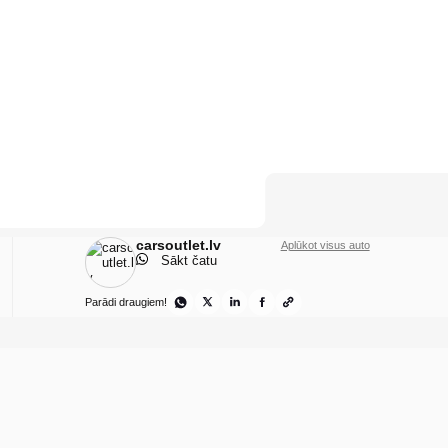
carsoutlet.lv
Aplūkot visus auto
Sākt čatu
Parādi draugiem!