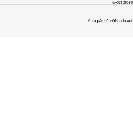
+371 29698
Auto pārdošanā
Nauda aut