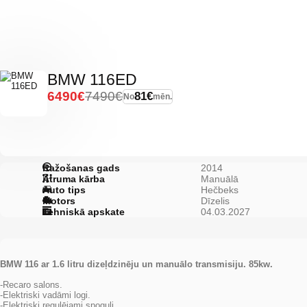
BMW 116ED
6490€
7490€
81€
No
mēn.
Ražošanas gads
2014
Ātruma kārba
Manuālā
Auto tips
Hečbeks
Motors
Dīzelis
Tehniskā apskate
04.03.2027
BMW 116 ar 1.6 litru dizeļdzinēju un manuālo transmisiju. 85kw.
-Recaro salons.
-Elektriski vadāmi logi.
-Elektriski regulējami spoguļi.