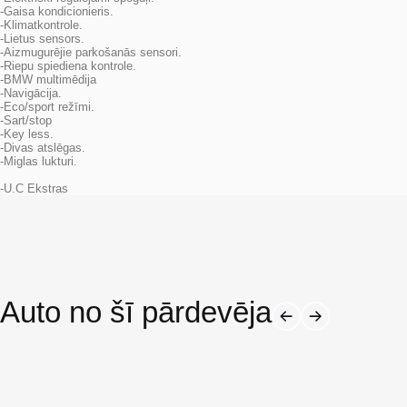
-Gaisa kondicionieris.
-Klimatkontrole.
-Lietus sensors.
-Aizmugurējie parkošanās sensori.
-Riepu spiediena kontrole.
-BMW multimēdija
-Navigācija.
-Eco/sport režīmi.
-Sart/stop
-Key less.
-Divas atslēgas.
-Miglas lukturi.
-U.C Ekstras
Auto no šī pārdevēja