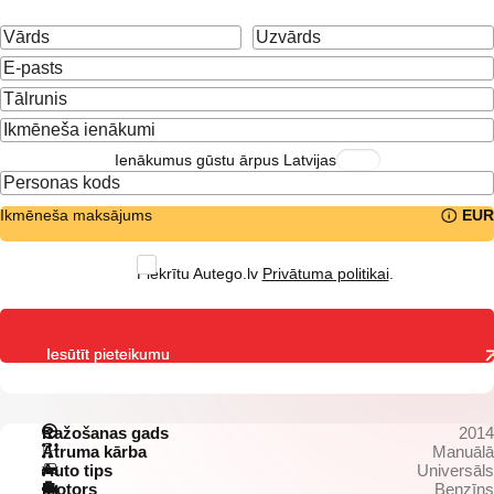
Ienākumus gūstu ārpus Latvijas
Ikmēneša maksājums
EUR
Piekrītu Autego.lv
Privātuma politikai
.
Iesūtīt pieteikumu
Ražošanas gads
2014
Ātruma kārba
Manuālā
Auto tips
Universāls
Motors
Benzīns