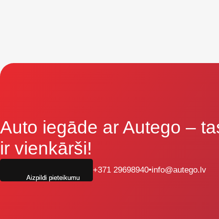
Auto iegāde ar Autego
– ta
ir vienkārši!
+371 29698940
•
info@autego.lv
Aizpildi pieteikumu