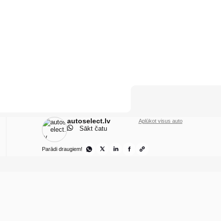
autoselect.lv
Aplūkot visus auto
Sākt čatu
Parādi draugiem!