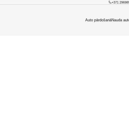
+371 29698
Auto pārdošanā
Nauda aut