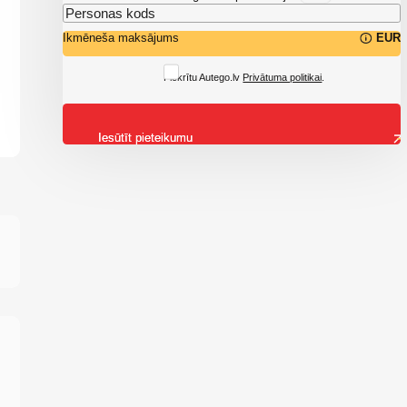
Ikmēneša maksājums
EUR
Piekrītu Autego.lv
Privātuma politikai
.
Iesūtīt pieteikumu