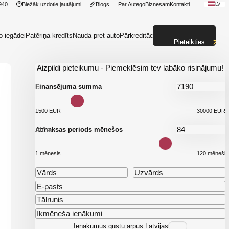
940
Biežāk uzdotie jautājumi
Blogs
Par Autego
Biznesam
Kontakti
LV
o iegādei
Patēriņa kredīts
Nauda pret auto
Pārkreditācija
Pieteikties
Aizpildi pieteikumu - Piemeklēsim tev labāko risinājumu!
€
Finansējuma summa
1500 EUR
30000 EUR
mēn.
Atmaksas periods mēnešos
1 mēnesis
120 mēneši
Ienākumus gūstu ārpus Latvijas