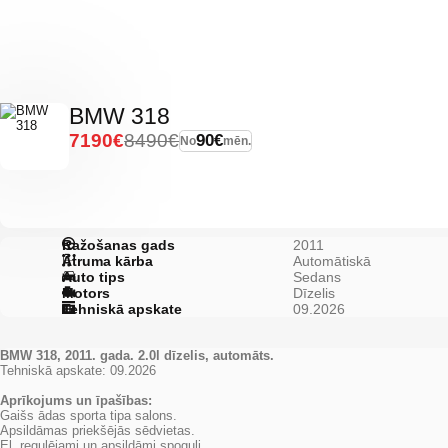
BMW 318
7190€
8490€
90€
No
mēn.
Ražošanas gads
2011
Ātruma kārba
Automātiskā
Auto tips
Sedans
Motors
Dīzelis
Tehniskā apskate
09.2026
BMW 318, 2011. gada. 2.0l dīzelis, automāts.
Tehniskā apskate: 09.2026
Aprīkojums un īpašības:
Gaišs ādas sporta tipa salons.
Apsildāmas priekšējās sēdvietas.
El. regulējami un apsildāmi spoguļi.