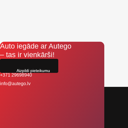
Auto iegāde ar Autego
– tas ir vienkārši!
Aizpildi pieteikumu
+371 29698940
info@autego.lv