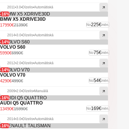
Miglas lukturi.
Vieglmetāla diski.
2011
•
3.0
•
Dīzelis
•
Automātiskā
Noņemams sakabes āķis.
-16%
U.C. ekstras.
BMW X5 XDRIVE30D
225€
17990€
21390€
No
mēn.
2014
•
3.0
•
Dīzelis
•
Automātiskā
-14%
VOLVO S60
75€
5990€
6990€
No
mēn.
2012
•
2.0
•
Dīzelis
•
Automātiskā
-14%
VOLVO V70
54€
4290€
4990€
No
mēn.
2009
•
2.0
•
Dīzelis
•
Manuālā
-16%
AUDI Q5 QUATTRO
169€
13490€
15990€
No
mēn.
2014
•
3.0
•
Dīzelis
•
Automātiskā
-16%