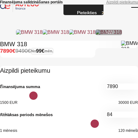
Skip to main content
Finansējuma salīdzināšanas portāls
Aizpildi pieteikumu
Pieteikties
T
+22
BMW 318
7890€
9490€
99€
No
mēn.
Aizpildi pieteikumu
€
Finansējuma summa
1500 EUR
30000 EUR
mēn.
Atmaksas periods mēnešos
1 mēnesis
120 mēneši