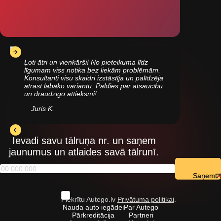
Ļoti ātri un vienkārši! No pieteikuma līdz
līgumam viss notika bez liekām problēmām.
Konsultanti visu skaidri izstāstīja un palīdzēja
atrast labāko variantu. Paldies par atsaucību
un draudzīgo attieksmi!
Juris K.
Ievadi savu tālruņa nr. un saņem
jaunumus un atlaides savā tālrunī.
Saņemt
Piekrītu Autego.lv
Privātuma politikai
.
Nauda auto iegādei
Par Autego
Pārkreditācija
Partneri