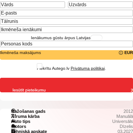
Ienākumus gūstu ārpus Latvijas
Ikmēneša maksājums
EUR
Piekrītu Autego.lv
Privātuma politikai
.
Iesūtīt pieteikumu
Ražošanas gads
2012
Ātruma kārba
Manuālā
Auto tips
Universāls
Motors
Dīzelis
Tehniskā apskate
03.2027