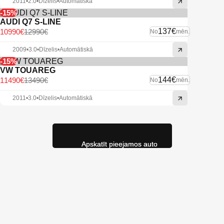
2011
•
2.0
•
Dīzelis
•
Automātiskā
-15%
AUDI Q7 S-LINE
137€
10990€
12990€
No
mēn.
2009
•
3.0
•
Dīzelis
•
Automātiskā
-15%
VW TOUAREG
144€
11490€
13490€
No
mēn.
2011
•
3.0
•
Dīzelis
•
Automātiskā
Apskatīt pieejamos auto