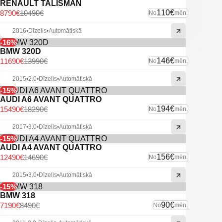
RENAULT TALISMAN
110€
8790€
10490€
No
mēn.
2016
•
Dīzelis
•
Automātiskā
-16%
BMW 320D
146€
11690€
13990€
No
mēn.
2015
•
2.0
•
Dīzelis
•
Automātiskā
-15%
AUDI A6 AVANT QUATTRO
194€
15490€
18290€
No
mēn.
2017
•
3.0
•
Dīzelis
•
Automātiskā
-15%
AUDI A4 AVANT QUATTRO
156€
12490€
14690€
No
mēn.
2015
•
3.0
•
Dīzelis
•
Automātiskā
-15%
BMW 318
90€
7190€
8490€
No
mēn.