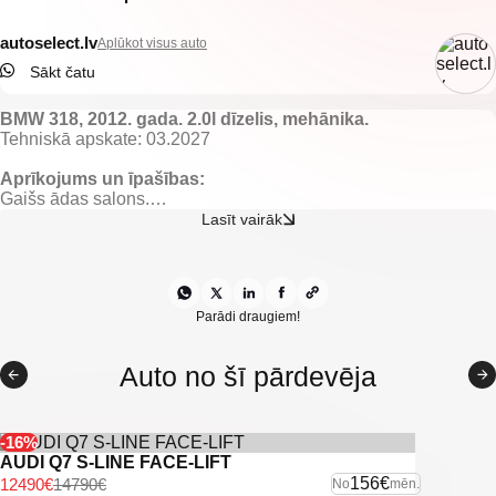
autoselect.lv
Aplūkot visus auto
Sākt čatu
BMW 318, 2012. gada. 2.0l dīzelis, mehānika.
Tehniskā apskate: 03.2027
Aprīkojums un īpašības:
Gaišs ādas salons.
Apsildāmas priekšējās sēdvietas.
Lasīt vairāk
El. regulējami, apsildāmi un nolokami spoguļi.
El. vadāmi logi.
El. atverams/aizverams bagāžnieks.
Gaisa kondicionieris.
Borta dators.
Parādi draugiem!
Kruīza kontrole.
Keyless go.
Auto no šī pārdevēja
Start/stop sistēma.
Lietus sensors.
Multistūre.
BMW multimedia/navigācija.
-16%
Priekšējie un aizmugurējie parkošanās sensori.
AUDI Q7 S-LINE FACE-LIFT
Automātiskās tuvās gaismas.
156€
12490€
14790€
No
mēn.