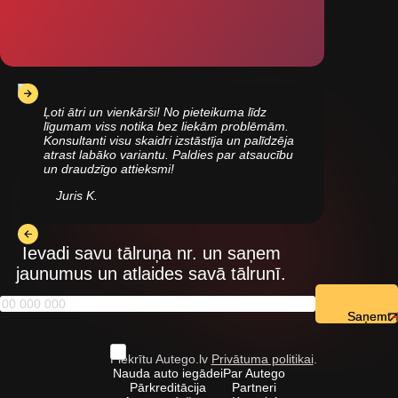
Ļoti ātri un vienkārši! No pieteikuma līdz
līgumam viss notika bez liekām problēmām.
Konsultanti visu skaidri izstāstīja un palīdzēja
atrast labāko variantu. Paldies par atsaucību
un draudzīgo attieksmi!
Juris K.
Ievadi savu tālruņa nr. un saņem
jaunumus un atlaides savā tālrunī.
Saņemt
Piekrītu Autego.lv
Privātuma politikai
.
Nauda auto iegādei
Par Autego
Pārkreditācija
Partneri