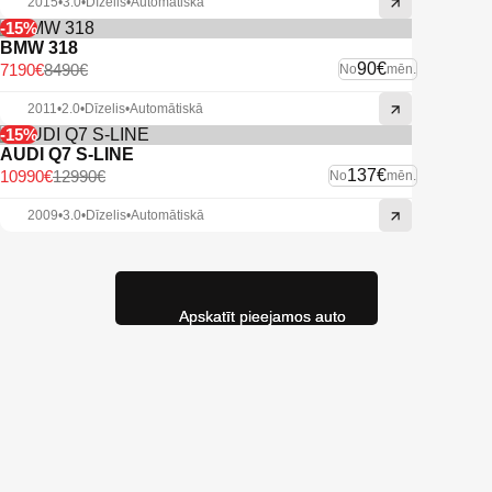
2015
•
3.0
•
Dīzelis
•
Automātiskā
-15%
BMW 318
90€
7190€
8490€
No
mēn.
2011
•
2.0
•
Dīzelis
•
Automātiskā
-15%
AUDI Q7 S-LINE
137€
10990€
12990€
No
mēn.
2009
•
3.0
•
Dīzelis
•
Automātiskā
Apskatīt pieejamos auto