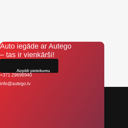
Auto iegāde ar Autego
– tas ir vienkārši!
Aizpildi pieteikumu
+371 29698940
info@autego.lv