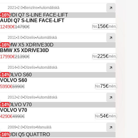
Vieglmetāla diski.
U.C. ekstras.
2021
•
2.0
•
Benzīns
•
Automātiskā
-16%
AUDI Q7 S-LINE FACE-LIFT
156€
12490€
14790€
No
mēn.
2011
•
3.0
•
Dīzelis
•
Automātiskā
-16%
BMW X5 XDRIVE30D
225€
17990€
21390€
No
mēn.
2014
•
3.0
•
Dīzelis
•
Automātiskā
-14%
VOLVO S60
75€
5990€
6990€
No
mēn.
2012
•
2.0
•
Dīzelis
•
Automātiskā
-14%
VOLVO V70
54€
4290€
4990€
No
mēn.
2009
•
2.0
•
Dīzelis
•
Manuālā
-16%