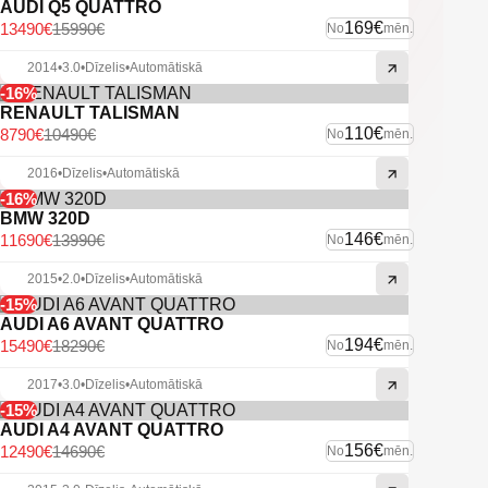
AUDI Q5 QUATTRO
169€
13490€
15990€
No
mēn.
2014
•
3.0
•
Dīzelis
•
Automātiskā
-16%
RENAULT TALISMAN
110€
8790€
10490€
No
mēn.
2016
•
Dīzelis
•
Automātiskā
-16%
BMW 320D
146€
11690€
13990€
No
mēn.
2015
•
2.0
•
Dīzelis
•
Automātiskā
-15%
AUDI A6 AVANT QUATTRO
194€
15490€
18290€
No
mēn.
2017
•
3.0
•
Dīzelis
•
Automātiskā
-15%
AUDI A4 AVANT QUATTRO
156€
12490€
14690€
No
mēn.