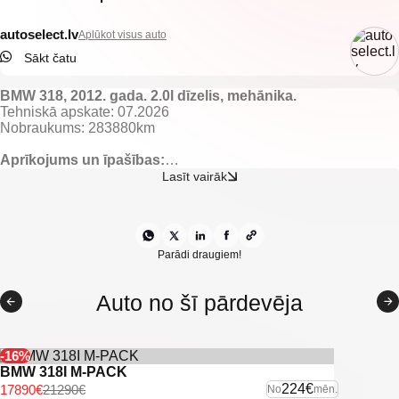
autoselect.lv
Aplūkot visus auto
Sākt čatu
BMW 318, 2012. gada. 2.0l dīzelis, mehānika.
Tehniskā apskate: 07.2026
Nobraukums: 283880km
Aprīkojums un īpašības:
Tumšs auduma salons.
Lasīt vairāk
El. regulējami un apsildāmi spoguļi.
El. vadāmi logi.
Gaisa kondicionieris ar 2 zonu klimata kontroli.
Lietus sensors.
Borta dators.
Parādi draugiem!
Kruīza kontrole.
Start/stop sistēma.
Auto no šī pārdevēja
Multistūre.
BMW multimedia/navigācija ar bluetooth savienojamību.
Aizmugurējie parkošanās sensori.
Automātiskās tuvās gaismas.
-16%
Xenon lukturi ar mazgātājiem.
BMW 318I M-PACK
Miglas lukturi.
224€
17890€
21290€
No
mēn.