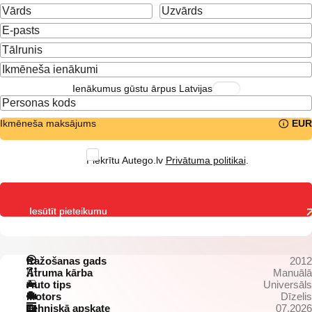
Ienākumus gūstu ārpus Latvijas
Ikmēneša maksājums
EUR
Piekrītu Autego.lv
Privātuma politikai
.
Iesūtīt pieteikumu
Ražošanas gads
2012
Ātruma kārba
Manuālā
Auto tips
Universāls
Motors
Dīzelis
Tehniskā apskate
07.2026