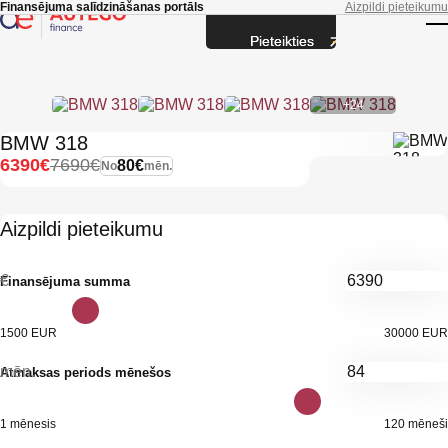
Skip to main content
Finansējuma salīdzināšanas portāls
Aizpildi pieteikumu
Pieteikties
T
+24
BMW 318
6390€
7690€
80€
No
mēn.
Aizpildi pieteikumu
€
Finansējuma summa
1500 EUR
30000 EUR
mēn.
Atmaksas periods mēnešos
1 mēnesis
120 mēneši