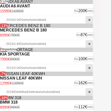
-6%
S Line
AUDI A6 AVANT
200€
15990€
16990€
No
mēn.
2016
•
3.0
•
Dīzelis
•
Automātiskā
-13%
MERCEDES BENZ B 180
87€
6990€
7990€
No
mēn.
2013
•
1.8
•
Dīzelis
•
Automātiskā
-11%
Pilnpiedziņa
KIA SPORTAGE
100€
7990€
8990€
No
mēn.
2012
•
2.0
•
Dīzelis
•
Automātiskā
-7%
NISSAN LEAF 40KWH
162€
12990€
13990€
No
mēn.
2018
•
Elektrība
•
Elektriskais
•
Automātiskā
-10%
BMW 318
112€
8990€
9990€
No
mēn.