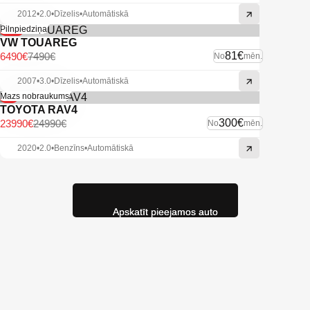
2012
•
2.0
•
Dīzelis
•
Automātiskā
-13%
Pilnpiedziņa
VW TOUAREG
81€
6490€
7490€
No
mēn.
2007
•
3.0
•
Dīzelis
•
Automātiskā
-4%
Mazs nobraukums
TOYOTA RAV4
300€
23990€
24990€
No
mēn.
2020
•
2.0
•
Benzīns
•
Automātiskā
Apskatīt pieejamos auto