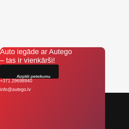
Auto iegāde ar Autego
– tas ir vienkārši!
Aizpildi pieteikumu
+371 29698940
info@autego.lv