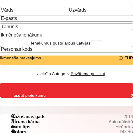
Ienākumus gūstu ārpus Latvijas
Ikmēneša maksājums
EUR
Piekrītu Autego.lv
Privātuma politikai
.
Iesūtīt pieteikumu
Ražošanas gads
2014
Ātruma kārba
Automātiskā
Auto tips
Hečbeks
Motors
Dīzelis