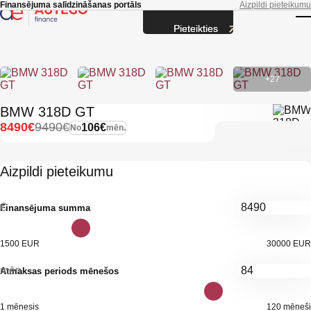
Skip to main content
Finansējuma salīdzināšanas portāls
Aizpildi pieteikumu
Pieteikties
T
+27
BMW 318D GT
8490€
9490€
106€
No
mēn.
Aizpildi pieteikumu
€
Finansējuma summa
1500 EUR
30000 EUR
mēn.
Atmaksas periods mēnešos
1 mēnesis
120 mēneši