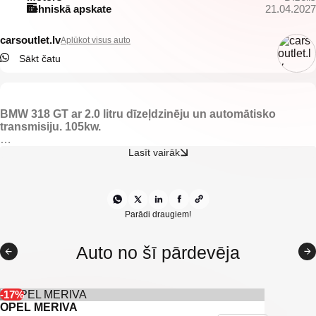
Tehniskā apskate
21.04.2027
carsoutlet.lv
Aplūkot visus auto
Sākt čatu
BMW 318 GT ar 2.0 litru dīzeļdzinēju un automātisko
transmisiju. 105kw.
-Apsildāmas priekšējas sēdvietas.
Lasīt vairāk
-ECO sport režīmi.
-Saules sargi uz aizmugurējiem logiem.
-Kruīza kontrole.
-BMW multimedijas sistēma ar navigāciju.
-Auto Hold funkcija.
Parādi draugiem!
-Gaisa kondicionieris.
-Klimatkontrole.
Auto no šī pārdevēja
-Tonēti aizmugurējie logi.
-Vieglmetāla diski ar labām riepām.
-Miglas lukturi.
-ISOFIX stiprinājumi bērnu sēdeklīšiem.
-17%
-Navigācija.
OPEL MERIVA