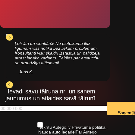
Ļoti ātri un vienkārši! No pieteikuma līdz
līgumam viss notika bez liekām problēmām.
Konsultanti visu skaidri izstāstīja un palīdzēja
atrast labāko variantu. Paldies par atsaucību
un draudzīgo attieksmi!
Juris K.
Ievadi savu tālruņa nr. un saņem
jaunumus un atlaides savā tālrunī.
Saņemt
Piekrītu Autego.lv
Privātuma politikai
.
Nauda auto iegādei
Par Autego