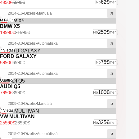
-2 atslēgas.
62€
4990€
5990€
No
mēn.
-Lūka.
-Bluetooth.
2014
•
1.6
•
Dīzelis
•
Manuālā
-9%
M PACK
– U.C. ekstras
BMW X5
250€
19990€
21990€
No
mēn.
2014
•
3.0
•
Dīzelis
•
Automātiskā
-14%
7 Vietas
FORD GALAXY
75€
5990€
6990€
No
mēn.
2014
•
2.0
•
Dīzelis
•
Automātiskā
-11%
Quattro
AUDI Q5
100€
7990€
8990€
No
mēn.
2009
•
2.0
•
Dīzelis
•
Manuālā
-4%
7 Vietas
VW MULTIVAN
325€
25990€
26990€
No
mēn.
2015
•
2.0
•
Dīzelis
•
Automātiskā