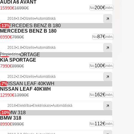
AUDI A6 AVANT
200€
15990€
16990€
No
mēn.
2016
•
3.0
•
Dīzelis
•
Automātiskā
-13%
MERCEDES BENZ B 180
87€
6990€
7990€
No
mēn.
2013
•
1.8
•
Dīzelis
•
Automātiskā
-11%
Pilnpiedziņa
KIA SPORTAGE
100€
7990€
8990€
No
mēn.
2012
•
2.0
•
Dīzelis
•
Automātiskā
-7%
NISSAN LEAF 40KWH
162€
12990€
13990€
No
mēn.
2018
•
Elektrība
•
Elektriskais
•
Automātiskā
-10%
BMW 318
112€
8990€
9990€
No
mēn.