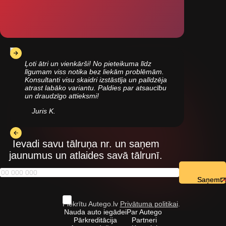
Ļoti ātri un vienkārši! No pieteikuma līdz
līgumam viss notika bez liekām problēmām.
Konsultanti visu skaidri izstāstīja un palīdzēja
atrast labāko variantu. Paldies par atsaucību
un draudzīgo attieksmi!
Juris K.
Ievadi savu tālruņa nr. un saņem
jaunumus un atlaides savā tālrunī.
Saņemt
Piekrītu Autego.lv
Privātuma politikai
.
Nauda auto iegādei
Par Autego
Pārkreditācija
Partneri