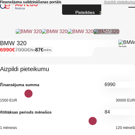
Skip to main content
Finansējuma salīdzināšanas portāls
Aizpildi pieteikumu
Pieteikties
T
+25
BMW 320
6990€
7990€
87€
No
mēn.
Aizpildi pieteikumu
€
Finansējuma summa
1500 EUR
30000 EUR
mēn.
Atmaksas periods mēnešos
1 mēnesis
120 mēneši