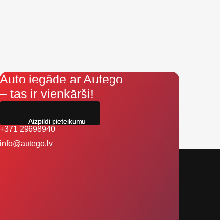
Auto iegāde ar Autego
– tas ir vienkārši!
Aizpildi pieteikumu
+371 29698940
info@autego.lv