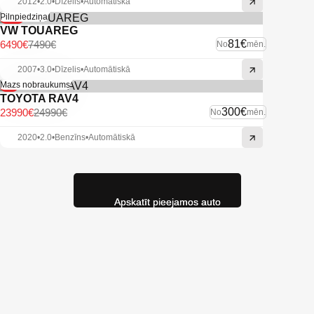
2012
•
2.0
•
Dīzelis
•
Automātiskā
-13%
Pilnpiedziņa
VW TOUAREG
81€
6490€
7490€
No
mēn.
2007
•
3.0
•
Dīzelis
•
Automātiskā
-4%
Mazs nobraukums
TOYOTA RAV4
300€
23990€
24990€
No
mēn.
2020
•
2.0
•
Benzīns
•
Automātiskā
Apskatīt pieejamos auto