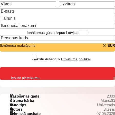
Ienākumus gūstu ārpus Latvijas
Ikmēneša maksājums
EUR
Piekrītu Autego.lv
Privātuma politikai
.
Iesūtīt pieteikumu
Ražošanas gads
2009
Ātruma kārba
Manuālā
Auto tips
Universāls
Motors
Dīzelis
Tehniskā apskate
07.05.2026