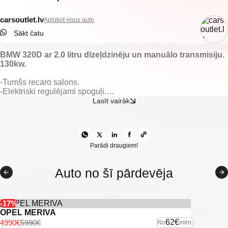
carsoutlet.lv
Aplūkot visus auto
Sākt čatu
BMW 320D ar 2.0 litru dīzeļdzinēju un manuālo transmisiju.
130kw.
-Tumšs recaro salons.
-Elektriski regulējami spoguļi.
-Parkošanas sensori.
Lasīt vairāk
-Gaisa kondicionieris.
-Klimata kontrole.
-Automātiskās gaismas.
-BMW multimēdija.
-Xenon lukturi.
Parādi draugiem!
-Lietus sensors.
-Vieglmetāla diski.
Auto no šī pārdevēja
-Start/stop sistēma.
-Tonēti aizugurējie logi.
-U.C. ekstras.
-17%
OPEL MERIVA
62€
4990€
5990€
No
mēn.