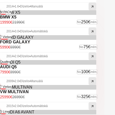
2014
•
1.6
•
Dīzelis
•
Manuālā
-9%
M PACK
BMW X5
250€
19990€
21990€
No
mēn.
2014
•
3.0
•
Dīzelis
•
Automātiskā
-14%
7 Vietas
FORD GALAXY
75€
5990€
6990€
No
mēn.
2014
•
2.0
•
Dīzelis
•
Automātiskā
-11%
Quattro
AUDI Q5
100€
7990€
8990€
No
mēn.
2009
•
2.0
•
Dīzelis
•
Manuālā
-4%
7 Vietas
VW MULTIVAN
325€
25990€
26990€
No
mēn.
2015
•
2.0
•
Dīzelis
•
Automātiskā
-6%
S Line