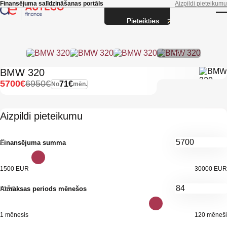
Skip to main content
Finansējuma salīdzināšanas portāls
Aizpildi pieteikumu
Pieteikties
T
+27
BMW 320
5700€
6950€
71€
No
mēn.
Aizpildi pieteikumu
€
Finansējuma summa
1500 EUR
30000 EUR
mēn.
Atmaksas periods mēnešos
1 mēnesis
120 mēneši