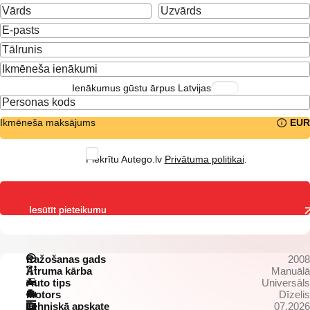
Ienākumus gūstu ārpus Latvijas
Ikmēneša maksājums
EUR
Piekrītu Autego.lv
Privātuma politikai
.
Iesūtīt pieteikumu
Ražošanas gads
2008
Ātruma kārba
Manuālā
Auto tips
Universāls
Motors
Dīzelis
Tehniskā apskate
07.2026