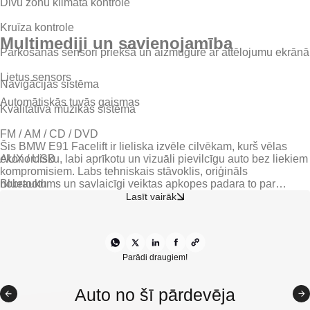
Divu zonu klimata kontrole
Kruīza kontrole
Multimediji un savienojamība
Parkošanās sensori priekšā un aizmugurē ar attēlojumu ekrānā
Lietus sensors
Navigācijas sistēma
Automātiskās tuvās gaismas
Kvalitatīva mūzikas sistēma
FM / AM / CD / DVD
Šis BMW E91 Facelift ir lieliska izvēle cilvēkam, kurš vēlas
AUX / USB
ekonomisku, labi aprīkotu un vizuāli pievilcīgu auto bez liekiem
kompromisiem. Labs tehniskais stāvoklis, oriģināls
Bluetooth
nobraukums un savlaicīgi veiktas apkopes padara to par
pārliecinošu variantu ikdienai un garākiem braucieniem.
Lasīt vairāk
Parādi draugiem!
Auto no šī pārdevēja