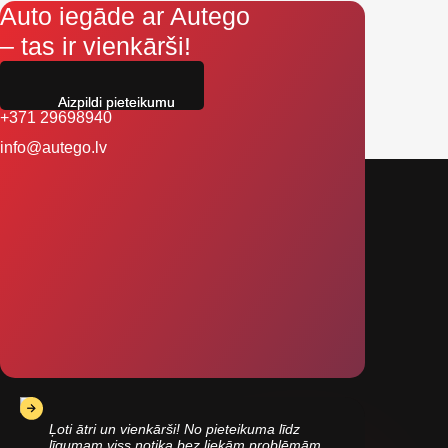
Auto iegāde ar Autego
– tas ir vienkārši!
Aizpildi pieteikumu
+371 29698940
info@autego.lv
Ļoti ātri un vienkārši! No pieteikuma līdz
līgumam viss notika bez liekām problēmām.