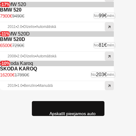
-17%
BMW 520
99€
7900€
9490€
No
mēn.
2011
•
2.0
•
Dīzelis
•
Automātiskā
-11%
BMW 520D
81€
6500€
7290€
No
mēn.
2008
•
2.0
•
Dīzelis
•
Automātiskā
-10%
ŠKODA KAROQ
203€
16200€
17990€
No
mēn.
2019
•
1.0
•
Benzīns
•
Manuālā
Apskatīt pieejamos auto