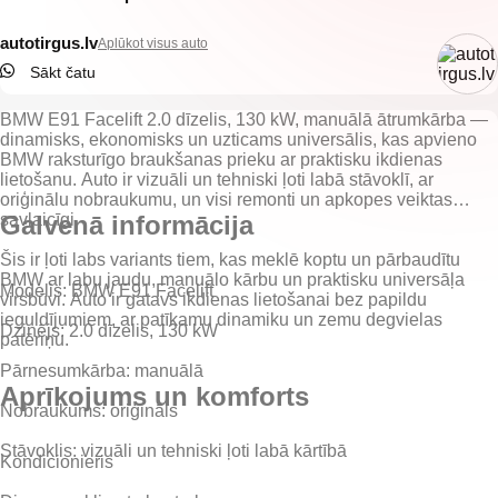
autotirgus.lv
Aplūkot visus auto
Sākt čatu
BMW E91 Facelift 2.0 dīzelis, 130 kW, manuālā ātrumkārba —
dinamisks, ekonomisks un uzticams universālis, kas apvieno
BMW raksturīgo braukšanas prieku ar praktisku ikdienas
lietošanu. Auto ir vizuāli un tehniski ļoti labā stāvoklī, ar
oriģinālu nobraukumu, un visi remonti un apkopes veiktas
savlaicīgi.
Galvenā informācija
Šis ir ļoti labs variants tiem, kas meklē koptu un pārbaudītu
BMW ar labu jaudu, manuālo kārbu un praktisku universāļa
Modelis:
BMW E91 Facelift
virsbūvi. Auto ir gatavs ikdienas lietošanai bez papildu
ieguldījumiem, ar patīkamu dinamiku un zemu degvielas
Dzinējs:
2.0 dīzelis, 130 kW
Pārnesumkārba:
manuālā
Aprīkojums un komforts
Nobraukums:
oriģināls
Stāvoklis:
vizuāli un tehniski ļoti labā kārtībā
Kondicionieris