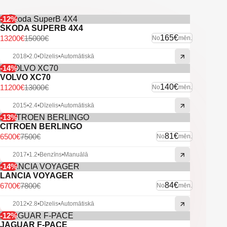
-12%
ŠKODA SUPERB 4X4
165€
13200€
15000€
No
mēn.
2018
•
2.0
•
Dīzelis
•
Automātiskā
-14%
VOLVO XC70
140€
11200€
13000€
No
mēn.
2015
•
2.4
•
Dīzelis
•
Automātiskā
-13%
CITROEN BERLINGO
81€
6500€
7500€
No
mēn.
2017
•
1.2
•
Benzīns
•
Manuālā
-14%
LANCIA VOYAGER
84€
6700€
7800€
No
mēn.
2012
•
2.8
•
Dīzelis
•
Automātiskā
-12%
JAGUAR F-PACE