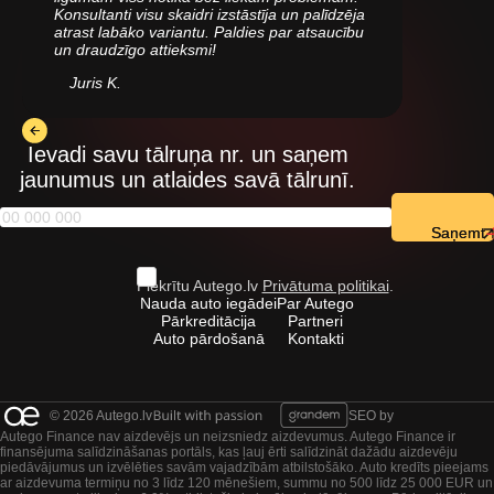
Konsultanti visu skaidri izstāstīja un palīdzēja
atrast labāko variantu. Paldies par atsaucību
un draudzīgo attieksmi!
Juris K.
Ievadi savu tālruņa nr. un saņem
jaunumus un atlaides savā tālrunī.
Saņemt
Piekrītu Autego.lv
Privātuma politikai
.
Nauda auto iegādei
Par Autego
Pārkreditācija
Partneri
Auto pārdošanā
Kontakti
© 2026 Autego.lv
SEO by
Autego Finance nav aizdevējs un neizsniedz aizdevumus. Autego Finance ir
finansējuma salīdzināšanas portāls, kas ļauj ērti salīdzināt dažādu aizdevēju
piedāvājumus un izvēlēties savām vajadzībām atbilstošāko. Auto kredīts pieejams
ar aizdevuma termiņu no 3 līdz 120 mēnešiem, summu no 500 līdz 25 000 EUR un