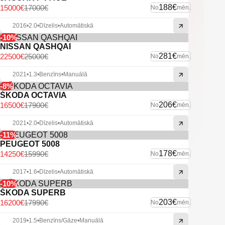
188€
15000€
17000€
No
mēn.
2016
•
2.0
•
Dīzelis
•
Automātiskā
-10%
NISSAN QASHQAI
281€
22500€
25000€
No
mēn.
2021
•
1.3
•
Benzīns
•
Manuālā
-8%
ŠKODA OCTAVIA
206€
16500€
17900€
No
mēn.
2021
•
2.0
•
Dīzelis
•
Automātiskā
-11%
PEUGEOT 5008
178€
14250€
15990€
No
mēn.
2017
•
1.6
•
Dīzelis
•
Automātiskā
-10%
ŠKODA SUPERB
203€
16200€
17990€
No
mēn.
2019
•
1.5
•
Benzīns/Gāze
•
Manuālā