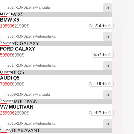
-Jauns akumulators
2014
•
1.6
•
Dīzelis
•
Manuālā
-U.C. ekstras.
-9%
M PACK
BMW X5
250€
19990€
21990€
No
mēn.
2014
•
3.0
•
Dīzelis
•
Automātiskā
-14%
7 Vietas
FORD GALAXY
75€
5990€
6990€
No
mēn.
2014
•
2.0
•
Dīzelis
•
Automātiskā
-11%
Quattro
AUDI Q5
100€
7990€
8990€
No
mēn.
2009
•
2.0
•
Dīzelis
•
Manuālā
-4%
7 Vietas
VW MULTIVAN
325€
25990€
26990€
No
mēn.
2015
•
2.0
•
Dīzelis
•
Automātiskā
-6%
S Line