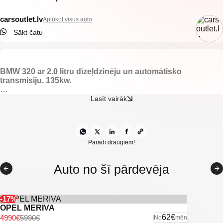
carsoutlet.lv
Aplūkot visus auto
Sākt čatu
BMW 320 ar 2.0 litru dīzeļdzinēju un automātisko
transmisiju. 135kw.
-Lietus sensori.
Lasīt vairāk
-Elektriski nolaižami logi.
-Elektriski regulējami spoguļi.
-Gaisa kondicionieris.
-Klimata kontrole.
-Automātiskās gaismas.
Parādi draugiem!
-Xenon lukturi.
-Lietus sensors.
Auto no šī pārdevēja
-Vieglmetāla diski.
-Start/stop sistēma.
-BMW multimēdija.
-Parking sensori aizmugurē.
-17%
-Parking sensori priekšā.
OPEL MERIVA
-Divas atslēgas.
62€
4990€
5990€
No
mēn.