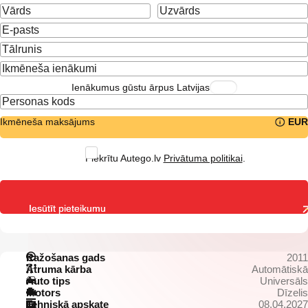
Ienākumus gūstu ārpus Latvijas
Ikmēneša maksājums
EUR
Piekrītu Autego.lv
Privātuma politikai
.
Iesūtīt pieteikumu
Ražošanas gads
2011
Ātruma kārba
Automātiskā
Auto tips
Universāls
Motors
Dīzelis
Tehniskā apskate
08.04.2027