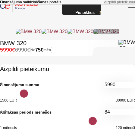
Skip to main content
Finansējuma salīdzināšanas portāls
Aizpildi pieteikumu
Pieteikties
T
+21
BMW 320
5990€
6990€
75€
No
mēn.
Aizpildi pieteikumu
€
Finansējuma summa
1500 EUR
30000 EUR
mēn.
Atmaksas periods mēnešos
1 mēnesis
120 mēneši