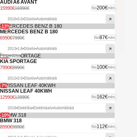
AUDI A6 AVANT
200€
15990€
16990€
No
mēn.
2016
•
3.0
•
Dīzelis
•
Automātiskā
-13%
MERCEDES BENZ B 180
87€
6990€
7990€
No
mēn.
2013
•
1.8
•
Dīzelis
•
Automātiskā
-11%
Pilnpiedziņa
KIA SPORTAGE
100€
7990€
8990€
No
mēn.
2012
•
2.0
•
Dīzelis
•
Automātiskā
-7%
NISSAN LEAF 40KWH
162€
12990€
13990€
No
mēn.
2018
•
Elektrība
•
Elektriskais
•
Automātiskā
-10%
BMW 318
112€
8990€
9990€
No
mēn.