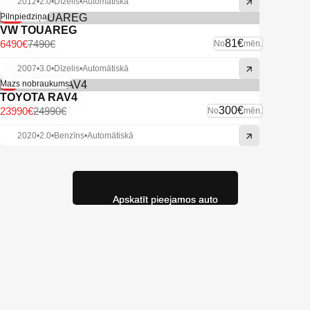
2012
•
2.0
•
Dīzelis
•
Automātiskā
-13%
Pilnpiedziņa
VW TOUAREG
81€
6490€
7490€
No
mēn.
2007
•
3.0
•
Dīzelis
•
Automātiskā
-4%
Mazs nobraukums
TOYOTA RAV4
300€
23990€
24990€
No
mēn.
2020
•
2.0
•
Benzīns
•
Automātiskā
Apskatīt pieejamos auto