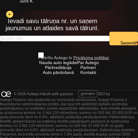
Juris K.
Ievadi savu tālruņa nr. un saņem
jaunumus un atlaides savā tālrunī.
Saņemt
Piekrītu Autego.lv
Privātuma politikai
.
Nauda auto iegādei
Par Autego
Pārkreditācija
Partneri
Auto pārdošanā
Kontakti
© 2026 Autego.lv
SEO by
Autego Finance nav aizdevējs un neizsniedz aizdevumus. Autego Finance ir
finansējuma salīdzināšanas portāls, kas ļauj ērti salīdzināt dažādu aizdevēju
piedāvājumus un izvēlēties savām vajadzībām atbilstošāko. Auto kredīts pieejams
ar aizdevuma termiņu no 3 līdz 120 mēnešiem, summu no 500 līdz 25 000 EUR un
gada procentu likmi no 6,9%, atbilstoši aizdevēja piedāvājumam. Pārkreditācijas,
kredītu apvienošanas un patēriņa kredīta pakalpojumi pieejami ar aizdevuma
termiņu no 3 līdz 120 mēnešiem, summu no 500 līdz 25 000 EUR un gada
procentu likmi no 6,9%, atbilstoši aizdevēja piedāvājumam. Kalkulācijas piemērs:
Pieņemot, ka kredīta procentu likme ir 7.9% gadā, kredīta kopējā summa 5000