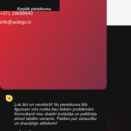
Aizpildi pieteikumu
+371 29698940
info@autego.lv
Ļoti ātri un vienkārši! No pieteikuma līdz
līgumam viss notika bez liekām problēmām.
Konsultanti visu skaidri izstāstīja un palīdzēja
atrast labāko variantu. Paldies par atsaucību
un draudzīgo attieksmi!