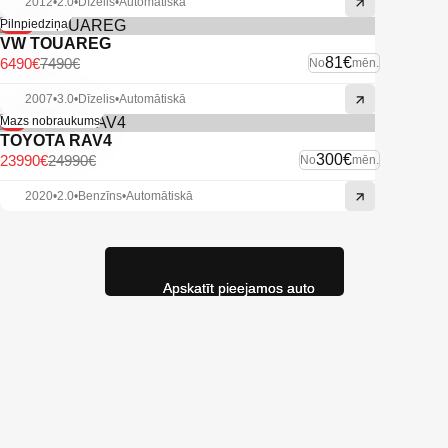
2012
•
2.0
•
Dīzelis
•
Automātiskā
-13%
Pilnpiedziņa
VW TOUAREG
81€
6490€
7490€
No
mēn.
2007
•
3.0
•
Dīzelis
•
Automātiskā
-4%
Mazs nobraukums
TOYOTA RAV4
300€
23990€
24990€
No
mēn.
2020
•
2.0
•
Benzīns
•
Automātiskā
Apskatīt pieejamos auto