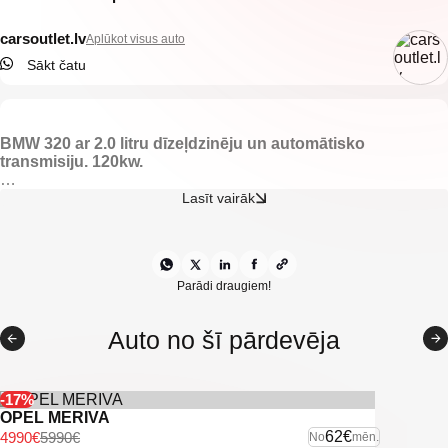
carsoutlet.lv
Aplūkot visus auto
Sākt čatu
BMW 320 ar 2.0 litru dīzeļdzinēju un automātisko
transmisiju. 120kw.
-Pusādas salons.
Lasīt vairāk
-M pack priekšējais bamperis.
-Elektriski nolaižami logi.
-Elektriski regulējami spoguļi.
-Gaisa kondicionieris.
-Klimata kontrole.
Parādi draugiem!
-Automātiskās gaismas.
-Koilas.
Auto no šī pārdevēja
-Xenon lukturi.
-Lietus sensors.
-Vieglmetāla diski.
-Start/stop sistēma.
-17%
OPEL MERIVA
-U.C. ekstras.
62€
4990€
5990€
No
mēn.