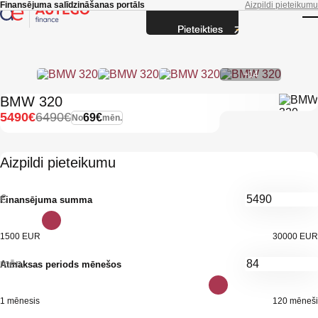
Skip to main content
Finansējuma salīdzināšanas portāls
Aizpildi pieteikumu
Pieteikties
T
+14
BMW 320
5490€
6490€
69€
No
mēn.
Aizpildi pieteikumu
€
Finansējuma summa
1500 EUR
30000 EUR
mēn.
Atmaksas periods mēnešos
1 mēnesis
120 mēneši