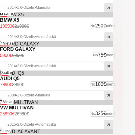
2014
•
1.6
•
Dīzelis
•
Manuālā
-9%
M PACK
BMW X5
250€
19990€
21990€
No
mēn.
2014
•
3.0
•
Dīzelis
•
Automātiskā
-14%
7 Vietas
FORD GALAXY
75€
5990€
6990€
No
mēn.
2014
•
2.0
•
Dīzelis
•
Automātiskā
-11%
Quattro
AUDI Q5
100€
7990€
8990€
No
mēn.
2009
•
2.0
•
Dīzelis
•
Manuālā
-4%
7 Vietas
VW MULTIVAN
325€
25990€
26990€
No
mēn.
2015
•
2.0
•
Dīzelis
•
Automātiskā
-6%
S Line