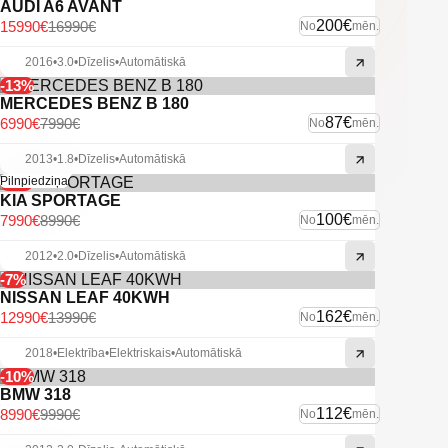
AUDI A6 AVANT
200€
15990€
16990€
No
mēn.
2016
•
3.0
•
Dīzelis
•
Automātiskā
-13%
MERCEDES BENZ B 180
87€
6990€
7990€
No
mēn.
2013
•
1.8
•
Dīzelis
•
Automātiskā
-11%
Pilnpiedziņa
KIA SPORTAGE
100€
7990€
8990€
No
mēn.
2012
•
2.0
•
Dīzelis
•
Automātiskā
-7%
NISSAN LEAF 40KWH
162€
12990€
13990€
No
mēn.
2018
•
Elektrība
•
Elektriskais
•
Automātiskā
-10%
BMW 318
112€
8990€
9990€
No
mēn.