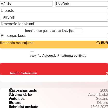
Ienākumus gūstu ārpus Latvijas
Ikmēneša maksājums
EUR
Piekrītu Autego.lv
Privātuma politikai
.
Iesūtīt pieteikumu
Ražošanas gads
2006
Ātruma kārba
Automātiskā
Auto tips
Sedans
Motors
Dīzelis
Tehniskā apskate
19.03.2027