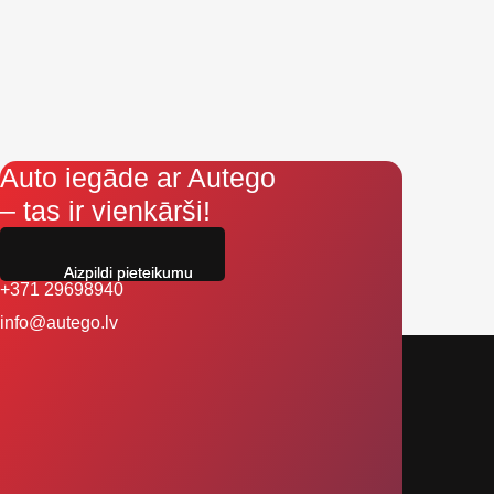
Auto iegāde ar Autego
– tas ir vienkārši!
Aizpildi pieteikumu
+371 29698940
info@autego.lv