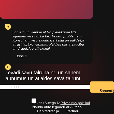
Ļoti ātri un vienkārši! No pieteikuma līdz
līgumam viss notika bez liekām problēmām.
Konsultanti visu skaidri izstāstīja un palīdzēja
atrast labāko variantu. Paldies par atsaucību
un draudzīgo attieksmi!
Juris K.
Ievadi savu tālruņa nr. un saņem
jaunumus un atlaides savā tālrunī.
Saņemt
Piekrītu Autego.lv
Privātuma politikai
.
Nauda auto iegādei
Par Autego
Pārkreditācija
Partneri