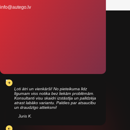
info@autego.lv
Ļoti ātri un vienkārši! No pieteikuma līdz
līgumam viss notika bez liekām problēmām.
Konsultanti visu skaidri izstāstīja un palīdzēja
atrast labāko variantu. Paldies par atsaucību
un draudzīgo attieksmi!
Juris K.