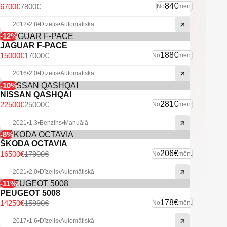
84€
6700€
7800€
No
mēn.
2012
•
2.8
•
Dīzelis
•
Automātiskā
-12%
JAGUAR F-PACE
188€
15000€
17000€
No
mēn.
2016
•
2.0
•
Dīzelis
•
Automātiskā
-10%
NISSAN QASHQAI
281€
22500€
25000€
No
mēn.
2021
•
1.3
•
Benzīns
•
Manuālā
-8%
ŠKODA OCTAVIA
206€
16500€
17900€
No
mēn.
2021
•
2.0
•
Dīzelis
•
Automātiskā
-11%
PEUGEOT 5008
178€
14250€
15990€
No
mēn.
2017
•
1.6
•
Dīzelis
•
Automātiskā