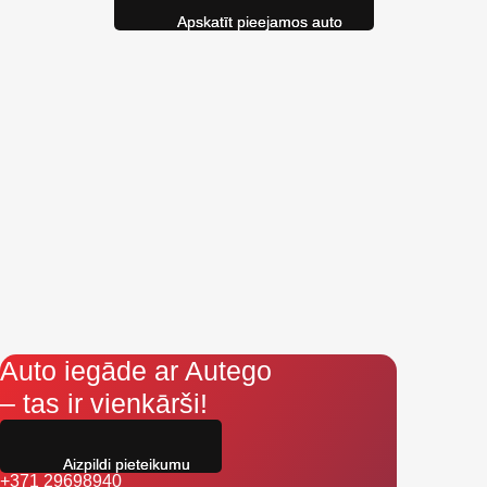
Apskatīt pieejamos auto
Auto iegāde ar Autego
– tas ir vienkārši!
Aizpildi pieteikumu
+371 29698940