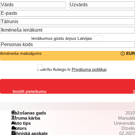
Ienākumus gūstu ārpus Latvijas
Ikmēneša maksājums
EUR
Piekrītu Autego.lv
Privātuma politikai
.
Iesūtīt pieteikumu
Ražošanas gads
2010
Ātruma kārba
Manuālā
Auto tips
Universāls
Motors
Dīzelis
Tehniskā apskate
02.2027