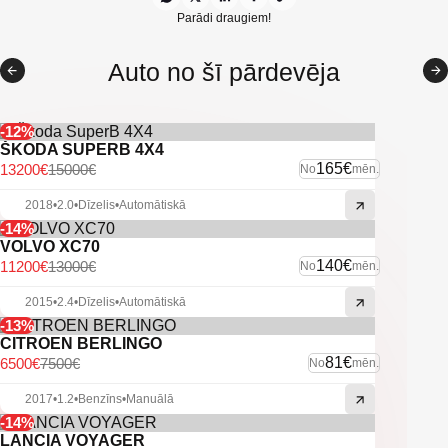
BMW multimediju sistēma ar navigāciju
Parādi draugiem!
Aizmugurējie parkošanās sensori
Auto no šī pārdevēja
Automātiskās tuvās/tālās gaismas
Xenon lukturi ar mazgātājiem, miglas lukturi
-12%
ŠKODA SUPERB 4X4
Vieglmetāla diski
165€
13200€
15000€
No
mēn.
Citas ekstras
2018
•
2.0
•
Dīzelis
•
Automātiskā
-14%
VOLVO XC70
140€
11200€
13000€
No
mēn.
2015
•
2.4
•
Dīzelis
•
Automātiskā
-13%
CITROEN BERLINGO
81€
6500€
7500€
No
mēn.
2017
•
1.2
•
Benzīns
•
Manuālā
-14%
LANCIA VOYAGER