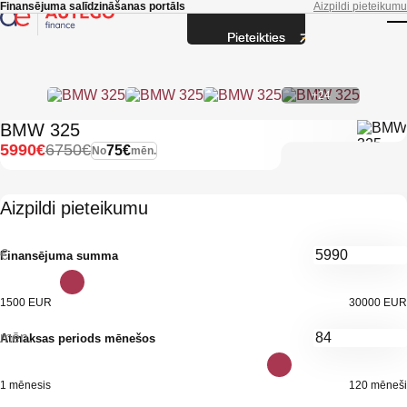
Skip to main content
Finansējuma salīdzināšanas portāls
Aizpildi pieteikumu
Pieteikties
T
+24
BMW 325
5990€
6750€
75€
No
mēn.
Aizpildi pieteikumu
€
Finansējuma summa
1500 EUR
30000 EUR
mēn.
Atmaksas periods mēnešos
1 mēnesis
120 mēneši