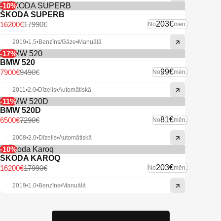
-10%
ŠKODA SUPERB
203€
16200€
17990€
No
mēn.
2019
•
1.5
•
Benzīns/Gāze
•
Manuālā
-17%
BMW 520
99€
7900€
9490€
No
mēn.
2011
•
2.0
•
Dīzelis
•
Automātiskā
-11%
BMW 520D
81€
6500€
7290€
No
mēn.
2008
•
2.0
•
Dīzelis
•
Automātiskā
-10%
ŠKODA KAROQ
203€
16200€
17990€
No
mēn.
2019
•
1.0
•
Benzīns
•
Manuālā