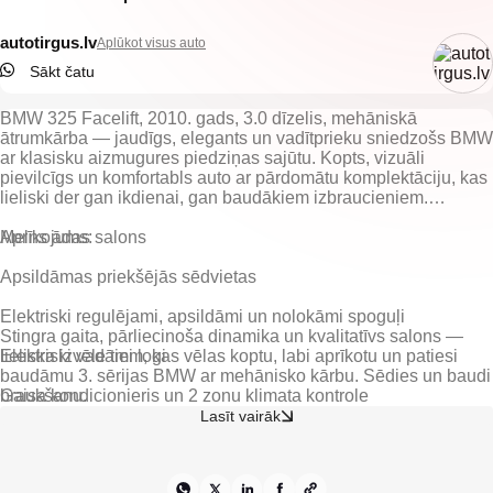
autotirgus.lv
Aplūkot visus auto
Sākt čatu
BMW 325 Facelift, 2010. gads, 3.0 dīzelis, mehāniskā
ātrumkārba — jaudīgs, elegants un vadītprieku sniedzošs BMW
ar klasisku aizmugures piedziņas sajūtu. Kopts, vizuāli
pievilcīgs un komfortabls auto ar pārdomātu komplektāciju, kas
lieliski der gan ikdienai, gan baudākiem izbraucieniem.
Melns ādas salons
Apsildāmas priekšējās sēdvietas
Elektriski regulējami, apsildāmi un nolokāmi spoguļi
Stingra gaita, pārliecinoša dinamika un kvalitatīvs salons —
Elektriski vadāmi logi
lieliska izvēle tiem, kas vēlas koptu, labi aprīkotu un patiesi
baudāmu 3. sērijas BMW ar mehānisko kārbu. Sēdies un baudi
Gaisa kondicionieris un 2 zonu klimata kontrole
braukšanu.
Lasīt vairāk
Lietus sensors, borta dators, kruīza kontrole
Daudzfunkcionāla stūre