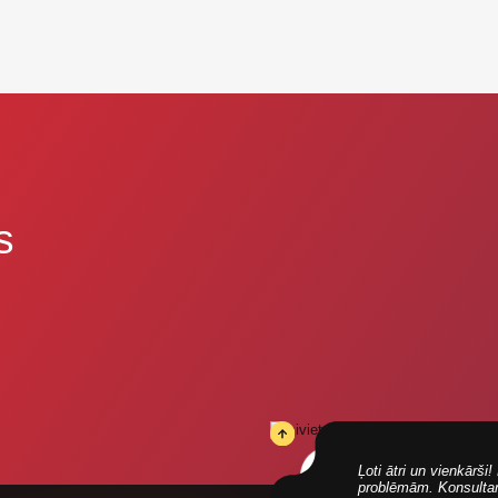
s
Ļoti ātri un vienkārš
problēmām. Konsultanti