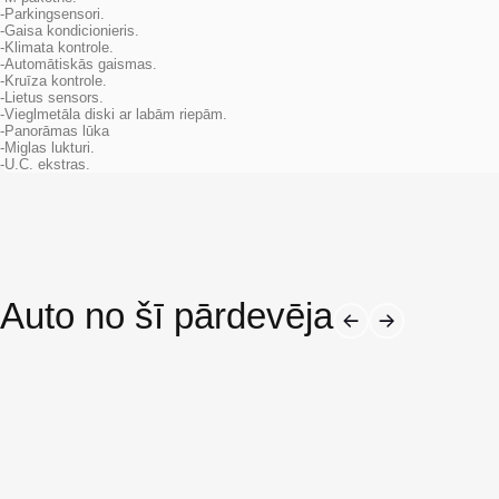
-Parkingsensori.
-Gaisa kondicionieris.
-Klimata kontrole.
-Automātiskās gaismas.
-Kruīza kontrole.
-Lietus sensors.
-Vieglmetāla diski ar labām riepām.
-Panorāmas lūka
-Miglas lukturi.
-U.C. ekstras.
Auto no šī pārdevēja