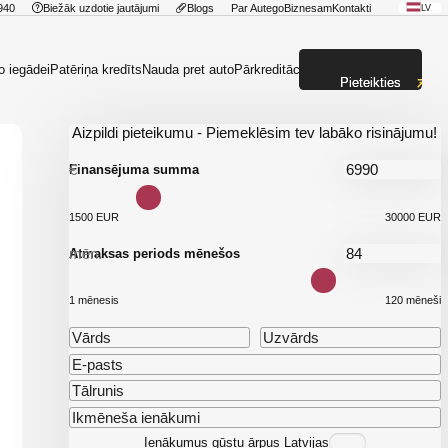
940
Biežāk uzdotie jautājumi
Blogs
Par Autego
Biznesam
Kontakti
LV
o iegādei
Patēriņa kredīts
Nauda pret auto
Pārkreditācija
Pieteikties
Aizpildi pieteikumu - Piemeklēsim tev labāko risinājumu!
€
Finansējuma summa
1500 EUR
30000 EUR
mēn.
Atmaksas periods mēnešos
1 mēnesis
120 mēneši
Ienākumus gūstu ārpus Latvijas