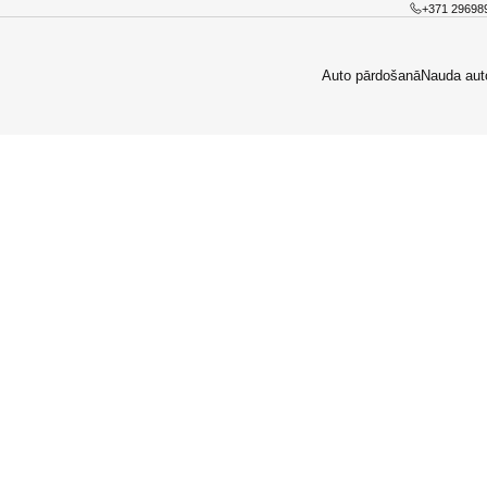
+371 29698
Auto pārdošanā
Nauda aut