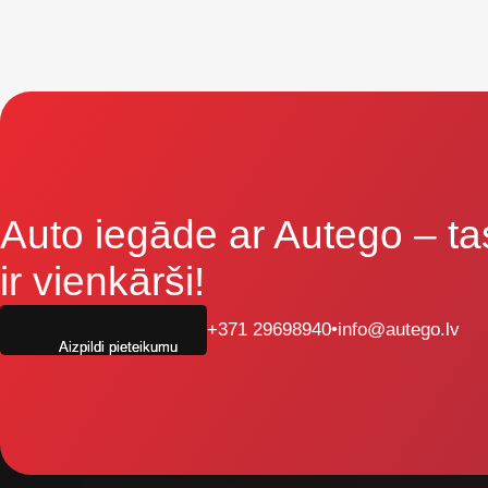
Auto iegāde ar Autego
– ta
ir vienkārši!
+371 29698940
•
info@autego.lv
Aizpildi pieteikumu