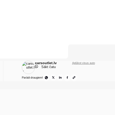
carsoutlet.lv
Aplūkot visus auto
Sākt čatu
Parādi draugiem!