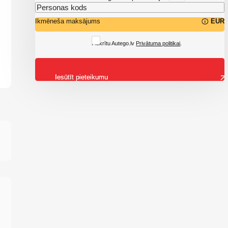
Ikmēneša maksājums
EUR
Piekrītu Autego.lv
Privātuma politikai
.
Iesūtīt pieteikumu