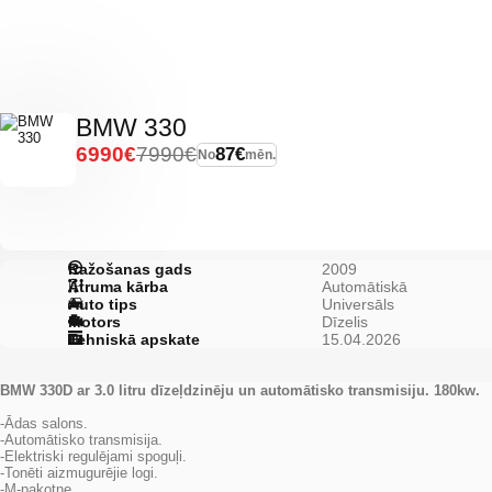
BMW 330
6990€
7990€
87€
No
mēn.
Ražošanas gads
2009
Ātruma kārba
Automātiskā
Auto tips
Universāls
Motors
Dīzelis
Tehniskā apskate
15.04.2026
BMW 330D ar 3.0 litru dīzeļdzinēju un automātisko transmisiju. 180kw.
-Ādas salons.
-Automātisko transmisija.
-Elektriski regulējami spoguļi.
-Tonēti aizmugurējie logi.
-M-pakotne.