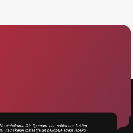
i! No pieteikuma līdz līgumam viss notika bez liekām
 visu skaidri izstāstīja un palīdzēja atrast labāko