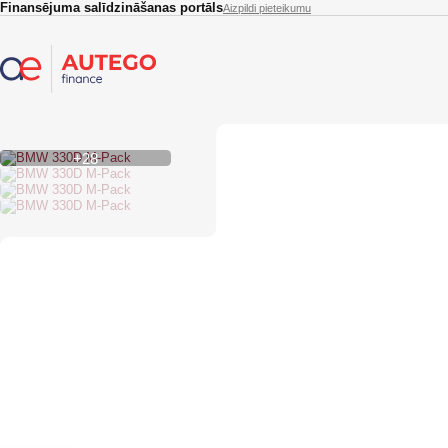
Skip to main content
Finansējuma salīdzināšanas portāls
Aizpildi pieteikumu
+28