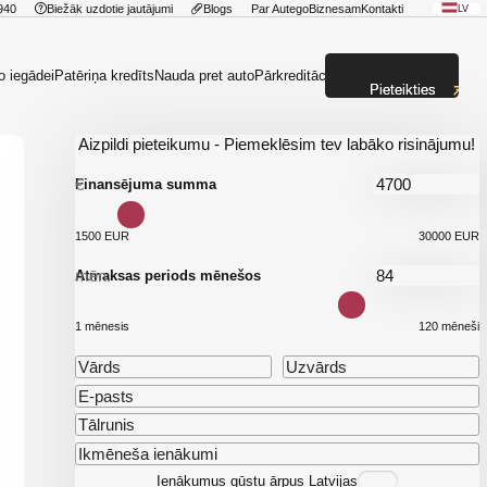
940
Biežāk uzdotie jautājumi
Blogs
Par Autego
Biznesam
Kontakti
LV
o iegādei
Patēriņa kredīts
Nauda pret auto
Pārkreditācija
Pieteikties
Aizpildi pieteikumu - Piemeklēsim tev labāko risinājumu!
€
Finansējuma summa
1500 EUR
30000 EUR
mēn.
Atmaksas periods mēnešos
1 mēnesis
120 mēneši
Ienākumus gūstu ārpus Latvijas