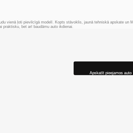
u vienā ļoti pievilcīgā modelī. Kopts stāvoklis, jaunā tehniskā apskate un 
ai praktisku, bet arī baudāmu auto ikdienai.
Apskatīt pieejamos auto