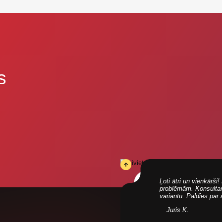
s
Ļoti ātri un vienkārš
problēmām. Konsultanti
variantu. Paldies par
Juris K.