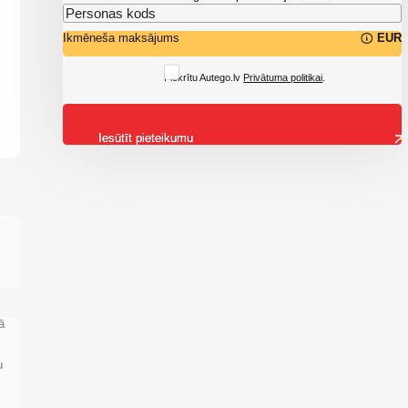
Ikmēneša maksājums
EUR
Piekrītu Autego.lv
Privātuma politikai
.
Iesūtīt pieteikumu
ā
u