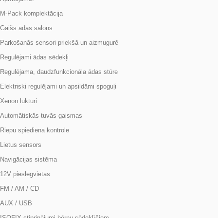
M-Pack komplektācija
Gaišs ādas salons
Parkošanās sensori priekšā un aizmugurē
Regulējami ādas sēdekļi
Regulējama, daudzfunkcionāla ādas stūre
Elektriski regulējami un apsildāmi spoguļi
Xenon lukturi
Automātiskās tuvās gaismas
Riepu spiediena kontrole
Lietus sensors
Navigācijas sistēma
12V pieslēgvietas
FM / AM / CD
AUX / USB
ISOFIX stiprinājumi bērnu sēdeklīšiem