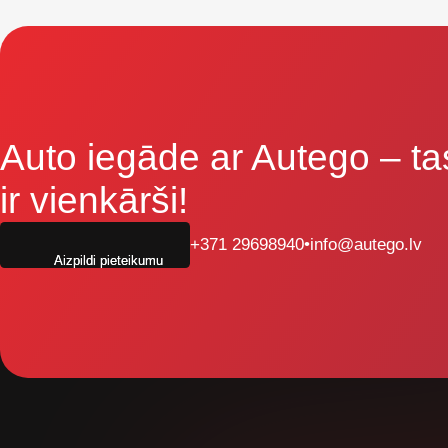
Auto iegāde ar Autego
– ta
ir vienkārši!
+371 29698940
•
info@autego.lv
Aizpildi pieteikumu