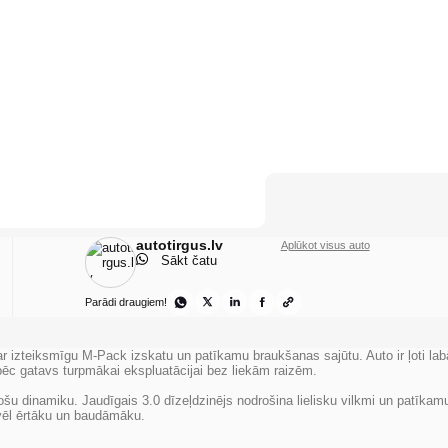
autotirgus.lv
Aplūkot visus auto
Sākt čatu
Parādi draugiem!
 izteiksmīgu M-Pack izskatu un patīkamu braukšanas sajūtu. Auto ir ļoti lab
āpēc gatavs turpmākai ekspluatācijai bez liekām raizēm.
inošu dinamiku. Jaudīgais 3.0 dīzeļdzinējs nodrošina lielisku vilkmi un patīkam
 vēl ērtāku un baudāmāku.