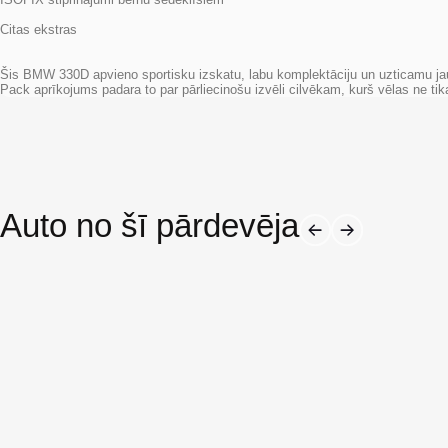
Citas ekstras
Šis BMW 330D apvieno sportisku izskatu, labu komplektāciju un uzticamu jaud
Pack aprīkojums padara to par pārliecinošu izvēli cilvēkam, kurš vēlas ne tik
Auto no šī pārdevēja