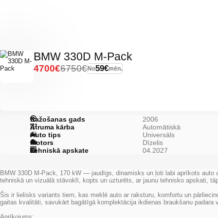
BMW 330D M-Pack
4700€
6750€
59€
No
mēn.
Ražošanas gads
2006
Ātruma kārba
Automātiskā
Auto tips
Universāls
Motors
Dīzelis
Tehniskā apskate
04.2027
BMW 330D M-Pack, 170 kW — jaudīgs, dinamisks un ļoti labi aprīkots auto ar
tehniskā un vizuālā stāvoklī, kopts un uzturēts, ar jaunu tehnisko apskati, t
Šis ir lielisks variants tiem, kas meklē auto ar raksturu, komfortu un pārliec
gaitas kvalitāti, savukārt bagātīgā komplektācija ikdienas braukšanu padara