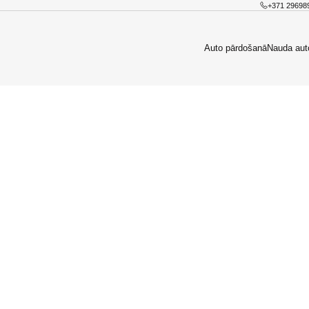
+371 29698
Auto pārdošanā
Nauda aut