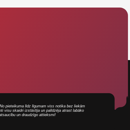
i! No pieteikuma līdz līgumam viss notika bez liekām
 visu skaidri izstāstīja un palīdzēja atrast labāko
 atsaucību un draudzīgo attieksmi!