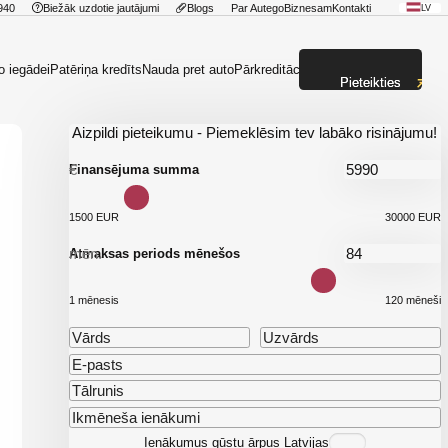
940
Biežāk uzdotie jautājumi
Blogs
Par Autego
Biznesam
Kontakti
LV
o iegādei
Patēriņa kredīts
Nauda pret auto
Pārkreditācija
Pieteikties
Aizpildi pieteikumu - Piemeklēsim tev labāko risinājumu!
€
Finansējuma summa
1500 EUR
30000 EUR
mēn.
Atmaksas periods mēnešos
1 mēnesis
120 mēneši
Ienākumus gūstu ārpus Latvijas