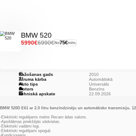
BMW 520
5990€
6990€
75€
No
mēn.
Ražošanas gads
2010
Ātruma kārba
Automātiskā
Auto tips
Universāls
Motors
Benzīns
Tehniskā apskate
22.09.2026
BMW 520D E61 ar 2.0 litru benzīndzinēju un automātisko transmisiju. 1
-Elektriski regulējams melns Recaro ādas salons.
-Apsildāmas priekšējās sēdvietas.
-Elektriski vadāmi logi.
-Elektriski regulējami spoguļi.
-Kondicionieris.