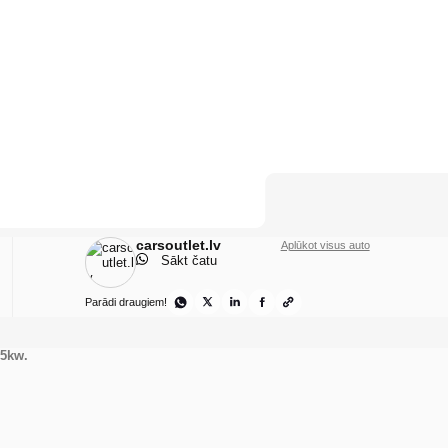
carsoutlet.lv
Aplūkot visus auto
Sākt čatu
Parādi draugiem!
25kw.