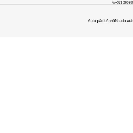
+371 29698
Auto pārdošanā
Nauda aut