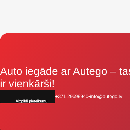
Auto iegāde ar Autego
– ta
ir vienkārši!
+371 29698940
•
info@autego.lv
Aizpildi pieteikumu