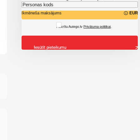
Ikmēneša maksājums
EUR
Piekrītu Autego.lv
Privātuma politikai
.
Iesūtīt pieteikumu