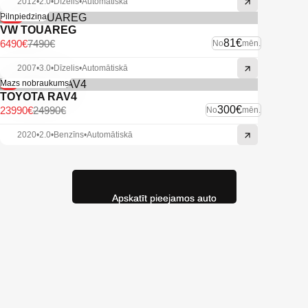
2012
•
2.0
•
Dīzelis
•
Automātiskā
-13%
Pilnpiedziņa
VW TOUAREG
81€
6490€
7490€
No
mēn.
2007
•
3.0
•
Dīzelis
•
Automātiskā
-4%
Mazs nobraukums
TOYOTA RAV4
300€
23990€
24990€
No
mēn.
2020
•
2.0
•
Benzīns
•
Automātiskā
Apskatīt pieejamos auto