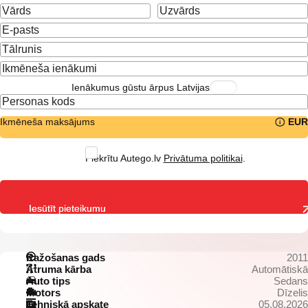
Ienākumus gūstu ārpus Latvijas
Ikmēneša maksājums
EUR
Piekrītu Autego.lv
Privātuma politikai
.
Iesūtīt pieteikumu
Ražošanas gads
2011
Ātruma kārba
Automātiskā
Auto tips
Sedans
Motors
Dīzelis
Tehniskā apskate
05.08.2026