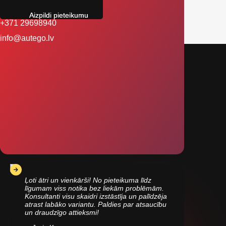
Aizpildi pieteikumu
+371 29698940
info@autego.lv
Ļoti ātri un vienkārši! No pieteikuma līdz
līgumam viss notika bez liekām problēmām.
Konsultanti visu skaidri izstāstīja un palīdzēja
atrast labāko variantu. Paldies par atsaucību
un draudzīgo attieksmi!