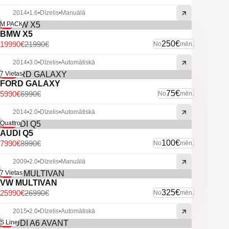
2014
•
1.6
•
Dīzelis
•
Manuālā
-9%
M PACK
BMW X5
250€
19990€
21990€
No
mēn.
2014
•
3.0
•
Dīzelis
•
Automātiskā
-14%
7 Vietas
FORD GALAXY
75€
5990€
6990€
No
mēn.
2014
•
2.0
•
Dīzelis
•
Automātiskā
-11%
Quattro
AUDI Q5
100€
7990€
8990€
No
mēn.
2009
•
2.0
•
Dīzelis
•
Manuālā
-4%
7 Vietas
VW MULTIVAN
325€
25990€
26990€
No
mēn.
2015
•
2.0
•
Dīzelis
•
Automātiskā
-6%
S Line