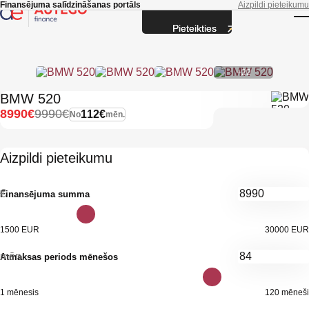
Skip to main content
Finansējuma salīdzināšanas portāls
Aizpildi pieteikumu
Pieteikties
T
+22
BMW 520
8990€
9990€
112€
No
mēn.
Aizpildi pieteikumu
€
Finansējuma summa
1500 EUR
30000 EUR
mēn.
Atmaksas periods mēnešos
1 mēnesis
120 mēneši