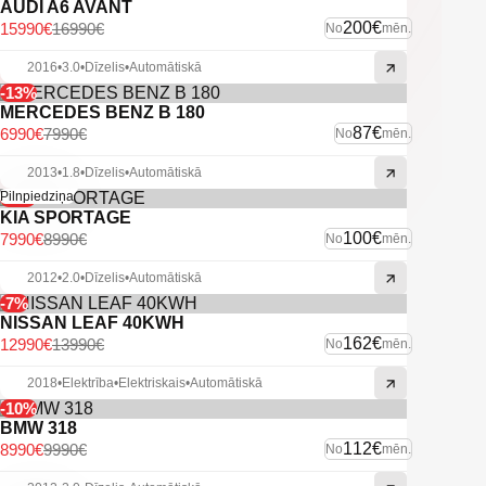
AUDI A6 AVANT
200€
15990€
16990€
No
mēn.
2016
•
3.0
•
Dīzelis
•
Automātiskā
-13%
MERCEDES BENZ B 180
87€
6990€
7990€
No
mēn.
2013
•
1.8
•
Dīzelis
•
Automātiskā
-11%
Pilnpiedziņa
KIA SPORTAGE
100€
7990€
8990€
No
mēn.
2012
•
2.0
•
Dīzelis
•
Automātiskā
-7%
NISSAN LEAF 40KWH
162€
12990€
13990€
No
mēn.
2018
•
Elektrība
•
Elektriskais
•
Automātiskā
-10%
BMW 318
112€
8990€
9990€
No
mēn.