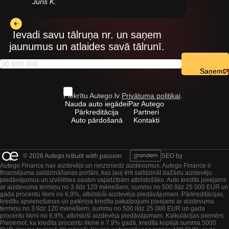
Juris K.
Ievadi savu tālruņa nr. un saņem
jaunumus un atlaides savā tālrunī.
Saņemt
Piekrītu Autego.lv
Privātuma politikai
.
Nauda auto iegādei
Par Autego
Pārkreditācija
Partneri
Auto pārdošanā
Kontakti
© 2026 Autego.lv
SEO by
Autego Finance nav aizdevējs un neizsniedz aizdevumus. Autego Finance ir
finansējuma salīdzināšanas portāls, kas ļauj ērti salīdzināt dažādu aizdevēju
piedāvājumus un izvēlēties savām vajadzībām atbilstošāko. Auto kredīts pieejams
ar aizdevuma termiņu no 3 līdz 120 mēnešiem, summu no 500 līdz 25 000 EUR un
gada procentu likmi no 6,9%, atbilstoši aizdevēja piedāvājumam. Pārkreditācijas,
kredītu apvienošanas un patēriņa kredīta pakalpojumi pieejami ar aizdevuma
termiņu no 3 līdz 120 mēnešiem, summu no 500 līdz 25 000 EUR un gada
procentu likmi no 6,9%, atbilstoši aizdevēja piedāvājumam. Kalkulācijas piemērs:
Pieņemot, ka kredīta procentu likme ir 7.9% gadā, kredīta kopējā summa 5000