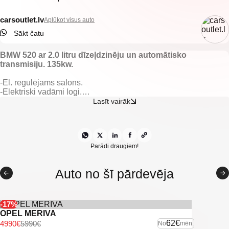
carsoutlet.lv
Aplūkot visus auto
Sākt čatu
BMW 520 ar 2.0 litru dīzeļdzinēju un automātisko
transmisiju. 135kw.
-El. regulējams salons.
-Elektriski vadāmi logi.
-Elektriski regulējami spoguļi.
Lasīt vairāk
-Kondicionieris.
-Klimata kontrole.
-Automātiskā transmisija.
-Keyless go.
-Kruīzkontrole.
Parādi draugiem!
-Navigācijas sistēma.
-Miglas lukturi.
Auto no šī pārdevēja
-Aizmugurējie parkošanās sensori.
-Vieglmetāla diski.
-Xenon lukturi.
-Vieglmetāla diski.
-17%
OPEL MERIVA
-U.C. ekstras.
62€
4990€
5990€
No
mēn.