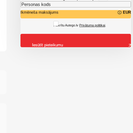
Ikmēneša maksājums
EUR
Piekrītu Autego.lv
Privātuma politikai
.
Iesūtīt pieteikumu