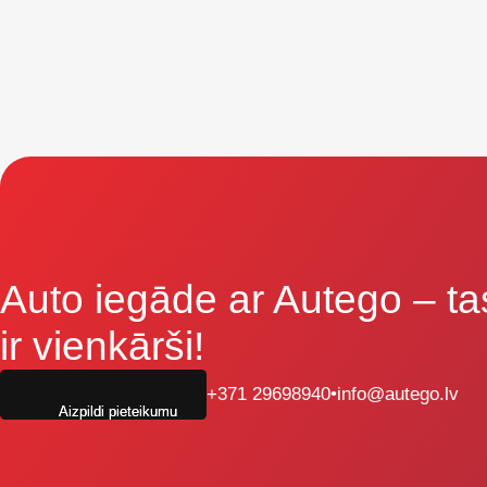
Auto iegāde ar Autego
– ta
ir vienkārši!
+371 29698940
•
info@autego.lv
Aizpildi pieteikumu