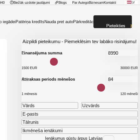
940
Biežāk uzdotie jautājumi
Blogs
Par Autego
Biznesam
Kontakti
LV
o iegādei
Patēriņa kredīts
Nauda pret auto
Pārkreditācija
Pieteikties
Aizpildi pieteikumu - Piemeklēsim tev labāko risinājumu!
€
Finansējuma summa
1500 EUR
30000 EUR
mēn.
Atmaksas periods mēnešos
1 mēnesis
120 mēneši
Ienākumus gūstu ārpus Latvijas