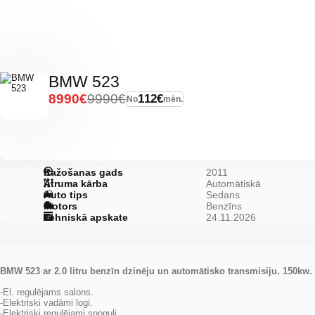
BMW 523
8990€
9990€
112€
No
mēn.
Ražošanas gads
2011
Ātruma kārba
Automātiskā
Auto tips
Sedans
Motors
Benzīns
Tehniskā apskate
24.11.2026
BMW 523 ar 2.0 litru benzīn dzinēju un automātisko transmisiju. 150kw.
-El. regulējams salons.
-Elektriski vadāmi logi.
-Elektriski regulējami spoguļi.