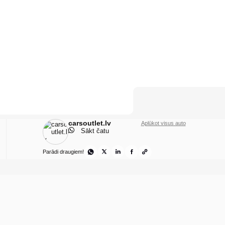
carsoutlet.lv
Aplūkot visus auto
Sākt čatu
Parādi draugiem!