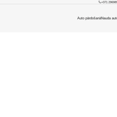
+371 29698
Auto pārdošanā
Nauda aut