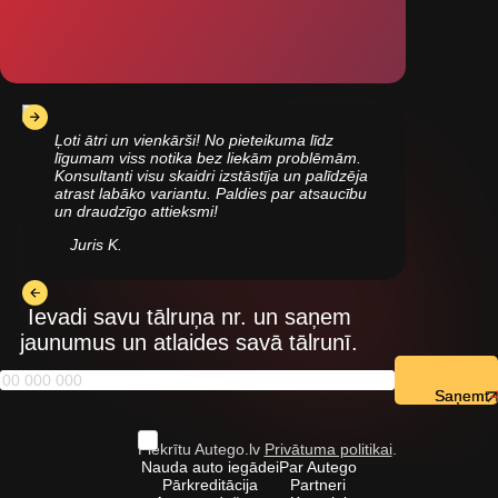
Ļoti ātri un vienkārši! No pieteikuma līdz
līgumam viss notika bez liekām problēmām.
Konsultanti visu skaidri izstāstīja un palīdzēja
atrast labāko variantu. Paldies par atsaucību
un draudzīgo attieksmi!
Juris K.
Ievadi savu tālruņa nr. un saņem
jaunumus un atlaides savā tālrunī.
Saņemt
Piekrītu Autego.lv
Privātuma politikai
.
Nauda auto iegādei
Par Autego
Pārkreditācija
Partneri