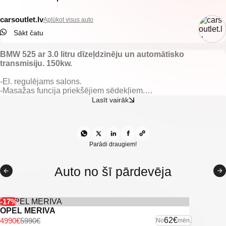
carsoutlet.lv
Aplūkot visus auto
Sākt čatu
BMW 525 ar 3.0 litru dīzeļdzinēju un automātisko
transmisiju. 150kw.
-El. regulējams salons.
-Masažas funcija priekšējiem sēdekļiem.
-Elektriski vadāmi logi.
Lasīt vairāk
-Elektriski regulējami spoguļi.
-Kondicionieris.
-Klimata kontrole.
-Automātiskā transmisija.
-Keyless go.
Parādi draugiem!
-Kruīzkontrole.
-Navigācijas sistēma.
Auto no šī pārdevēja
-Miglas lukturi.
-Aizmugurējie parkošanās sensori.
-Vieglmetāla diski.
-Xenon lukturi.
-17%
-Vieglmetāla diski.
OPEL MERIVA
62€
4990€
5990€
No
mēn.