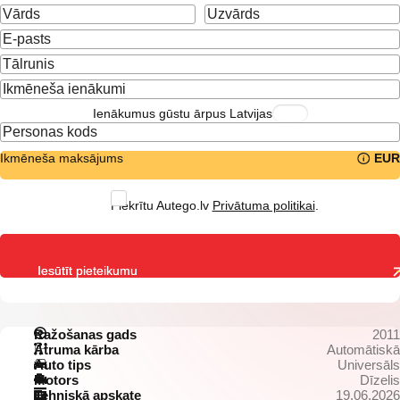
Ienākumus gūstu ārpus Latvijas
Ikmēneša maksājums
EUR
Piekrītu Autego.lv
Privātuma politikai
.
Iesūtīt pieteikumu
Ražošanas gads
2011
Ātruma kārba
Automātiskā
Auto tips
Universāls
Motors
Dīzelis
Tehniskā apskate
19.06.2026