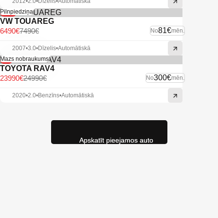
2012
•
2.0
•
Dīzelis
•
Automātiskā
-13%
Pilnpiedziņa
VW TOUAREG
81€
6490€
7490€
No
mēn.
2007
•
3.0
•
Dīzelis
•
Automātiskā
-4%
Mazs nobraukums
TOYOTA RAV4
300€
23990€
24990€
No
mēn.
2020
•
2.0
•
Benzīns
•
Automātiskā
Apskatīt pieejamos auto