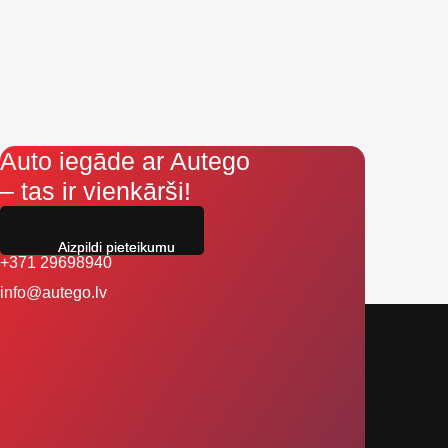
Auto iegāde ar Autego
– tas ir vienkārši!
Aizpildi pieteikumu
+371 29698940
info@autego.lv