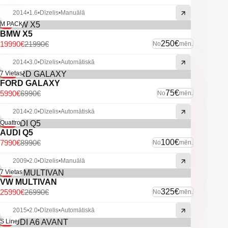
-U.C. ekstras.
2014
•
1.6
•
Dīzelis
•
Manuālā
-9%
M PACK
BMW X5
250€
19990€
21990€
No
mēn.
2014
•
3.0
•
Dīzelis
•
Automātiskā
-14%
7 Vietas
FORD GALAXY
75€
5990€
6990€
No
mēn.
2014
•
2.0
•
Dīzelis
•
Automātiskā
-11%
Quattro
AUDI Q5
100€
7990€
8990€
No
mēn.
2009
•
2.0
•
Dīzelis
•
Manuālā
-4%
7 Vietas
VW MULTIVAN
325€
25990€
26990€
No
mēn.
2015
•
2.0
•
Dīzelis
•
Automātiskā
-6%
S Line