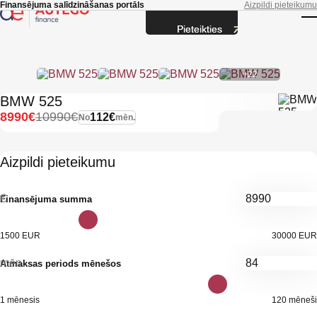
Skip to main content
Finansējuma salīdzināšanas portāls
Aizpildi pieteikumu
Pieteikties
T
+22
BMW 525
8990€
10990€
112€
No
mēn.
Aizpildi pieteikumu
€
Finansējuma summa
1500 EUR
30000 EUR
mēn.
Atmaksas periods mēnešos
1 mēnesis
120 mēneši