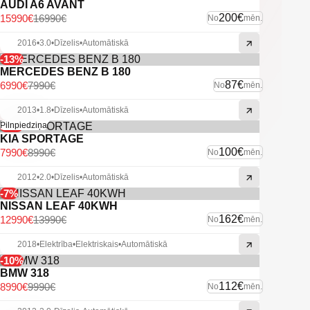
AUDI A6 AVANT
200€
15990€
16990€
No
mēn.
2016
•
3.0
•
Dīzelis
•
Automātiskā
-13%
MERCEDES BENZ B 180
87€
6990€
7990€
No
mēn.
2013
•
1.8
•
Dīzelis
•
Automātiskā
-11%
Pilnpiedziņa
KIA SPORTAGE
100€
7990€
8990€
No
mēn.
2012
•
2.0
•
Dīzelis
•
Automātiskā
-7%
NISSAN LEAF 40KWH
162€
12990€
13990€
No
mēn.
2018
•
Elektrība
•
Elektriskais
•
Automātiskā
-10%
BMW 318
112€
8990€
9990€
No
mēn.