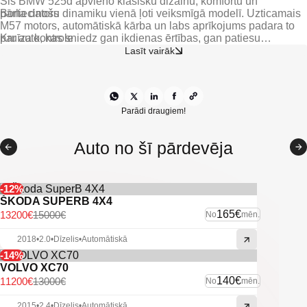
Šis BMW 525d apvieno klasisku dizainu, komfortu un
Borta dators
pārliecinošu dinamiku vienā ļoti veiksmīgā modelī. Uzticamais
M57 motors, automātiskā kārba un labs aprīkojums padara to
Kruīza kontrole
par auto, kas sniedz gan ikdienas ērtības, gan patiesu
gandarījumu pie stūres.
Lasīt vairāk
Vieglmetāla diski
Parkošanās sensori priekšā
Parkošanās sensori aizmugurē
Parādi draugiem!
Lietus sensors
Auto no šī pārdevēja
Citas ekstras
-12%
ŠKODA SUPERB 4X4
165€
13200€
15000€
No
mēn.
2018
•
2.0
•
Dīzelis
•
Automātiskā
-14%
VOLVO XC70
140€
11200€
13000€
No
mēn.
2015
•
2.4
•
Dīzelis
•
Automātiskā