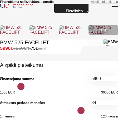
Skip to main content
Finansējuma salīdzināšanas portāls
Aizpildi pieteikumu
Pieteikties
T
+24
BMW 525 FACELIFT
5990€
7250€
75€
No
mēn.
Aizpildi pieteikumu
€
Finansējuma summa
1500 EUR
30000 EUR
mēn.
Atmaksas periods mēnešos
1 mēnesis
120 mēneši