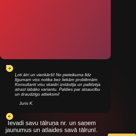
Ļoti ātri un vienkārši! No pieteikuma līdz
līgumam viss notika bez liekām problēmām.
Konsultanti visu skaidri izstāstīja un palīdzēja
atrast labāko variantu. Paldies par atsaucību
un draudzīgo attieksmi!
Juris K.
Ievadi savu tālruņa nr. un saņem
jaunumus un atlaides savā tālrunī.