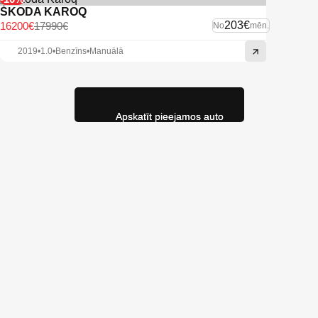
ŠKODA KAROQ
203€
16200€
17990€
No
mēn.
2019
•
1.0
•
Benzīns
•
Manuālā
Apskatīt pieejamos auto