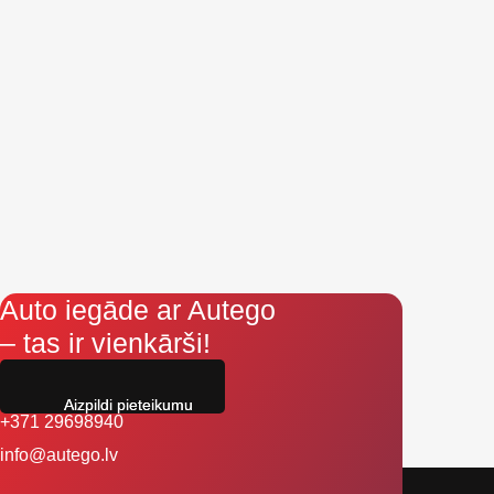
Auto iegāde ar Autego
– tas ir vienkārši!
Aizpildi pieteikumu
+371 29698940
info@autego.lv