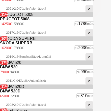
2021
•
2.0
•
Dīzelis
•
Automātiskā
-11%
PEUGEOT 5008
178€
14250€
15990€
No
mēn.
2017
•
1.6
•
Dīzelis
•
Automātiskā
-10%
ŠKODA SUPERB
203€
16200€
17990€
No
mēn.
2019
•
1.5
•
Benzīns/Gāze
•
Manuālā
-17%
BMW 520
99€
7900€
9490€
No
mēn.
2011
•
2.0
•
Dīzelis
•
Automātiskā
-11%
BMW 520D
81€
6500€
7290€
No
mēn.
2008
•
2.0
•
Dīzelis
•
Automātiskā
-10%