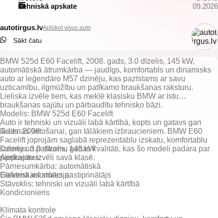
Tehniskā apskate
09.2026
autotirgus.lv
Aplūkot visus auto
Sākt čatu
BMW 525d E60 Facelift, 2008. gads, 3.0 dīzelis, 145 kW,
automātiskā ātrumkārba — jaudīgs, komfortabls un dinamisks
auto ar leģendāro M57 dzinēju, kas pazīstams ar savu
uzticamību, ilgmūžību un patīkamo braukšanas raksturu.
Lieliska izvēle tiem, kas meklē klasisku BMW ar īstu
braukšanas sajūtu un pārbaudītu tehnisko bāzi.
Modelis: BMW 525d E60 Facelift
Auto ir tehniski un vizuāli labā kārtībā, kopts un gatavs gan
ikdienas lietošanai, gan tālākiem izbraucieniem. BMW E60
Gads: 2008
Facelift joprojām saglabā reprezentablu izskatu, komfortablu
salonu un patīkamu gaitas kvalitāti, kas šo modeli padara par
Dzinējs: 3.0 dīzelis, 145 kW
pieprasītu izvēli savā klasē.
Pārnesumkārba: automātiskā
Elektriskais stūres pastiprinātājs
Stāvoklis: tehniski un vizuāli labā kārtībā
Kondicionieris
Klimata kontrole