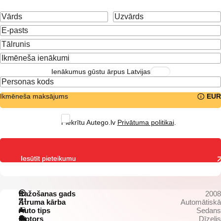
Ienākumus gūstu ārpus Latvijas
Ikmēneša maksājums
EUR
Piekrītu Autego.lv
Privātuma politikai
.
Iesūtīt pieteikumu
Ražošanas gads
2008
Ātruma kārba
Automātiskā
Auto tips
Sedans
Motors
Dīzelis