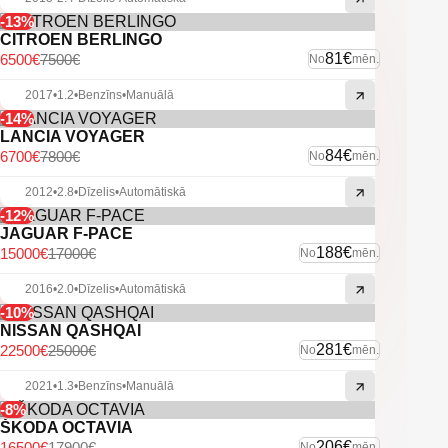
-13%
CITROEN BERLINGO
81€
6500€
7500€
No
mēn.
2017
•
1.2
•
Benzīns
•
Manuālā
-14%
LANCIA VOYAGER
84€
6700€
7800€
No
mēn.
2012
•
2.8
•
Dīzelis
•
Automātiskā
-12%
JAGUAR F-PACE
188€
15000€
17000€
No
mēn.
2016
•
2.0
•
Dīzelis
•
Automātiskā
-10%
NISSAN QASHQAI
281€
22500€
25000€
No
mēn.
2021
•
1.3
•
Benzīns
•
Manuālā
-8%
ŠKODA OCTAVIA
206€
16500€
17900€
No
mēn.