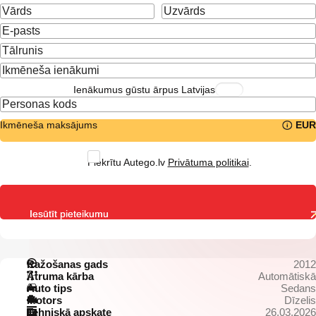
Ienākumus gūstu ārpus Latvijas
Ikmēneša maksājums
EUR
Piekrītu Autego.lv
Privātuma politikai
.
Iesūtīt pieteikumu
Ražošanas gads
2012
Ātruma kārba
Automātiskā
Auto tips
Sedans
Motors
Dīzelis
Tehniskā apskate
26.03.2026