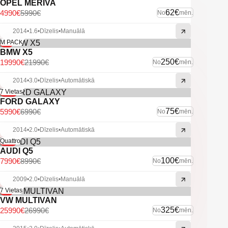
-Start/stop funkcija.
OPEL MERIVA
-Keyless go.
62€
4990€
5990€
No
mēn.
-Auto hold funkcija.
-Kruīzkontrole.
2014
•
1.6
•
Dīzelis
•
Manuālā
-Xenon
-9%
M PACK
-Miglas lukturi.
BMW X5
250€
19990€
21990€
No
mēn.
-U.C. ekstras.
2014
•
3.0
•
Dīzelis
•
Automātiskā
-14%
7 Vietas
FORD GALAXY
75€
5990€
6990€
No
mēn.
2014
•
2.0
•
Dīzelis
•
Automātiskā
-11%
Quattro
AUDI Q5
100€
7990€
8990€
No
mēn.
2009
•
2.0
•
Dīzelis
•
Manuālā
-4%
7 Vietas
VW MULTIVAN
325€
25990€
26990€
No
mēn.