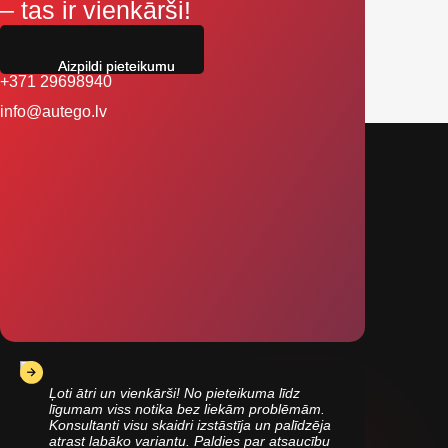
– tas ir vienkārši!
Aizpildi pieteikumu
+371 29698940
info@autego.lv
Ļoti ātri un vienkārši! No pieteikuma līdz
līgumam viss notika bez liekām problēmām.
Konsultanti visu skaidri izstāstīja un palīdzēja
atrast labāko variantu. Paldies par atsaucību