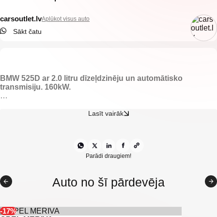
carsoutlet.lv
Aplūkot visus auto
Sākt čatu
BMW 52
5D ar 2.0 litru dīzeļdzinēju un automātisko
transmisiju. 160kW.
-Puselektriski regulējams gaišs ādas Recaro salons.
-Elektriski regulējami un apsildāmi spoguļi.
Lasīt vairāk
-Elektriski vadāmi logi.
-Multifunkcionāla stūre.
-BMW multimēdija.
-Navigācija.
-Atpakaļskata kamera.
Parādi draugiem!
-LED dienas gaismas.
-Keyless go.
Auto no šī pārdevēja
-Priekšējie parkošanās sensori.
-Aizmugurējie parkošanās sensori.
-Vieglmetāla diski.
-Gaisa kondicionieris.
-17%