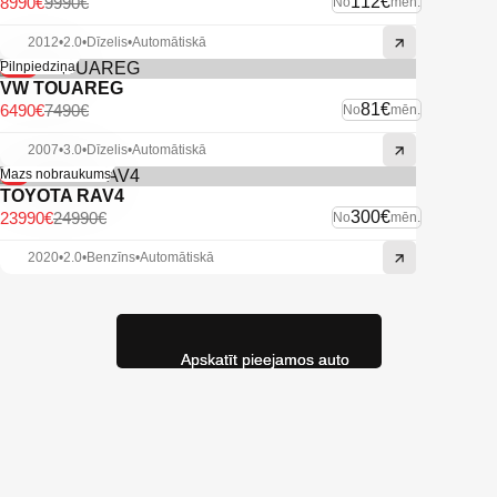
112€
8990€
9990€
No
mēn.
2012
•
2.0
•
Dīzelis
•
Automātiskā
-13%
Pilnpiedziņa
VW TOUAREG
81€
6490€
7490€
No
mēn.
2007
•
3.0
•
Dīzelis
•
Automātiskā
-4%
Mazs nobraukums
TOYOTA RAV4
300€
23990€
24990€
No
mēn.
2020
•
2.0
•
Benzīns
•
Automātiskā
Apskatīt pieejamos auto