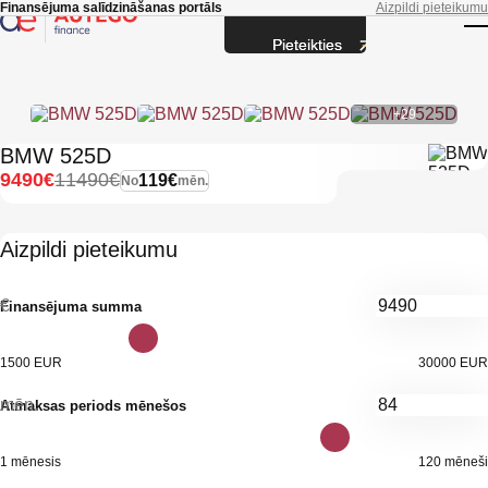
Skip to main content
Finansējuma salīdzināšanas portāls
Aizpildi pieteikumu
Pieteikties
T
+29
BMW 525D
9490€
11490€
119€
No
mēn.
Aizpildi pieteikumu
€
Finansējuma summa
1500 EUR
30000 EUR
mēn.
Atmaksas periods mēnešos
1 mēnesis
120 mēneši