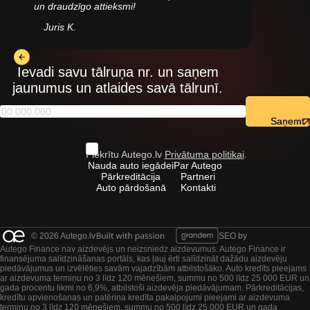
un draudzīgo attieksmi!
Juris K.
Ievadi savu tālruņa nr. un saņem
jaunumus un atlaides savā tālrunī.
Saņemt
Piekrītu Autego.lv
Privātuma politikai
.
Nauda auto iegādei
Par Autego
Pārkreditācija
Partneri
Auto pārdošanā
Kontakti
© 2026 Autego.lv
SEO by
Autego Finance nav aizdevējs un neizsniedz aizdevumus. Autego Finance ir
finansējuma salīdzināšanas portāls, kas ļauj ērti salīdzināt dažādu aizdevēju
piedāvājumus un izvēlēties savām vajadzībām atbilstošāko. Auto kredīts pieejams
ar aizdevuma termiņu no 3 līdz 120 mēnešiem, summu no 500 līdz 25 000 EUR un
gada procentu likmi no 6,9%, atbilstoši aizdevēja piedāvājumam. Pārkreditācijas,
kredītu apvienošanas un patēriņa kredīta pakalpojumi pieejami ar aizdevuma
termiņu no 3 līdz 120 mēnešiem, summu no 500 līdz 25 000 EUR un gada