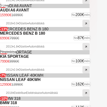
2015
•
2.0
•
Dīzelis
•
Automātiskā
-6%
S Line
AUDI A6 AVANT
200€
15990€
16990€
No
mēn.
2016
•
3.0
•
Dīzelis
•
Automātiskā
-13%
MERCEDES BENZ B 180
87€
6990€
7990€
No
mēn.
2013
•
1.8
•
Dīzelis
•
Automātiskā
-11%
Pilnpiedziņa
KIA SPORTAGE
100€
7990€
8990€
No
mēn.
2012
•
2.0
•
Dīzelis
•
Automātiskā
-7%
NISSAN LEAF 40KWH
162€
12990€
13990€
No
mēn.
2018
•
Elektrība
•
Elektriskais
•
Automātiskā
-10%
BMW 318