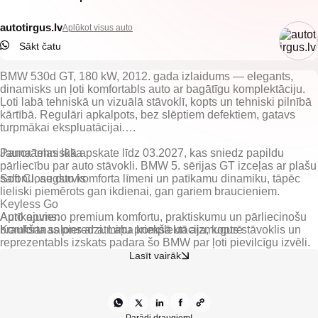
autotirgus.lv
Aplūkot visus auto
Sākt čatu
BMW 530d GT, 180 kW, 2012. gada izlaidums — elegants,
dinamisks un ļoti komfortabls auto ar bagātīgu komplektāciju.
Ļoti labā tehniskā un vizuālā stāvoklī, kopts un tehniski pilnībā
kārtībā. Regulāri apkalpots, bez slēptiem defektiem, gatavs
turpmākai ekspluatācijai.
Jauna tehniskā apskate līdz 03.2027, kas sniedz papildu
Panorāmas lūka
pārliecību par auto stāvokli. BMW 5. sērijas GT izceļas ar plašu
salonu, augstu komforta līmeni un patīkamu dinamiku, tāpēc
Soft Close durvis
lieliski piemērots gan ikdienai, gan gariem braucieniem.
Keyless Go
Auto apvieno premium komfortu, praktiskumu un pārliecinošu
Komforta salons ar atmiņu priekšā un aizmugurē
braukšanas pieredzi. Laba komplektācija, kopts stāvoklis un
reprezentabls izskats padara šo BMW par ļoti pievilcīgu izvēli.
Apsildāmi sēdekļi priekšā un aizmugurē
Lasīt vairāk
Head-Up displejs
Līniju asistenti