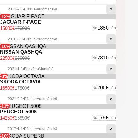
2012
•
2.8
•
Dīzelis
•
Automātiskā
-12%
JAGUAR F-PACE
188€
15000€
17000€
No
mēn.
2016
•
2.0
•
Dīzelis
•
Automātiskā
-10%
NISSAN QASHQAI
281€
22500€
25000€
No
mēn.
2021
•
1.3
•
Benzīns
•
Manuālā
-8%
ŠKODA OCTAVIA
206€
16500€
17900€
No
mēn.
2021
•
2.0
•
Dīzelis
•
Automātiskā
-11%
PEUGEOT 5008
178€
14250€
15990€
No
mēn.
2017
•
1.6
•
Dīzelis
•
Automātiskā
-10%