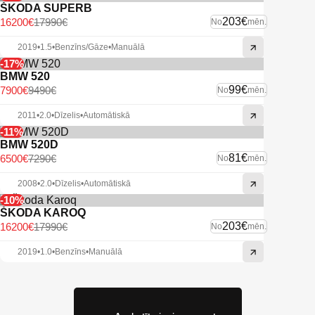
ŠKODA SUPERB
203€
16200€
17990€
No
mēn.
2019
•
1.5
•
Benzīns/Gāze
•
Manuālā
-17%
BMW 520
99€
7900€
9490€
No
mēn.
2011
•
2.0
•
Dīzelis
•
Automātiskā
-11%
BMW 520D
81€
6500€
7290€
No
mēn.
2008
•
2.0
•
Dīzelis
•
Automātiskā
-10%
ŠKODA KAROQ
203€
16200€
17990€
No
mēn.
2019
•
1.0
•
Benzīns
•
Manuālā
Apskatīt pieejamos auto