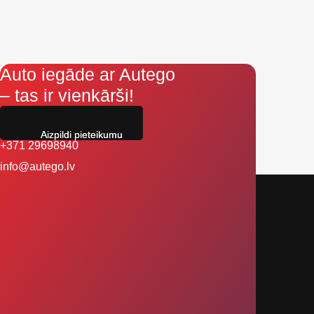
Auto iegāde ar Autego
– tas ir vienkārši!
Aizpildi pieteikumu
+371 29698940
info@autego.lv