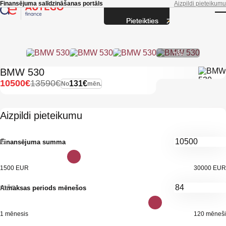
Skip to main content
Finansējuma salīdzināšanas portāls
Aizpildi pieteikumu
Pieteikties
T
+31
BMW 530
10500€
13590€
131€
No
mēn.
Aizpildi pieteikumu
€
Finansējuma summa
1500 EUR
30000 EUR
mēn.
Atmaksas periods mēnešos
1 mēnesis
120 mēneši