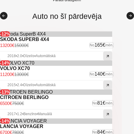
Parādi draugiem!
Citas ekstras
Auto no šī pārdevēja
-12%
ŠKODA SUPERB 4X4
165€
13200€
15000€
No
mēn.
2018
•
2.0
•
Dīzelis
•
Automātiskā
-14%
VOLVO XC70
140€
11200€
13000€
No
mēn.
2015
•
2.4
•
Dīzelis
•
Automātiskā
-13%
CITROEN BERLINGO
81€
6500€
7500€
No
mēn.
2017
•
1.2
•
Benzīns
•
Manuālā
-14%
LANCIA VOYAGER
84€
6700€
7800€
No
mēn.