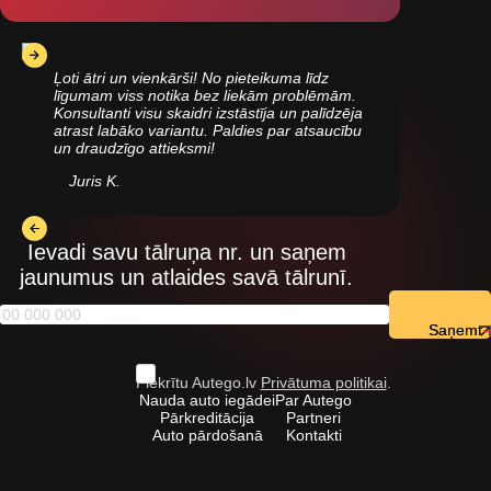
Ļoti ātri un vienkārši! No pieteikuma līdz
līgumam viss notika bez liekām problēmām.
Konsultanti visu skaidri izstāstīja un palīdzēja
atrast labāko variantu. Paldies par atsaucību
un draudzīgo attieksmi!
Juris K.
Ievadi savu tālruņa nr. un saņem
jaunumus un atlaides savā tālrunī.
Saņemt
Piekrītu Autego.lv
Privātuma politikai
.
Nauda auto iegādei
Par Autego
Pārkreditācija
Partneri
Auto pārdošanā
Kontakti