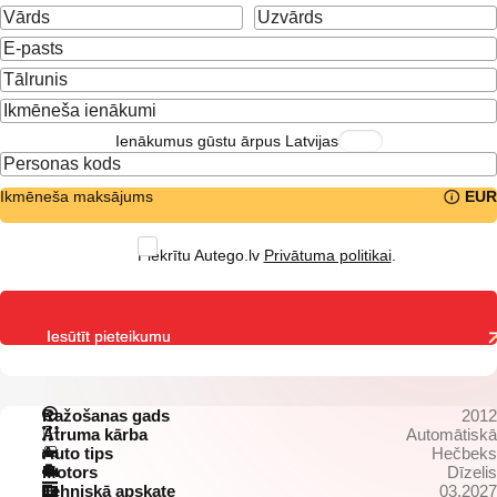
Ienākumus gūstu ārpus Latvijas
Ikmēneša maksājums
EUR
Piekrītu Autego.lv
Privātuma politikai
.
Iesūtīt pieteikumu
Ražošanas gads
2012
Ātruma kārba
Automātiskā
Auto tips
Hečbeks
Motors
Dīzelis
Tehniskā apskate
03.2027