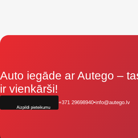
Auto iegāde ar Autego
– ta
ir vienkārši!
+371 29698940
•
info@autego.lv
Aizpildi pieteikumu