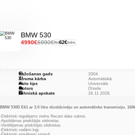
BMW 530
4990€
6990€
62€
No
mēn.
Ražošanas gads
2004
Ātruma kārba
Automātiskā
Auto tips
Universāls
Motors
Dīzelis
Tehniskā apskate
26.11.2026
BMW 530D E61 ar 3.0 litru dizeļdzinēju un automātisko transmisiju. 160
-Elektriski regulējams melns Recaro ādas salons.
-Apsildāmas priekšējās sēdvietas.
-Ventilējamas priekšējas sēdvietas.
-Elektriski vadāmi logi.
-Elektriski regulējami spoguļi.