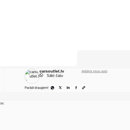
carsoutlet.lv
Aplūkot visus auto
Sākt čatu
Parādi draugiem!
kw.