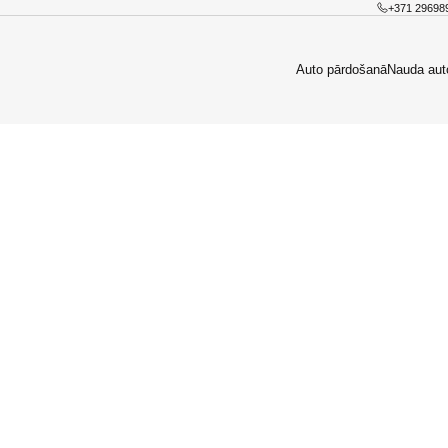
+371 29698
Auto pārdošanā
Nauda aut