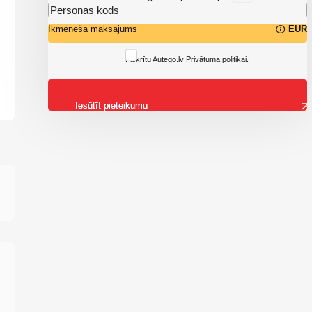
Ikmēneša maksājums
EUR
Piekrītu Autego.lv
Privātuma politikai
.
Iesūtīt pieteikumu