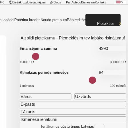
940
Biežāk uzdotie jautājumi
Blogs
Par Autego
Biznesam
Kontakti
LV
o iegādei
Patēriņa kredīts
Nauda pret auto
Pārkreditācija
Pieteikties
Aizpildi pieteikumu - Piemeklēsim tev labāko risinājumu!
€
Finansējuma summa
1500 EUR
30000 EUR
mēn.
Atmaksas periods mēnešos
1 mēnesis
120 mēneši
Ienākumus gūstu ārpus Latvijas